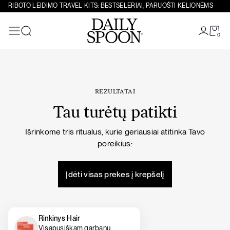
Eiti prie turinio
RIBOTO LEIDIMO TRAVEL KITS: BESTSELERIAI, PARUOŠTI KELIONĖMS
0
Paieška
REZULTATAI
Tau turėtų patikti
Išrinkome tris ritualus, kurie geriausiai atitinka Tavo
poreikius:
Įdėti visas prekes į krepšelį
Rinkinys Hair
Visapusiškam garbanų