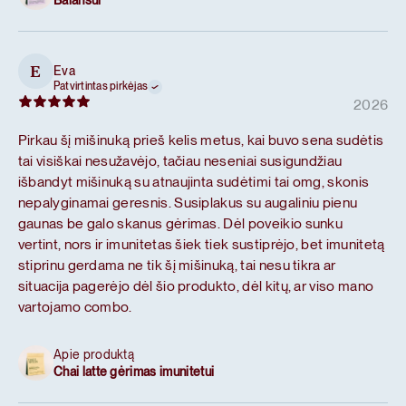
Balansui
Eva
E
Patvirtintas pirkėjas
2026
Pirkau šį mišinuką prieš kelis metus, kai buvo sena sudėtis
tai visiškai nesužavėjo, tačiau neseniai susigundžiau
išbandyt mišinuką su atnaujinta sudėtimi tai omg, skonis
nepalyginamai geresnis. Susiplakus su augaliniu pienu
gaunas be galo skanus gėrimas. Dėl poveikio sunku
vertint, nors ir imunitetas šiek tiek sustiprėjo, bet imunitetą
stiprinu gerdama ne tik šį mišinuką, tai nesu tikra ar
situacija pagerėjo dėl šio produkto, dėl kitų, ar viso mano
vartojamo combo.
Apie produktą
Chai latte gėrimas imunitetui