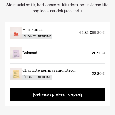
Šie ritualai ne tik, kad vienas su kitu dera, bet ir vienas kitą
papildo – naudok juos kartu.
Hair kursas
Original
Current
62,82
€
69,80
€
ŠIUO METU NETURIME
price
price
was:
is:
69,80 €.
62,82 €.
Balansui
26,90
€
Chai latte gėrimas imunitetui
22,80
€
ŠIUO METU NETURIME
Įdėti visas prekes į krepšelį