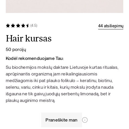
44 atsiliepimų
(4.5)
Hair kursas
50 porcijų
Kodėl rekomenduojame Tau:
Su biochemijos mokslų daktare Lietuvoje kurtas ritualas,
aprūpinantis organizmą jam reikalingiausiomis
medžiagomis iki pat plauko folikulo – keratinu, biotinu,
selenu, variu, cinku ir kitais, kurių mokslu įrodyta nauda
išgauna ne tik gaivų juodųjų serbentų limonadą, bet ir
plaukų auginimo meistrą.
Praneškite man