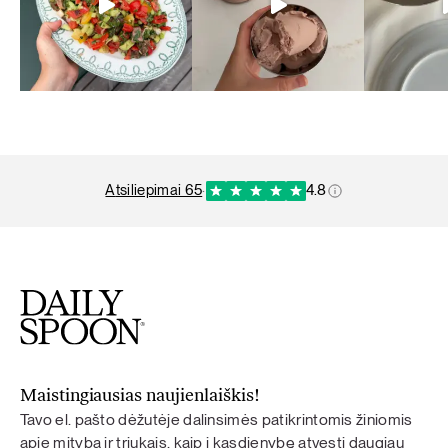
atsiliepimai 65
·
4.8
Maistingiausias naujienlaiškis!
Tavo el. pašto dėžutėje dalinsimės patikrintomis žiniomis
apie mitybą ir triukais, kaip į kasdienybę atvesti daugiau