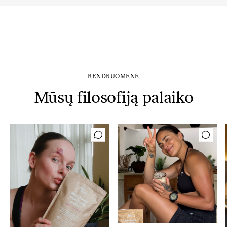
BENDRUOMENĖ
Mūsų filosofiją palaiko