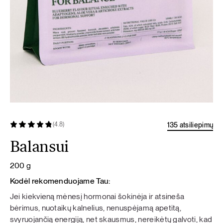
135 atsiliepimų
(4.8)
Balansui
200 g
Kodėl rekomenduojame Tau:
Jei kiekvieną mėnesį hormonai šokinėja ir atsineša
bėrimus, nuotaikų kalnelius, nenuspėjamą apetitą,
svyruojančią energiją, net skausmus, nereikėtų galvoti, kad