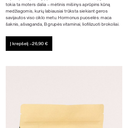
tokia ta moters dalia – mėtinis mišinys aprūpins kūną
medžiagomis, kurių labiausiai trūksta siekiant geros
savijautos viso ciklo metu. Hormonus puoselės: maca
šaknis, ašvaganda, B grupės vitaminai, liofilizuoti brokoliai.
Į krepšelį –
26,90
€