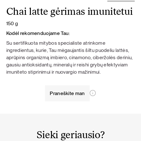
Chai latte gėrimas imunitetui
150 g
Kodėl rekomenduojame Tau:
Su sertifikuota mitybos specialiste atrinkome
ingredientus, kurie, Tau mėgaujantis šiltu puodeliu lattės,
aprūpins organizmą imbiero, cinamono, ciberžolės deriniu,
gausiu antioksidantų, mineralų ir reishi grybų efektyviam
imuniteto stiprinimui ir nuovargio mažinimui.
Praneškite man
Sieki geriausio?