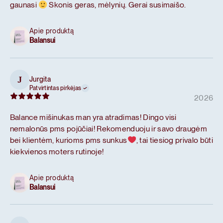
gaunasi
Skonis geras, mėlynių. Gerai susimaišo.
Apie produktą
Balansui
Jurgita
J
Patvirtintas pirkėjas
2026
Balance mišinukas man yra atradimas! Dingo visi
nemalonūs pms pojūčiai! Rekomenduoju ir savo draugėm
bei klientėm, kurioms pms sunkus
, tai tiesiog privalo būti
kiekvienos moters rutinoje!
Apie produktą
Balansui