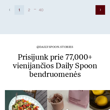
...
1
2
40
@DAILYSPOON.STORIES
Prisijunk prie 77,000+
vienijančios Daily Spoon
bendruomenės