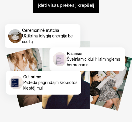
Įdėti visas prekes į krepšelį
Ceremoninė matcha
Užtikrina tolygią energiją be
šuolių
Balansui
Švelniam ciklui ir laimingiems
hormonams
Gut prime
Padeda pagrindą mikrobiotos
klestėjimui