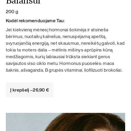
Balansui
200 g
Kodėl rekomenduojame Tau:
Jei kiekvieną mėnesį hormonai šokinėja ir atsineša
bėrimus, nuotaikų kalnelius, nenuspėjamą apetitą,
svyruojančią energiją, net skausmus, nereikėtų galvoti, kad
tokia ta moters dalia – mėtinis mišinys aprūpins kūną
medžiagomis, kurių labiausiai trūksta siekiant geros
savijautos viso ciklo metu. Hormonus puoselės: maca
šaknis, ašvaganda, B grupės vitaminai, liofilizuoti brokoliai.
Į krepšelį –
26,90
€