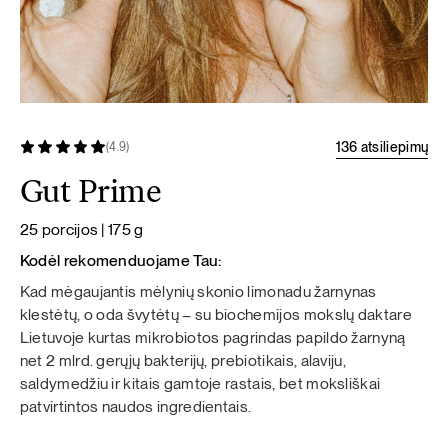
136 atsiliepimų
(4.9)
Gut Prime
25 porcijos | 175 g
Kodėl rekomenduojame Tau:
Kad mėgaujantis mėlynių skonio limonadu žarnynas
klestėtų, o oda švytėtų – su biochemijos mokslų daktare
Lietuvoje kurtas mikrobiotos pagrindas papildo žarnyną
net 2 mlrd. gerųjų bakterijų, prebiotikais, alaviju,
saldymedžiu ir kitais gamtoje rastais, bet moksliškai
patvirtintos naudos ingredientais.