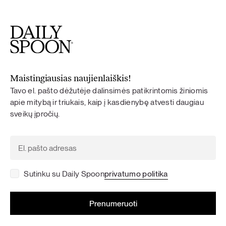
Maistingiausias naujienlaiškis!
Tavo el. pašto dėžutėje dalinsimės patikrintomis žiniomis
apie mitybą ir triukais, kaip į kasdienybę atvesti daugiau
sveikų įpročių.
Sutinku su Daily Spoon
privatumo politika