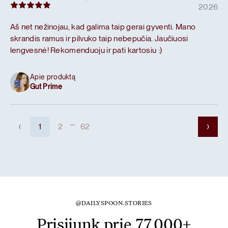
2026
Aš net nežinojau, kad galima taip gerai gyventi. Mano
skrandis ramus ir pilvuko taip nebepučia. Jaučiuosi
lengvesnė! Rekomenduoju ir pati kartosiu :)
Apie produktą
Gut Prime
...
1
2
62
@DAILYSPOON.STORIES
Prisijunk prie 77,000+