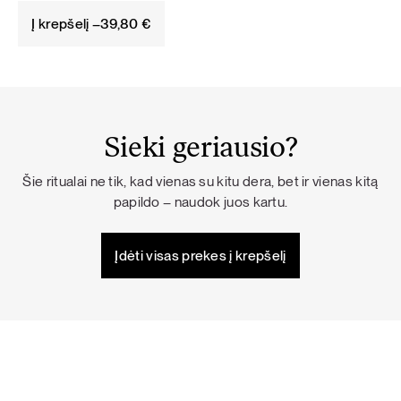
Į krepšelį –
39,80
€
Sieki geriausio?
Šie ritualai ne tik, kad vienas su kitu dera, bet ir vienas kitą
papildo – naudok juos kartu.
Įdėti visas prekes į krepšelį