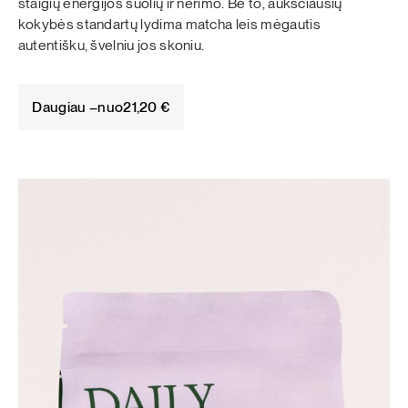
staigių energijos šuolių ir nerimo. Be to, aukščiausių
kokybės standartų lydima matcha leis mėgautis
autentišku, švelniu jos skoniu.
Daugiau –
nuo
21,20
€