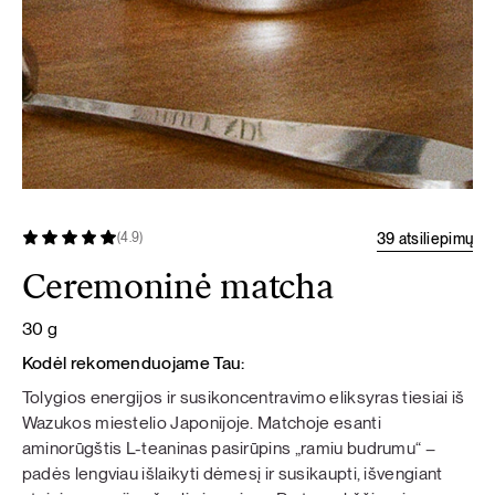
39 atsiliepimų
(4.9)
Ceremoninė matcha
30 g
Kodėl rekomenduojame Tau:
Tolygios energijos ir susikoncentravimo eliksyras tiesiai iš
Wazukos miestelio Japonijoje. Matchoje esanti
aminorūgštis L-teaninas pasirūpins „ramiu budrumu“ –
padės lengviau išlaikyti dėmesį ir susikaupti, išvengiant