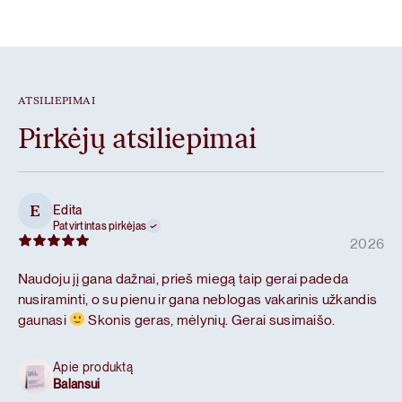
ATSILIEPIMAI
Pirkėjų atsiliepimai
Edita
E
Patvirtintas pirkėjas
2026
Naudoju jį gana dažnai, prieš miegą taip gerai padeda
nusiraminti, o su pienu ir gana neblogas vakarinis užkandis
gaunasi
Skonis geras, mėlynių. Gerai susimaišo.
Apie produktą
Balansui