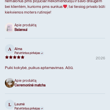
nemalonūs pms pojūčiai! Rekomenduoju ir savo draugėm
bei klientėm, kurioms pms sunkus
, tai tiesiog privalo būti
kiekvienos moters rutinoje!
Apie produktą
Balansui
Alma
A
Patvirtintas pirkėjas
2026
Puiki kokybė, puikus aptarnavimas. Ačiū.
Apie produktą
Ceremoninė matcha
Laumė
L
Patvirtintas pirkėjas