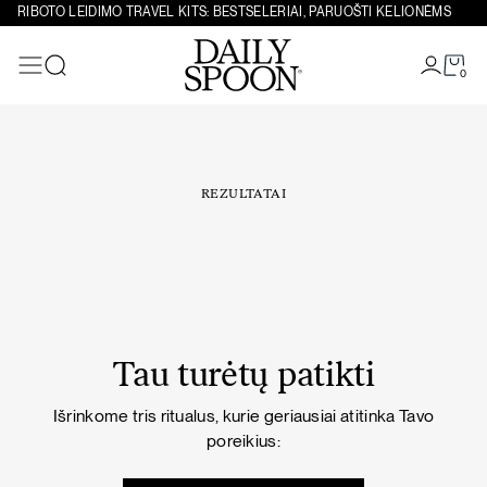
Eiti prie turinio
RIBOTO LEIDIMO TRAVEL KITS: BESTSELERIAI, PARUOŠTI KELIONĖMS
0
Paieška
REZULTATAI
Tau turėtų patikti
Išrinkome tris ritualus, kurie geriausiai atitinka Tavo
poreikius: