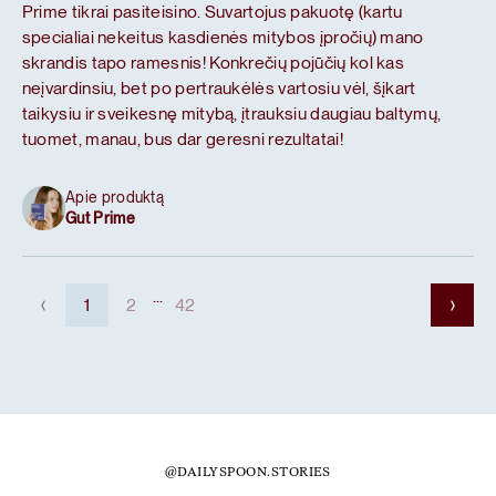
Prime tikrai pasiteisino. Suvartojus pakuotę (kartu
specialiai nekeitus kasdienės mitybos įpročių) mano
skrandis tapo ramesnis! Konkrečių pojūčių kol kas
neįvardinsiu, bet po pertraukėlės vartosiu vėl, šįkart
taikysiu ir sveikesnę mitybą, įtrauksiu daugiau baltymų,
tuomet, manau, bus dar geresni rezultatai!
Apie produktą
Gut Prime
...
1
2
42
@DAILYSPOON.STORIES