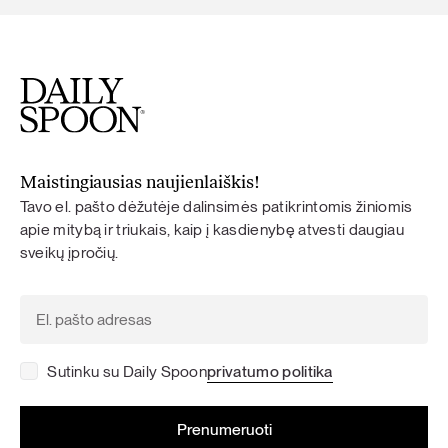
Maistingiausias naujienlaiškis!
Tavo el. pašto dėžutėje dalinsimės patikrintomis žiniomis
apie mitybą ir triukais, kaip į kasdienybę atvesti daugiau
sveikų įpročių.
Sutinku su Daily Spoon
privatumo politika