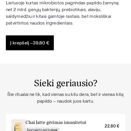
Lietuvoje kurtas mikrobiotos pagrindas papildo žarnyną
net 2 mlrd. gerųjų bakterijų, prebiotikais, alaviju,
saldymedžiu ir kitais gamtoje rastais, bet moksliškai
patvirtintos naudos ingredientais.
Į krepšelį –
39,80
€
Sieki geriausio?
Šie ritualai ne tik, kad vienas su kitu dera, bet ir vienas kitą
papildo – naudok juos kartu.
Chai latte gėrimas imunitetui
22,80
€
ŠIUO METU NETURIME