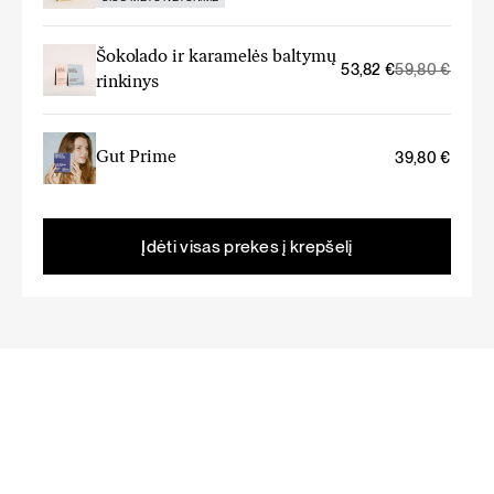
Šokolado ir karamelės baltymų
Original
Current
53,82
€
59,80
€
rinkinys
price
price
was:
is:
59,80 €.
53,82 €.
Gut Prime
39,80
€
Įdėti visas prekes į krepšelį