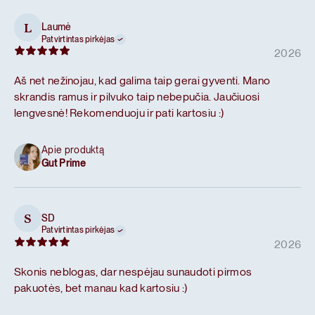
Laumė
L
Patvirtintas pirkėjas
2026
Aš net nežinojau, kad galima taip gerai gyventi. Mano
skrandis ramus ir pilvuko taip nebepučia. Jaučiuosi
lengvesnė! Rekomenduoju ir pati kartosiu :)
Apie produktą
Gut Prime
SD
S
Patvirtintas pirkėjas
2026
Skonis neblogas, dar nespėjau sunaudoti pirmos
pakuotės, bet manau kad kartosiu :)