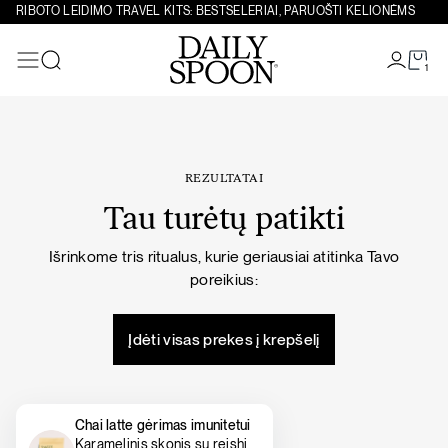
Eiti prie turinio
RIBOTO LEIDIMO TRAVEL KITS: BESTSELERIAI, PARUOŠTI KELIONĖMS
1
Paieška
REZULTATAI
Tau turėtų patikti
Išrinkome tris ritualus, kurie geriausiai atitinka Tavo
poreikius:
Įdėti visas prekes į krepšelį
Chai latte gėrimas imunitetui
Karamelinis skonis su reishi