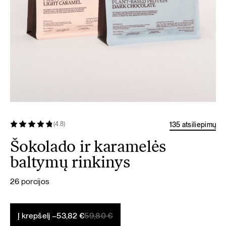
135 atsiliepimų
(4.8)
Šokolado ir karamelės
baltymų rinkinys
26 porcijos
Original
Current
Į krepšelį –
53,82
€
59,80
€