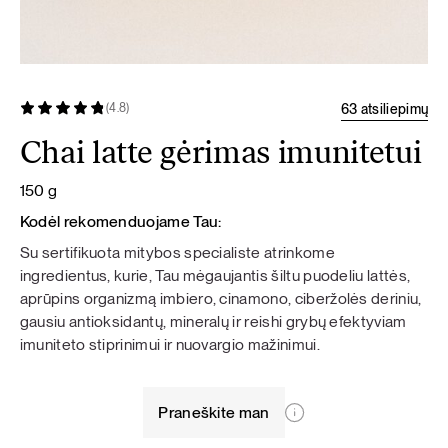
63 atsiliepimų
(4.8)
Chai latte gėrimas imunitetui
150 g
Kodėl rekomenduojame Tau:
Su sertifikuota mitybos specialiste atrinkome
ingredientus, kurie, Tau mėgaujantis šiltu puodeliu lattės,
aprūpins organizmą imbiero, cinamono, ciberžolės deriniu,
gausiu antioksidantų, mineralų ir reishi grybų efektyviam
imuniteto stiprinimui ir nuovargio mažinimui.
Praneškite man