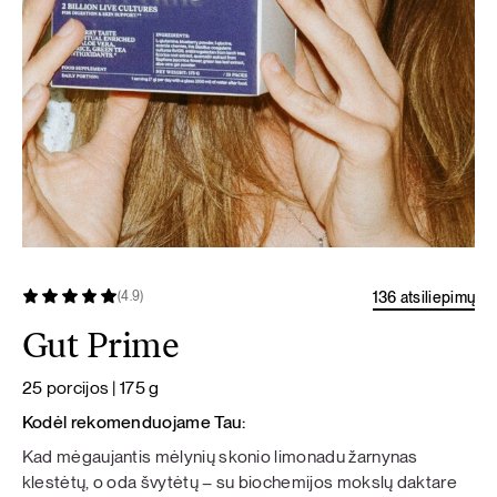
136 atsiliepimų
(4.9)
Gut Prime
25 porcijos | 175 g
Kodėl rekomenduojame Tau:
Kad mėgaujantis mėlynių skonio limonadu žarnynas
klestėtų, o oda švytėtų – su biochemijos mokslų daktare