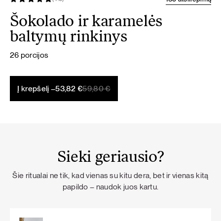
Šokolado ir karamelės
baltymų rinkinys
26 porcijos
Original
Current
Į krepšelį –
53,82
€
59,80
€
price
price
was:
is:
59,80 €.
53,82 €.
Sieki geriausio?
Šie ritualai ne tik, kad vienas su kitu dera, bet ir vienas kitą
papildo – naudok juos kartu.