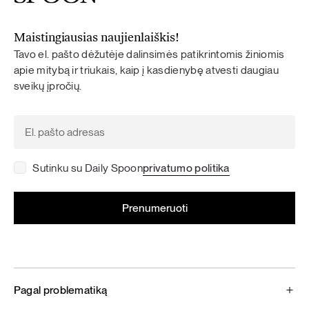
Maistingiausias naujienlaiškis!
Tavo el. pašto dėžutėje dalinsimės patikrintomis žiniomis
apie mitybą ir triukais, kaip į kasdienybę atvesti daugiau
sveikų įpročių.
Sutinku su Daily Spoon
privatumo politika
Pagal problematiką