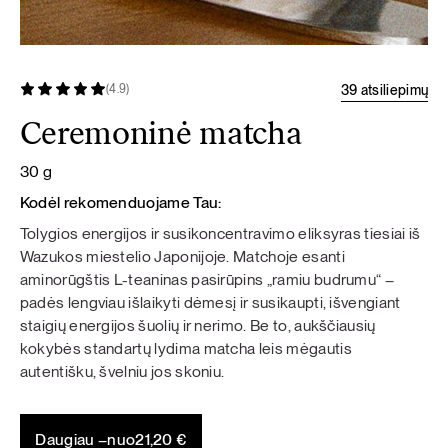
39 atsiliepimų
(4.9)
Ceremoninė matcha
30 g
Kodėl rekomenduojame Tau:
Tolygios energijos ir susikoncentravimo eliksyras tiesiai iš
Wazukos miestelio Japonijoje. Matchoje esanti
aminorūgštis L-teaninas pasirūpins „ramiu budrumu“ –
padės lengviau išlaikyti dėmesį ir susikaupti, išvengiant
staigių energijos šuolių ir nerimo. Be to, aukščiausių
kokybės standartų lydima matcha leis mėgautis
autentišku, švelniu jos skoniu.
Daugiau –
nuo
21,20
€