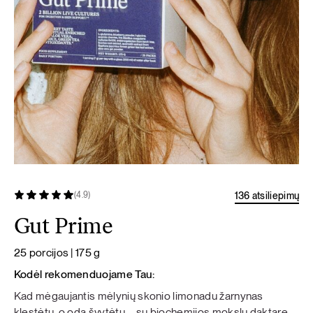
136 atsiliepimų
(4.9)
Gut Prime
25 porcijos | 175 g
Kodėl rekomenduojame Tau:
Kad mėgaujantis mėlynių skonio limonadu žarnynas
klestėtų, o oda švytėtų – su biochemijos mokslų daktare