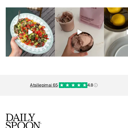
atsiliepimai 65
·
4.8