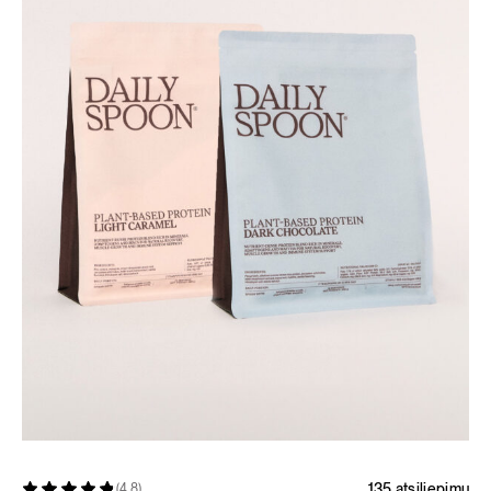
135 atsiliepimų
(4.8)