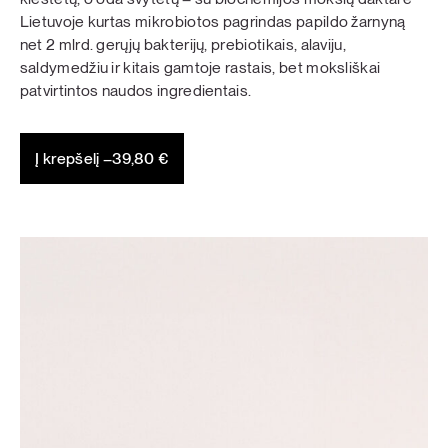
Lietuvoje kurtas mikrobiotos pagrindas papildo žarnyną
net 2 mlrd. gerųjų bakterijų, prebiotikais, alaviju,
saldymedžiu ir kitais gamtoje rastais, bet moksliškai
patvirtintos naudos ingredientais.
Į krepšelį –
39,80
€