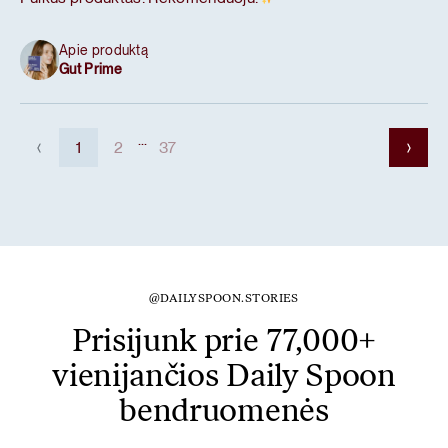
Apie produktą
Gut Prime
...
1
2
37
@DAILYSPOON.STORIES
Prisijunk prie 77,000+
vienijančios Daily Spoon
bendruomenės