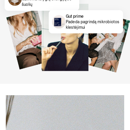
šuolių
Gut prime
Padeda pagrindą mikrobiotos
klestėjimui