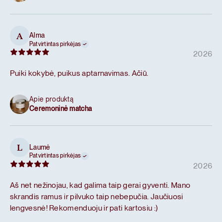
Alma
A
Patvirtintas pirkėjas
2026
Puiki kokybė, puikus aptarnavimas. Ačiū.
Apie produktą
Ceremoninė matcha
Laumė
L
Patvirtintas pirkėjas
2026
Aš net nežinojau, kad galima taip gerai gyventi. Mano
skrandis ramus ir pilvuko taip nebepučia. Jaučiuosi
lengvesnė! Rekomenduoju ir pati kartosiu :)