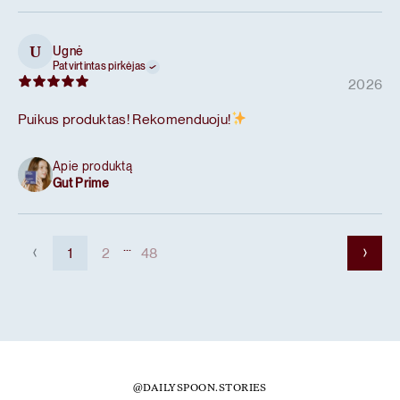
Ugnė
U
Patvirtintas pirkėjas
2026
Puikus produktas! Rekomenduoju!
Apie produktą
Gut Prime
...
1
2
48
@DAILYSPOON.STORIES