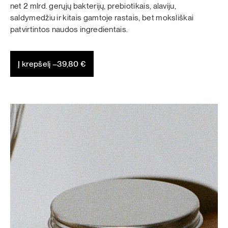
net 2 mlrd. gerųjų bakterijų, prebiotikais, alaviju,
saldymedžiu ir kitais gamtoje rastais, bet moksliškai
patvirtintos naudos ingredientais.
Į krepšelį –
39,80
€