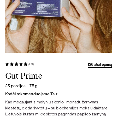
136 atsiliepimų
(4.9)
Gut Prime
25 porcijos | 175 g
Kodėl rekomenduojame Tau:
Kad mėgaujantis mėlynių skonio limonadu žarnynas
klestėtų, o oda švytėtų – su biochemijos mokslų daktare
Lietuvoje kurtas mikrobiotos pagrindas papildo žarnyną