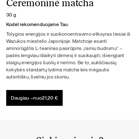
Ceremoninė matcha
30 g
Kodėl rekomenduojame Tau:
Tolygios energijos ir susikoncentravimo eliksyras tiesiai iš
Wazukos miestelio Japonijoje. Matchoje esanti
aminorūgštis L-teaninas pasirūpins „ramiu budrumu“ –
padės lengviau išlaikyti dėmesį ir susikaupti, išvengiant
staigių energijos šuolių ir nerimo. Be to, aukščiausių
kokybės standartų lydima matcha leis mėgautis
autentišku, švelniu jos skoniu.
Daugiau –
nuo
21,20
€