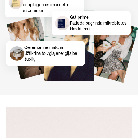
adaptogenais imuniteto
stiprinimui
Gut prime
Padeda pagrindą mikrobiotos
klestėjimui
Ceremoninė matcha
Užtikrina tolygią energiją be
šuolių