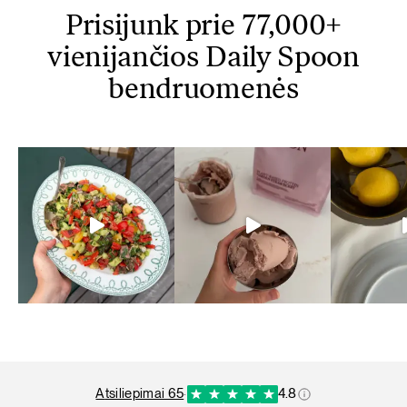
Prisijunk prie 77,000+
vienijančios Daily Spoon
bendruomenės
atsiliepimai 65
·
4.8