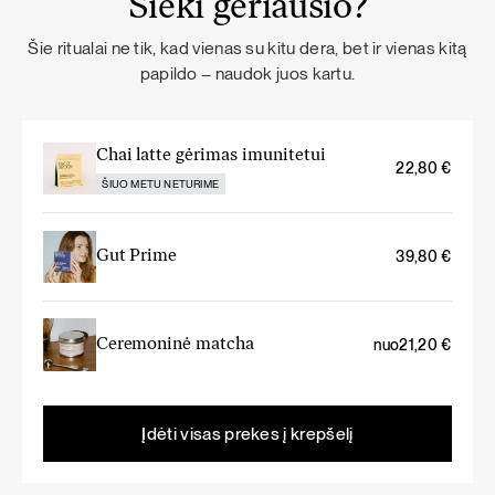
Sieki geriausio?
Šie ritualai ne tik, kad vienas su kitu dera, bet ir vienas kitą
papildo – naudok juos kartu.
Chai latte gėrimas imunitetui
22,80
€
ŠIUO METU NETURIME
Gut Prime
39,80
€
Ceremoninė matcha
nuo
21,20
€
Įdėti visas prekes į krepšelį