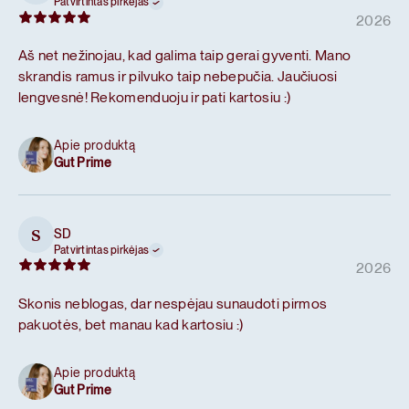
Patvirtintas pirkėjas
2026
Aš net nežinojau, kad galima taip gerai gyventi. Mano
skrandis ramus ir pilvuko taip nebepučia. Jaučiuosi
lengvesnė! Rekomenduoju ir pati kartosiu :)
Apie produktą
Gut Prime
SD
S
Patvirtintas pirkėjas
2026
Skonis neblogas, dar nespėjau sunaudoti pirmos
pakuotės, bet manau kad kartosiu :)
Apie produktą
Gut Prime