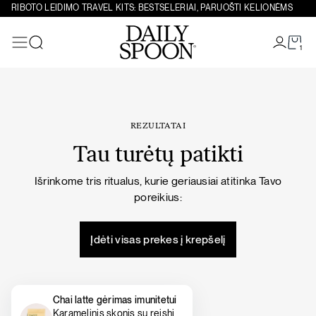
Eiti prie turinio
RIBOTO LEIDIMO TRAVEL KITS: BESTSELERIAI, PARUOŠTI KELIONĖMS
1
Paieška
REZULTATAI
Tau turėtų patikti
Išrinkome tris ritualus, kurie geriausiai atitinka Tavo
poreikius:
Įdėti visas prekes į krepšelį
Chai latte gėrimas imunitetui
Karamelinis skonis su reishi