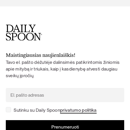
Maistingiausias naujienlaiškis!
Tavo el. pašto dėžutėje dalinsimės patikrintomis žiniomis
apie mitybą ir triukais, kaip į kasdienybę atvesti daugiau
sveikų įpročių.
Sutinku su Daily Spoon
privatumo politika