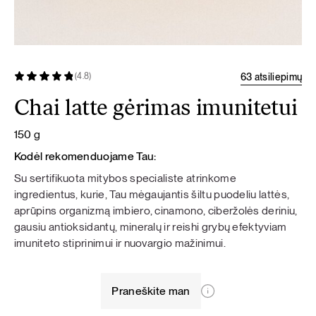
63 atsiliepimų
(4.8)
Chai latte gėrimas imunitetui
150 g
Kodėl rekomenduojame Tau:
Su sertifikuota mitybos specialiste atrinkome
ingredientus, kurie, Tau mėgaujantis šiltu puodeliu lattės,
aprūpins organizmą imbiero, cinamono, ciberžolės deriniu,
gausiu antioksidantų, mineralų ir reishi grybų efektyviam
imuniteto stiprinimui ir nuovargio mažinimui.
Praneškite man