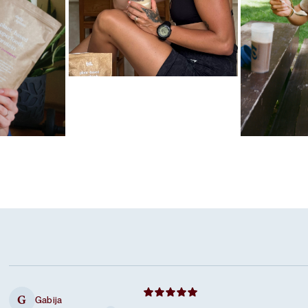
Mėgstamiausias ritualas
Karameliniai baltymai
las
Mėgstamiausi
Šokoladiniai
Gabija
G