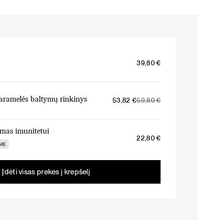
39,80
€
Original
Current
aramelės baltymų rinkinys
53,82
€
59,80
€
price
price
was:
is:
59,80 €.
53,82 €.
imas imunitetui
22,80
€
IME
Įdėti visas prekes į krepšelį