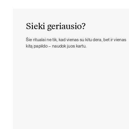
Sieki geriausio?
Šie ritualai ne tik, kad vienas su kitu dera, bet ir vienas
kitą papildo – naudok juos kartu.