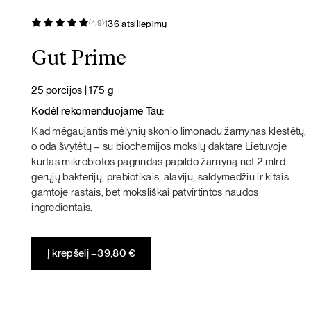
136 atsiliepimų
(4.9)
Gut Prime
25 porcijos | 175 g
Kodėl rekomenduojame Tau:
Kad mėgaujantis mėlynių skonio limonadu žarnynas klestėtų,
o oda švytėtų – su biochemijos mokslų daktare Lietuvoje
kurtas mikrobiotos pagrindas papildo žarnyną net 2 mlrd.
gerųjų bakterijų, prebiotikais, alaviju, saldymedžiu ir kitais
gamtoje rastais, bet moksliškai patvirtintos naudos
ingredientais.
Į krepšelį –
39,80
€