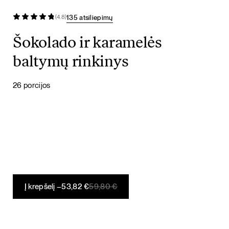
135 atsiliepimų
(4.8)
Šokolado ir karamelės
baltymų rinkinys
26 porcijos
Original
Current
Į krepšelį –
53,82
€
59,80
€
price
price
was:
is:
59,80 €.
53,82 €.