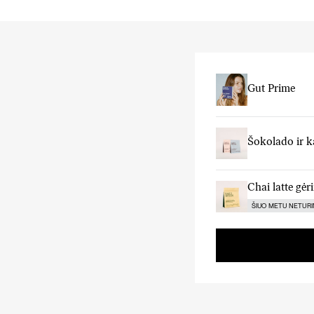
Gut Prime
Šokolado ir k
Chai latte gėr
ŠIUO METU NETUR