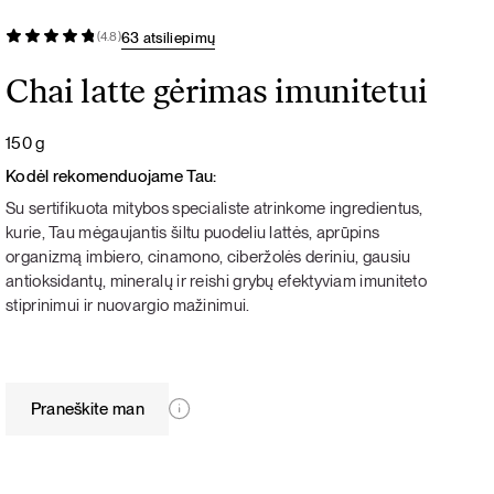
63 atsiliepimų
(4.8)
Chai latte gėrimas imunitetui
150 g
Kodėl rekomenduojame Tau:
Su sertifikuota mitybos specialiste atrinkome ingredientus,
kurie, Tau mėgaujantis šiltu puodeliu lattės, aprūpins
organizmą imbiero, cinamono, ciberžolės deriniu, gausiu
antioksidantų, mineralų ir reishi grybų efektyviam imuniteto
stiprinimui ir nuovargio mažinimui.
Praneškite man