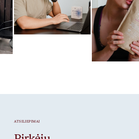
Mėgstamiausias ritualas
Gut Prime
Mėgstamiausias ritua
Braškiniai baltymai
ATSILIEPIMAI