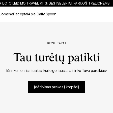
RIBOTO LEIDIMO TRAVEL KITS: BESTSELERIAI, PARUOŠTI KELIONĖMS
ruomenė
Receptai
Apie Daily Spoon
Paieška
Sicilietiškos avinžirnių salotos su feta
-10%
Žiūrėti visus
produktus
REZULTATAI
Tau turėtų patikti
Šokoladiniai
Žarnynui
Matcha
Žarnyno
Žarnynui
Išrinkome tris ritualus, kurie geriausiai atitinka Tavo poreikius:
baltymai
puoselėjimas
Žiūrėti visus
PIETŪS / VAKARIENĖ
SALOTOS
produktus
Įdėti visas prekes į krepšelį
Imunitetą stiprinanti vištienos sriuba