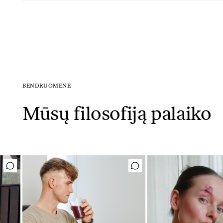
BENDRUOMENĖ
Mūsų filosofiją palaiko