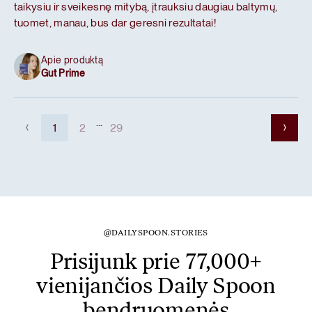
taikysiu ir sveikesnę mitybą, įtrauksiu daugiau baltymų,
tuomet, manau, bus dar geresni rezultatai!
Apie produktą
Gut Prime
...
1
2
29
@DAILYSPOON.STORIES
Prisijunk prie 77,000+
vienijančios Daily Spoon