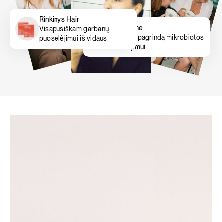
Rinkinys Hair
Gut prime
Visapusiškam garbanų
Padeda pagrindą mikrobiotos
puoselėjimui iš vidaus
klestėjimui