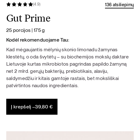
136 atsiliepimų
(4.9)
Gut Prime
25 porcijos | 175 g
Kodėl rekomenduojame Tau:
Kad mėgaujantis mėlynių skonio limonadu žarnynas
klestėtų, o oda švytėtų – su biochemijos mokslų daktare
Lietuvoje kurtas mikrobiotos pagrindas papildo žarnyną
net 2 mlrd. gerųjų bakterijų, prebiotikais, alaviju,
saldymedžiu ir kitais gamtoje rastais, bet moksliškai
patvirtintos naudos ingredientais.
Į krepšelį –
39,80
€