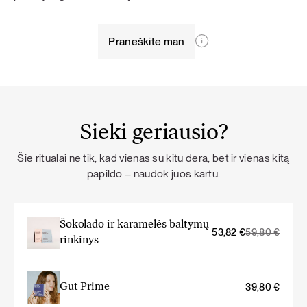
Praneškite man
Sieki geriausio?
Šie ritualai ne tik, kad vienas su kitu dera, bet ir vienas kitą
papildo – naudok juos kartu.
Šokolado ir karamelės baltymų
Original
Current
53,82
€
59,80
€
rinkinys
price
price
was:
is:
59,80 €.
53,82 €.
Gut Prime
39,80
€