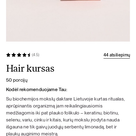
44 atsiliepimų
(4.5)
Hair kursas
50 porcijų
Kodėl rekomenduojame Tau:
Su biochemijos mokslų daktare Lietuvoje kurtas ritualas,
aprūpinantis organizmą jam reikalingiausiomis
medžiagomis iki pat plauko folikulo – keratinu, biotinu,
selenu, variu, cinku ir kitais, kurių mokslu įrodyta nauda
išgauna ne tik gaivų juodųjų serbentų limonadą, bet ir
plaukų auginimo meistrą.