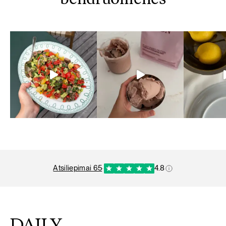
bendruomenės
atsiliepimai 65
·
4.8