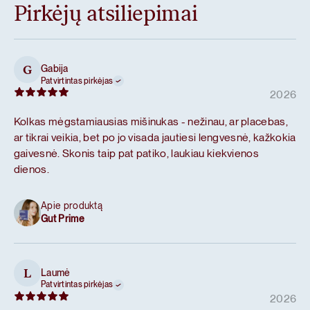
Pirkėjų atsiliepimai
Gabija
G
Patvirtintas pirkėjas
2026
Kolkas mėgstamiausias mišinukas - nežinau, ar placebas,
ar tikrai veikia, bet po jo visada jautiesi lengvesnė, kažkokia
gaivesnė. Skonis taip pat patiko, laukiau kiekvienos
dienos.
Apie produktą
Gut Prime
Laumė
L
Patvirtintas pirkėjas
2026