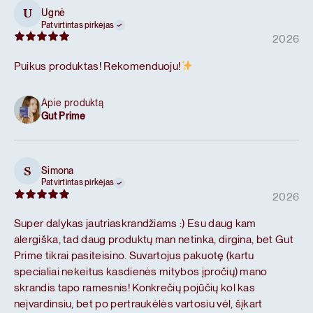
Ugnė
U
Patvirtintas pirkėjas
2026
Puikus produktas! Rekomenduoju!
Apie produktą
Gut Prime
Simona
S
Patvirtintas pirkėjas
2026
Super dalykas jautriaskrandžiams :) Esu daug kam
alergiška, tad daug produktų man netinka, dirgina, bet Gut
Prime tikrai pasiteisino. Suvartojus pakuotę (kartu
specialiai nekeitus kasdienės mitybos įpročių) mano
skrandis tapo ramesnis! Konkrečių pojūčių kol kas
neįvardinsiu, bet po pertraukėlės vartosiu vėl, šįkart