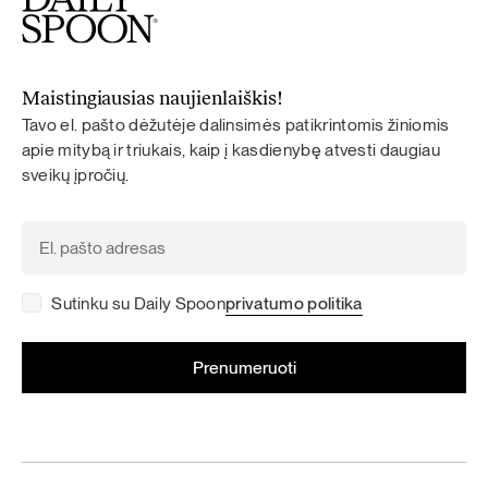
Maistingiausias naujienlaiškis!
Tavo el. pašto dėžutėje dalinsimės patikrintomis žiniomis
apie mitybą ir triukais, kaip į kasdienybę atvesti daugiau
sveikų įpročių.
Sutinku su Daily Spoon
privatumo politika