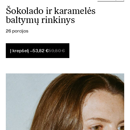
Šokolado ir karamelės
baltymų rinkinys
26 porcijos
Original
Current
Į krepšelį –
53,82
€
59,80
€
price
price
was:
is:
59,80 €.
53,82 €.