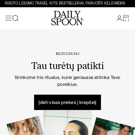
Eiti prie turinio
RIBOTO LEIDIMO TRAVEL KITS: BESTSELERIAI, PARUOŠTI KELIONĖMS
1
Paieška
REZULTATAI
Tau turėtų patikti
Išrinkome tris ritualus, kurie geriausiai atitinka Tavo
poreikius:
Įdėti visas prekes į krepšelį