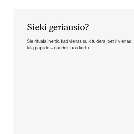
Sieki geriausio?
Šie ritualai ne tik, kad vienas su kitu dera, bet ir vienas
kitą papildo – naudok juos kartu.