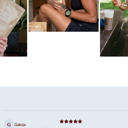
Mėgstamiausias ritualas
Karameliniai baltymai
las
Mėgstamiausi
Šokoladiniai
Gabija
G