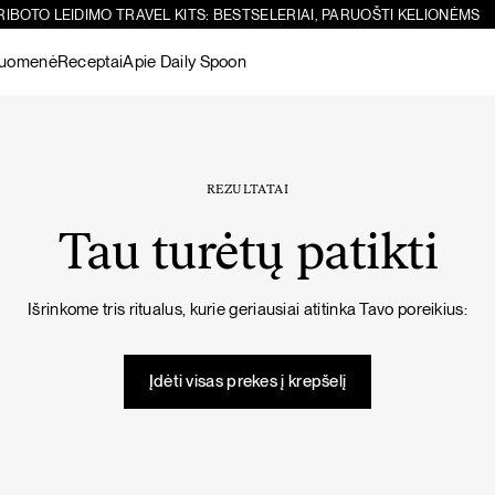
RIBOTO LEIDIMO TRAVEL KITS: BESTSELERIAI, PARUOŠTI KELIONĖMS
ruomenė
Receptai
Apie Daily Spoon
Paieška
Sicilietiškos avinžirnių salotos su feta
-10%
Žiūrėti visus
produktus
REZULTATAI
Tau turėtų patikti
Šokoladiniai
Žarnynui
Matcha
Žarnyno
Žarnynui
Išrinkome tris ritualus, kurie geriausiai atitinka Tavo poreikius:
baltymai
puoselėjimas
Žiūrėti visus
PIETŪS / VAKARIENĖ
SALOTOS
produktus
Įdėti visas prekes į krepšelį
Imunitetą stiprinanti vištienos sriuba