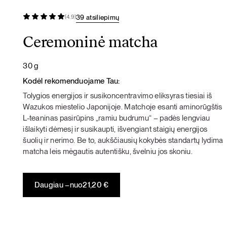
39 atsiliepimų
(4.9)
Ceremoninė matcha
30 g
Kodėl rekomenduojame Tau:
Tolygios energijos ir susikoncentravimo eliksyras tiesiai iš
Wazukos miestelio Japonijoje. Matchoje esanti aminorūgštis
L-teaninas pasirūpins „ramiu budrumu“ – padės lengviau
išlaikyti dėmesį ir susikaupti, išvengiant staigių energijos
šuolių ir nerimo. Be to, aukščiausių kokybės standartų lydima
matcha leis mėgautis autentišku, švelniu jos skoniu.
Daugiau –
nuo
21,20
€