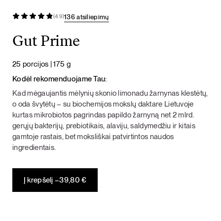
136 atsiliepimų
(4.9)
Gut Prime
25 porcijos | 175 g
Kodėl rekomenduojame Tau:
Kad mėgaujantis mėlynių skonio limonadu žarnynas klestėtų,
o oda švytėtų – su biochemijos mokslų daktare Lietuvoje
kurtas mikrobiotos pagrindas papildo žarnyną net 2 mlrd.
gerųjų bakterijų, prebiotikais, alaviju, saldymedžiu ir kitais
gamtoje rastais, bet moksliškai patvirtintos naudos
ingredientais.
Į krepšelį –
39,80
€