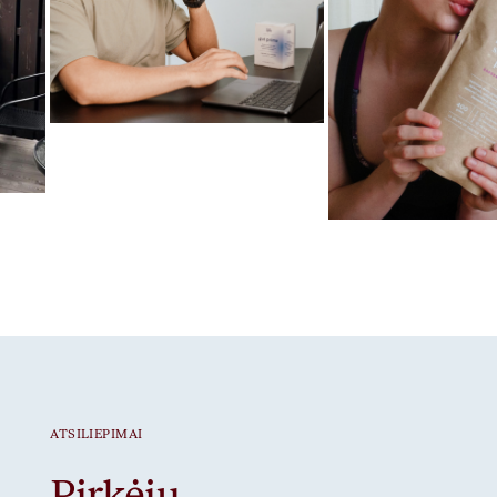
Mėgstamiausias ritualas
Gut Prime
Mėgstamiausias ritua
Braškiniai baltymai
ATSILIEPIMAI