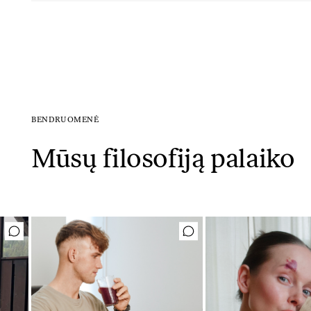
BENDRUOMENĖ
Mūsų filosofiją palaiko