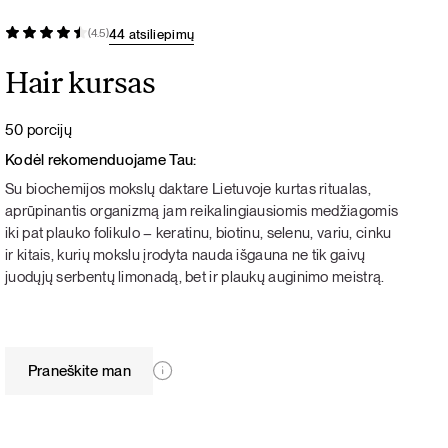
44 atsiliepimų
(4.5)
Hair kursas
50 porcijų
Kodėl rekomenduojame Tau:
Su biochemijos mokslų daktare Lietuvoje kurtas ritualas,
aprūpinantis organizmą jam reikalingiausiomis medžiagomis
iki pat plauko folikulo – keratinu, biotinu, selenu, variu, cinku
ir kitais, kurių mokslu įrodyta nauda išgauna ne tik gaivų
juodųjų serbentų limonadą, bet ir plaukų auginimo meistrą.
Praneškite man