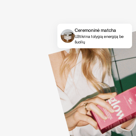
Ceremoninė matcha
Užtikrina tolygią energiją be
šuolių