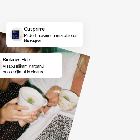
šokolado, tikrų braškių ir bananų kremo bei
šokolado, tikrų braškių ir bananų kremo bei
vanilės skoniai.
vanilės skoniai.
PIETŪS / VAKARIENĖ
SALOTOS
Pasigriebti savo rinkinį
Pasigriebti savo rinkinį
Gut prime
Padeda pagrindą mikrobiotos
klestėjimui
Rinkinys Hair
Visapusiškam garbanų
puoselėjimui iš vidaus