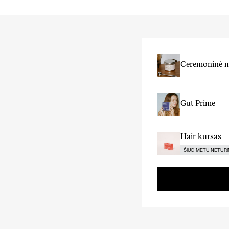
Ceremoninė 
Gut Prime
Hair kursas
ŠIUO METU NETUR