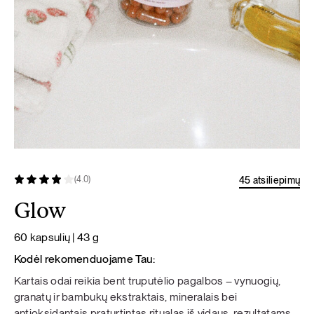
45 atsiliepimų
(4.0)
Glow
60 kapsulių | 43 g
Kodėl rekomenduojame Tau:
Kartais odai reikia bent truputėlio pagalbos – vynuogių,
granatų ir bambukų ekstraktais, mineralais bei
antioksidantais praturtintas ritualas iš vidaus, rezultatams