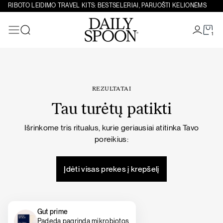
Eiti prie turinio
RIBOTO LEIDIMO TRAVEL KITS: BESTSELERIAI, PARUOŠTI KELIONĖMS
1
Paieška
REZULTATAI
Tau turėtų patikti
Išrinkome tris ritualus, kurie geriausiai atitinka Tavo
poreikius:
Įdėti visas prekes į krepšelį
Gut prime
Padeda pagrindą mikrobiotos