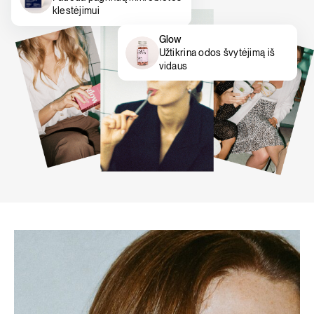
klestėjimui
Glow
Užtikrina odos švytėjimą iš
vidaus