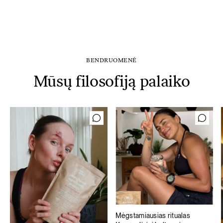
BENDRUOMENĖ
Mūsų filosofiją palaiko
Mėgstamiausias ritualas