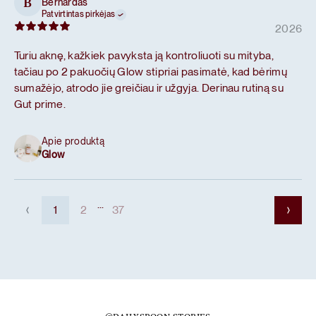
Bernardas
B
Patvirtintas pirkėjas
2026
Turiu aknę, kažkiek pavyksta ją kontroliuoti su mityba,
tačiau po 2 pakuočių Glow stipriai pasimatė, kad bėrimų
sumažėjo, atrodo jie greičiau ir užgyja. Derinau rutiną su
Gut prime.
Apie produktą
Glow
...
1
2
37