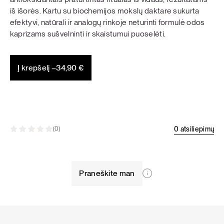
iš išorės. Kartu su biochemijos mokslų daktare sukurta
efektyvi, natūrali ir analogų rinkoje neturinti formulė odos
kaprizams sušvelninti ir skaistumui puoselėti.
Į krepšelį –
34,90
€
0 atsiliepimų
(0)
Praneškite man