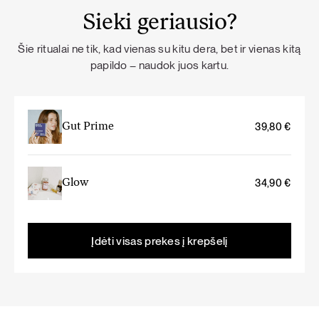
Sieki geriausio?
Šie ritualai ne tik, kad vienas su kitu dera, bet ir vienas kitą
papildo – naudok juos kartu.
Gut Prime
39,80
€
Glow
34,90
€
Įdėti visas prekes į krepšelį