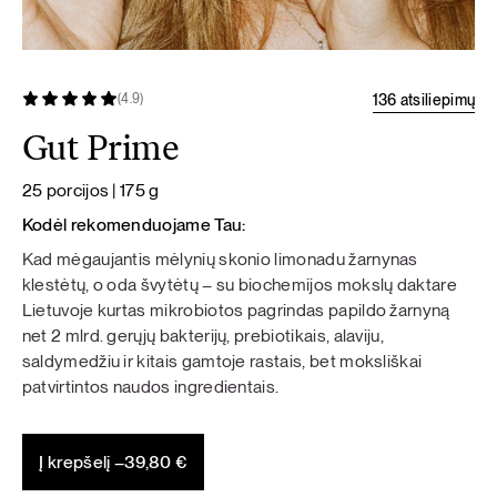
136 atsiliepimų
(4.9)
Gut Prime
25 porcijos | 175 g
Kodėl rekomenduojame Tau:
Kad mėgaujantis mėlynių skonio limonadu žarnynas
klestėtų, o oda švytėtų – su biochemijos mokslų daktare
Lietuvoje kurtas mikrobiotos pagrindas papildo žarnyną
net 2 mlrd. gerųjų bakterijų, prebiotikais, alaviju,
saldymedžiu ir kitais gamtoje rastais, bet moksliškai
patvirtintos naudos ingredientais.
Į krepšelį –
39,80
€