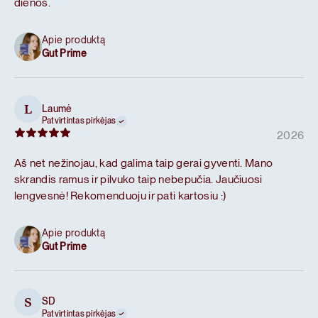
dienos.
Apie produktą
Gut Prime
Laumė
L
Patvirtintas pirkėjas
2026
Aš net nežinojau, kad galima taip gerai gyventi. Mano
skrandis ramus ir pilvuko taip nebepučia. Jaučiuosi
lengvesnė! Rekomenduoju ir pati kartosiu :)
Apie produktą
Gut Prime
SD
S
Patvirtintas pirkėjas