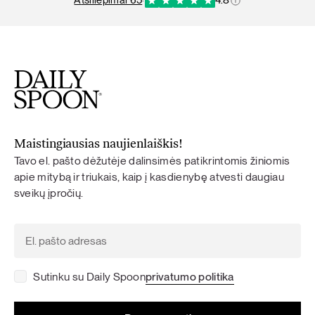
atsiliepimai 65
·
4.8
Maistingiausias naujienlaiškis!
Tavo el. pašto dėžutėje dalinsimės patikrintomis žiniomis
apie mitybą ir triukais, kaip į kasdienybę atvesti daugiau
sveikų įpročių.
Sutinku su Daily Spoon
privatumo politika