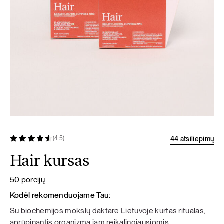
44 atsiliepimų
(4.5)
Hair kursas
50 porcijų
Kodėl rekomenduojame Tau:
Su biochemijos mokslų daktare Lietuvoje kurtas ritualas,
aprūpinantis organizmą jam reikalingiausiomis