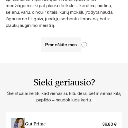
medžiagomis iki pat plauko folikulo – keratinu, biotinu,
selenu, variu, cinku ir kitais, kurių mokslu įrodyta nauda
išgauna ne tik gaivų juodųjų serbentų limonadą, bet ir
plaukų auginimo meistrą.
Praneškite man
Sieki geriausio?
Šie ritualai ne tik, kad vienas su kitu dera, bet ir vienas kitą
papildo – naudok juos kartu.
Gut Prime
39,80
€