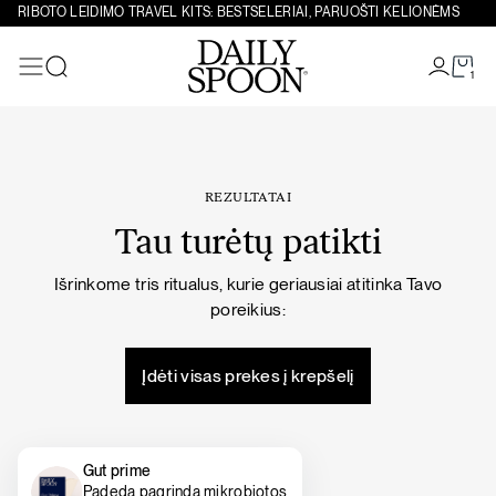
Eiti prie turinio
RIBOTO LEIDIMO TRAVEL KITS: BESTSELERIAI, PARUOŠTI KELIONĖMS
1
Paieška
REZULTATAI
Tau turėtų patikti
Išrinkome tris ritualus, kurie geriausiai atitinka Tavo
poreikius:
Įdėti visas prekes į krepšelį
Gut prime
Padeda pagrindą mikrobiotos