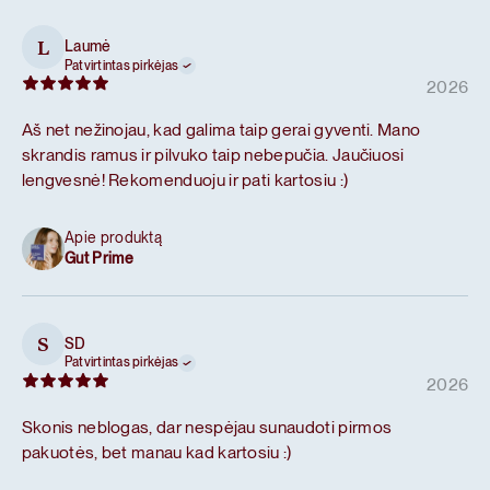
Laumė
L
Patvirtintas pirkėjas
2026
Aš net nežinojau, kad galima taip gerai gyventi. Mano
skrandis ramus ir pilvuko taip nebepučia. Jaučiuosi
lengvesnė! Rekomenduoju ir pati kartosiu :)
Apie produktą
Gut Prime
SD
S
Patvirtintas pirkėjas
2026
Skonis neblogas, dar nespėjau sunaudoti pirmos
pakuotės, bet manau kad kartosiu :)