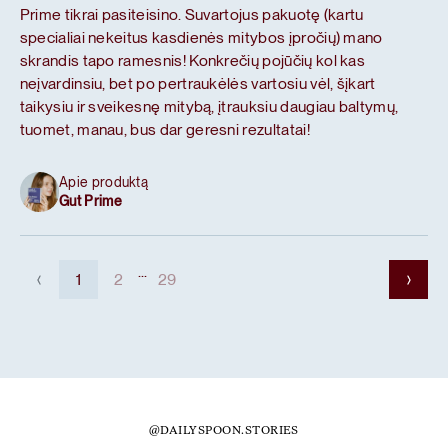
Prime tikrai pasiteisino. Suvartojus pakuotę (kartu
specialiai nekeitus kasdienės mitybos įpročių) mano
skrandis tapo ramesnis! Konkrečių pojūčių kol kas
neįvardinsiu, bet po pertraukėlės vartosiu vėl, šįkart
taikysiu ir sveikesnę mitybą, įtrauksiu daugiau baltymų,
tuomet, manau, bus dar geresni rezultatai!
Apie produktą
Gut Prime
...
1
2
29
@DAILYSPOON.STORIES