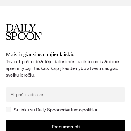
Maistingiausias naujienlaiškis!
Tavo el. pašto dėžutėje dalinsimės patikrintomis žiniomis
apie mitybą ir triukais, kaip į kasdienybę atvesti daugiau
sveikų įpročių.
Sutinku su Daily Spoon
privatumo politika