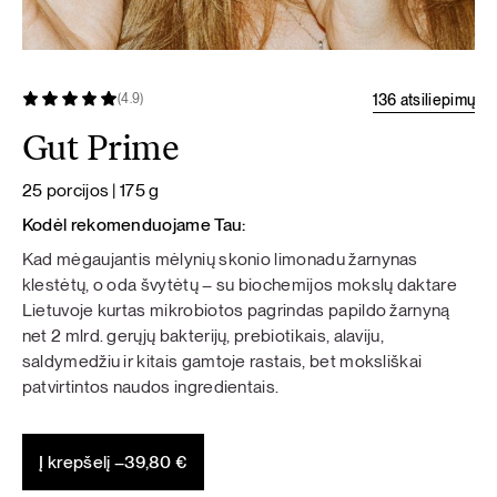
136 atsiliepimų
(4.9)
Gut Prime
25 porcijos | 175 g
Kodėl rekomenduojame Tau:
Kad mėgaujantis mėlynių skonio limonadu žarnynas
klestėtų, o oda švytėtų – su biochemijos mokslų daktare
Lietuvoje kurtas mikrobiotos pagrindas papildo žarnyną
net 2 mlrd. gerųjų bakterijų, prebiotikais, alaviju,
saldymedžiu ir kitais gamtoje rastais, bet moksliškai
patvirtintos naudos ingredientais.
Į krepšelį –
39,80
€