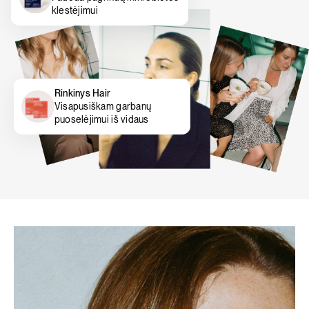
klestėjimui
Rinkinys Hair
Visapusiškam garbanų
puoselėjimui iš vidaus