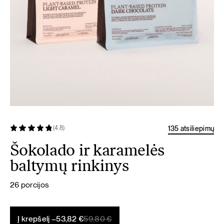
135 atsiliepimų
(4.8)
Šokolado ir karamelės
baltymų rinkinys
26 porcijos
Original
Current
Į krepšelį –
53,82
€
59,80
€