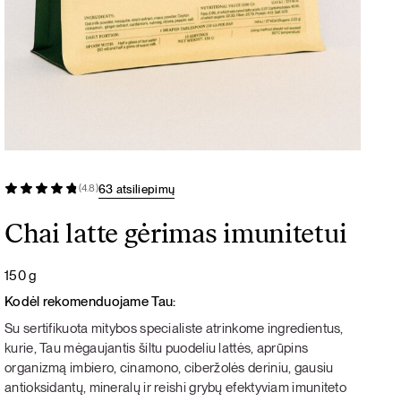
63 atsiliepimų
(4.8)
Chai latte gėrimas imunitetui
150 g
Kodėl rekomenduojame Tau:
Su sertifikuota mitybos specialiste atrinkome ingredientus,
kurie, Tau mėgaujantis šiltu puodeliu lattės, aprūpins
organizmą imbiero, cinamono, ciberžolės deriniu, gausiu
antioksidantų, mineralų ir reishi grybų efektyviam imuniteto