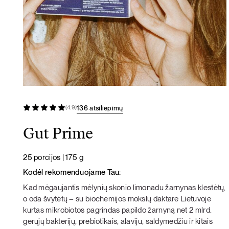
136 atsiliepimų
(4.9)
Gut Prime
25 porcijos | 175 g
Kodėl rekomenduojame Tau:
Kad mėgaujantis mėlynių skonio limonadu žarnynas klestėtų,
o oda švytėtų – su biochemijos mokslų daktare Lietuvoje
kurtas mikrobiotos pagrindas papildo žarnyną net 2 mlrd.
gerųjų bakterijų, prebiotikais, alaviju, saldymedžiu ir kitais