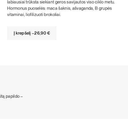
labiausiai trūksta siekiant geros savijautos viso ciklo metu.
Hormonus puoselės: maca šaknis, ašvaganda, B grupės
vitaminai, liofilizuoti brokoliai.
Į krepšelį –
26,90
€
kitą papildo –