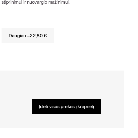
stiprinimui ir nuovargio mažinimui.
Daugiau –
22,80
€
Įdėti visas prekes į krepšelį