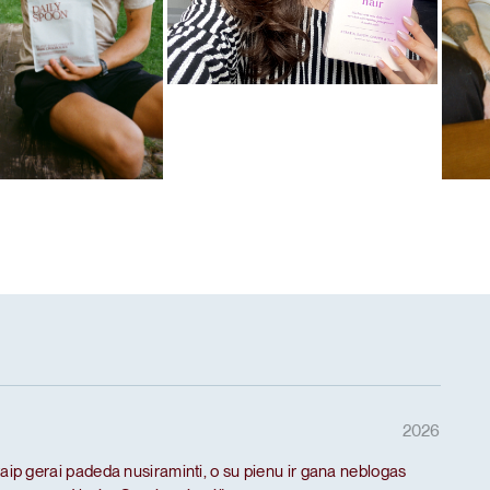
Mėgstamiausias ritualas
Hair
as ritualas
Mėg
 baltymai
De-
2026
taip gerai padeda nusiraminti, o su pienu ir gana neblogas