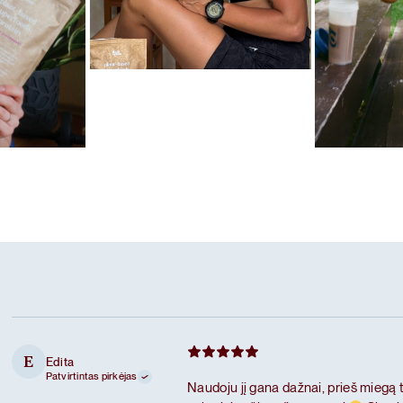
Mėgstamiausias ritualas
Karameliniai baltymai
las
Mėgstamiausi
Šokoladiniai
Edita
E
Patvirtintas pirkėjas
Naudoju jį gana dažnai, prieš miegą 