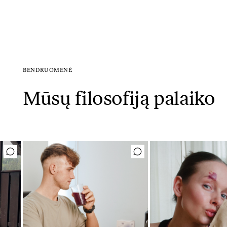
BENDRUOMENĖ
Mūsų filosofiją palaiko