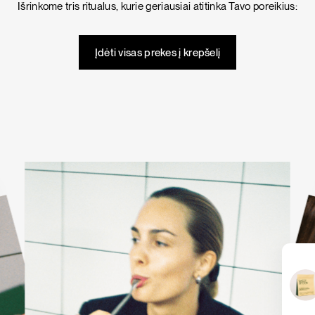
Išrinkome tris ritualus, kurie geriausiai atitinka Tavo poreikius:
KARŠTI PATIEKALAI
PIETŪS / VAKARIENĖ
Įdėti visas prekes į krepšelį