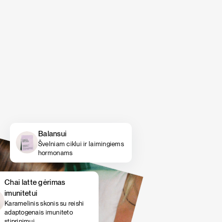
natūralūs antioksidantai odai, plaukams ir
natūralūs antioksidantai odai, plaukams ir
nagams vasaros bei kelionių sezonui.
nagams vasaros bei kelionių sezonui.
PIETŪS / VAKARIENĖ
SALOTOS
Pasigriebti savo rinkinį
Pasigriebti savo rinkinį
Balansui
Švelniam ciklui ir laimingiems
hormonams
Chai latte gėrimas
imunitetui
Karamelinis skonis su reishi
adaptogenais imuniteto
stiprinimui