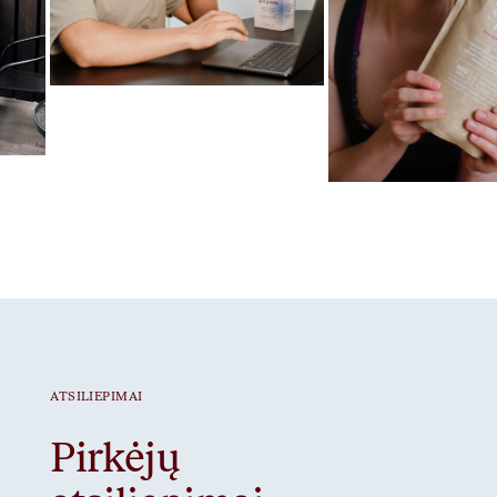
Mėgstamiausias ritualas
Gut Prime
Mėgstamiausias ritua
Braškiniai baltymai
ATSILIEPIMAI
Pirkėjų