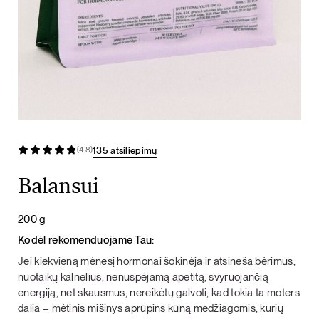
135 atsiliepimų
(4.8)
Balansui
200 g
Kodėl rekomenduojame Tau:
Jei kiekvieną mėnesį hormonai šokinėja ir atsineša bėrimus,
nuotaikų kalnelius, nenuspėjamą apetitą, svyruojančią
energiją, net skausmus, nereikėtų galvoti, kad tokia ta moters
dalia – mėtinis mišinys aprūpins kūną medžiagomis, kurių