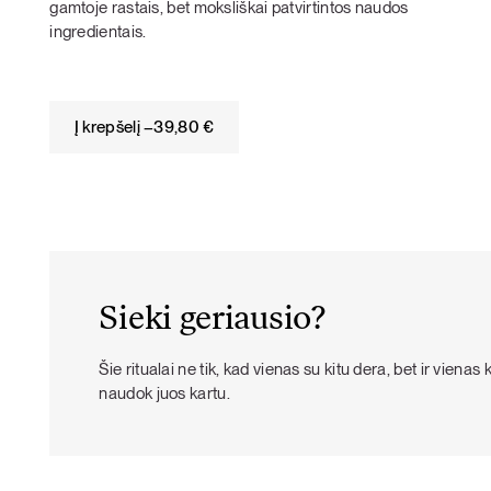
gamtoje rastais, bet moksliškai patvirtintos naudos
ingredientais.
Į krepšelį –
39,80
€
Sieki geriausio?
Šie ritualai ne tik, kad vienas su kitu dera, bet ir vienas 
naudok juos kartu.