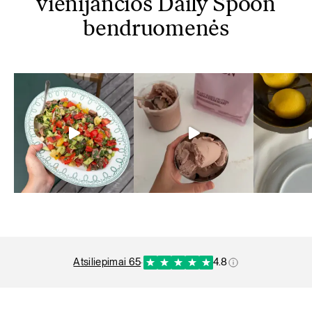
vienijančios Daily Spoon
bendruomenės
atsiliepimai 65
·
4.8