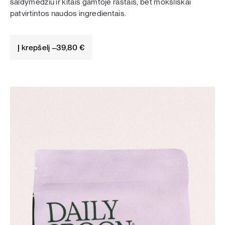
saldymedžiu ir kitais gamtoje rastais, bet moksliškai
patvirtintos naudos ingredientais.
Į krepšelį –
39,80
€