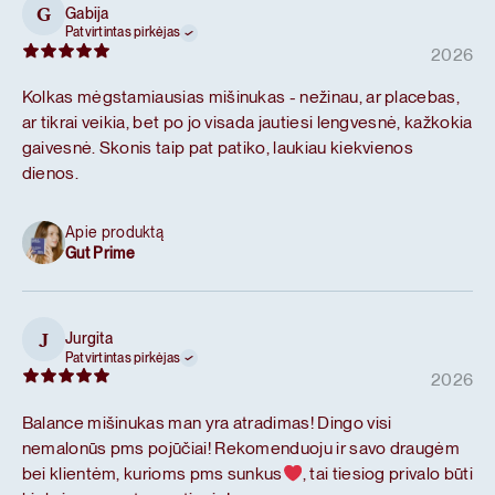
Gabija
G
Patvirtintas pirkėjas
2026
Kolkas mėgstamiausias mišinukas - nežinau, ar placebas,
ar tikrai veikia, bet po jo visada jautiesi lengvesnė, kažkokia
gaivesnė. Skonis taip pat patiko, laukiau kiekvienos
dienos.
Apie produktą
Gut Prime
Jurgita
J
Patvirtintas pirkėjas
2026
Balance mišinukas man yra atradimas! Dingo visi
nemalonūs pms pojūčiai! Rekomenduoju ir savo draugėm
bei klientėm, kurioms pms sunkus
, tai tiesiog privalo būti