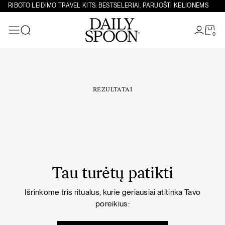
Eiti prie turinio
RIBOTO LEIDIMO TRAVEL KITS: BESTSELERIAI, PARUOŠTI KELIONĖMS
0
Paieška
REZULTATAI
Tau turėtų patikti
Išrinkome tris ritualus, kurie geriausiai atitinka Tavo
poreikius: