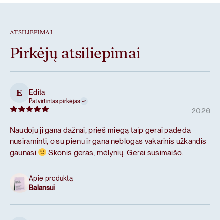
ATSILIEPIMAI
Pirkėjų atsiliepimai
Edita
E
Patvirtintas pirkėjas
2026
Naudoju jį gana dažnai, prieš miegą taip gerai padeda
nusiraminti, o su pienu ir gana neblogas vakarinis užkandis
gaunasi
Skonis geras, mėlynių. Gerai susimaišo.
Apie produktą
Balansui