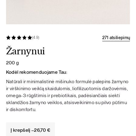
271 atsiliepimų
(4.9)
Žarnynui
200 g
Kodėl rekomenduojame Tau:
Natūrali ir minimalistinė mišinuko formulė palepins žarnyno
ir virškinimo veiklą skaidulomis, liofilizuotomis daržovėmis,
omega-3 rūgštimis ir prebiotikais, padėsiančiais siekti
sklandžios žarnyno veiklos, atsisveikinimo su pilvo pūtimu
ir diskomfortu.
Į krepšelį –
26,70
€