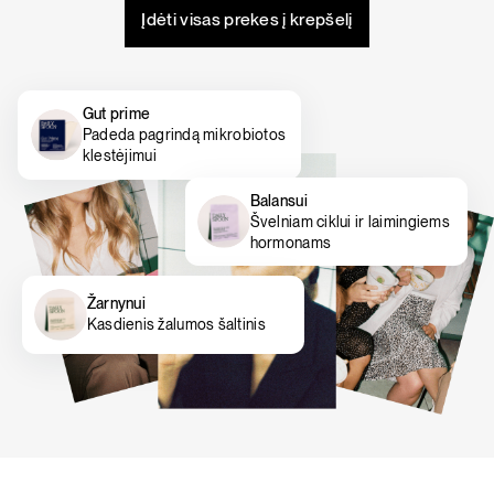
Įdėti visas prekes į krepšelį
Gut prime
Padeda pagrindą mikrobiotos
klestėjimui
Balansui
Švelniam ciklui ir laimingiems
hormonams
Žarnynui
Kasdienis žalumos šaltinis