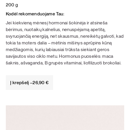
200 g
Kodėl rekomenduojame Tau:
Jei kiekvieną mėnesį hormonai šokinėja ir atsineša
bėrimus, nuotaikų kalnelius, nenuspėjamą apetitą,
svyruojančią energiją, net skausmus, nereikėtų galvoti, kad
tokia ta moters dalia – mėtinis mišinys aprūpins kūną
medžiagomis, kurių labiausiai trūksta siekiant geros
savijautos viso ciklo metu. Hormonus puoselės: maca
šaknis, ašvaganda, B grupės vitaminai, liofilizuoti brokoliai.
Į krepšelį –
26,90
€