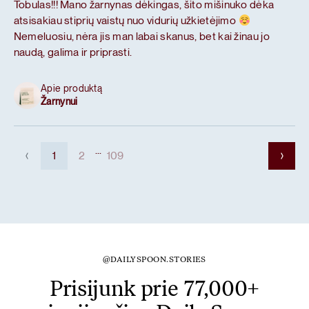
Tobulas!!! Mano žarnynas dėkingas, šito mišinuko dėka
atsisakiau stiprių vaistų nuo vidurių užkietėjimo
Nemeluosiu, nėra jis man labai skanus, bet kai žinau jo
naudą, galima ir priprasti.
Apie produktą
Žarnynui
...
1
2
109
@DAILYSPOON.STORIES
Prisijunk prie 77,000+