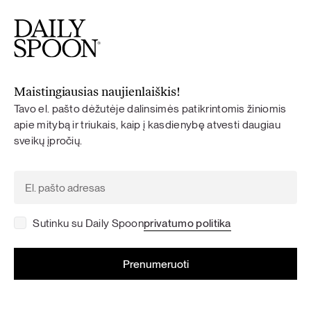
Maistingiausias naujienlaiškis!
Tavo el. pašto dėžutėje dalinsimės patikrintomis žiniomis
apie mitybą ir triukais, kaip į kasdienybę atvesti daugiau
sveikų įpročių.
Sutinku su Daily Spoon
privatumo politika