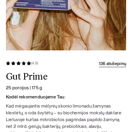
136 atsiliepimų
(4.9)
Gut Prime
25 porcijos | 175 g
Kodėl rekomenduojame Tau:
Kad mėgaujantis mėlynių skonio limonadu žarnynas
klestėtų, o oda švytėtų – su biochemijos mokslų daktare
Lietuvoje kurtas mikrobiotos pagrindas papildo žarnyną
net 2 mlrd. gerųjų bakterijų, prebiotikais, alaviju,