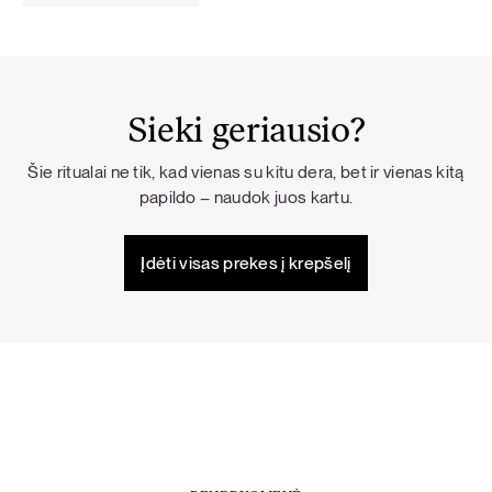
Sieki geriausio?
Šie ritualai ne tik, kad vienas su kitu dera, bet ir vienas kitą
papildo – naudok juos kartu.
Įdėti visas prekes į krepšelį