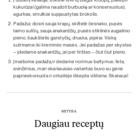
kukurūzai (galima naudoti burbuolę ar konservuotus),
agurkas, smulkiai supjaustytas brokolis.
Padažui: dosni sauja krapų, skiltelė česnako, pusės
laimo sulčių, sauja anakardžių, pusės stiklinės augalinio
pieno, šaukštelis garstyčių, druska, pipirai. Viską
sutriname iki kreminės masės. Jei padažas per skystas
– įdedame anakardžių, jei per tirštas – čiut čiut pieno.
Įmaišome padažą ir dedame norimus baltymus: feta,
avinžirnius, man skaniausias variantas buvo su gerai
paprieskoniuota ir orkaitėje iškepta vištiena. Skanaus!
MITYBA
Daugiau receptų