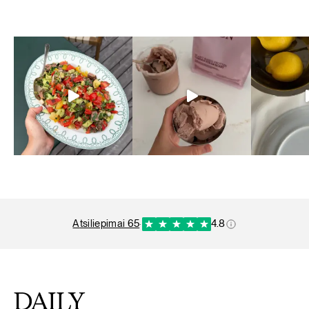
atsiliepimai 65
·
4.8