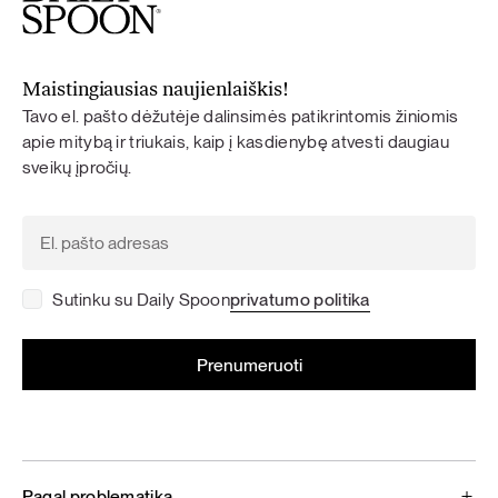
Maistingiausias naujienlaiškis!
Tavo el. pašto dėžutėje dalinsimės patikrintomis žiniomis
apie mitybą ir triukais, kaip į kasdienybę atvesti daugiau
sveikų įpročių.
Sutinku su Daily Spoon
privatumo politika
Pagal problematiką