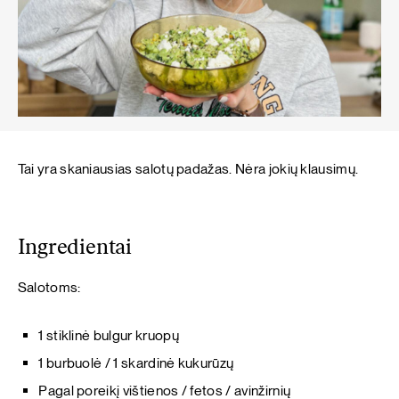
Tai yra skaniausias salotų padažas. Nėra jokių klausimų.
Ingredientai
Salotoms:
1 stiklinė bulgur kruopų
1 burbuolė / 1 skardinė kukurūzų
Pagal poreikį vištienos / fetos / avinžirnių