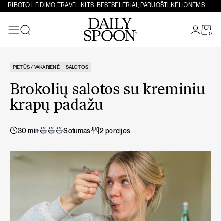
Eiti prie turinio
RIBOTO LEIDIMO TRAVEL KITS: BESTSELERIAI, PARUOŠTI KELIONĖMS
0
Paieška
PIETŪS / VAKARIENĖ
SALOTOS
Brokolių salotos su kreminiu
krapų padažu
30 min
Sotumas
2 porcijos