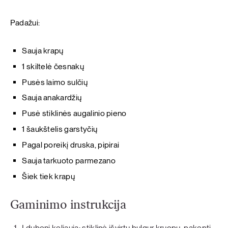
Padažui:
Sauja krapų
1 skiltelė česnakų
Pusės laimo sulčių
Sauja anakardžių
Pusė stiklinės augalinio pieno
1 šaukštelis garstyčių
Pagal poreikį druska, pipirai
Sauja tarkuoto parmezano
Šiek tiek krapų
Gaminimo instrukcija
Į dubenį keliauja: stiklinė išvirtų bulgur kruopų, pakepti