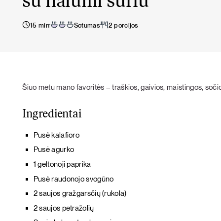
su halumi sūriu
15 min
Sotumas
2 porcijos
Šiuo metu mano favoritės – traškios, gaivios, maistingos, sočio
Ingredientai
Pusė kalafioro
Pusė agurko
1 geltonoji paprika
Pusė raudonojo svogūno
2 saujos gražgarsčių (rukola)
2 saujos petražolių