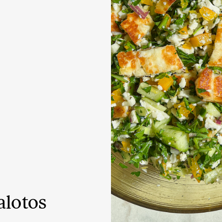
KARŠTI PATIEKALAI
PIETŪS / VAKARIENĖ
alotos