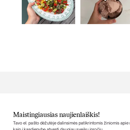
Maistingiausias naujienlaiškis!
Tavo el. pašto dėžutėje dalinsimės patikrintomis žiniomis apie m
kaip į kasdienybę atvesti daugiau sveikų įpročių.