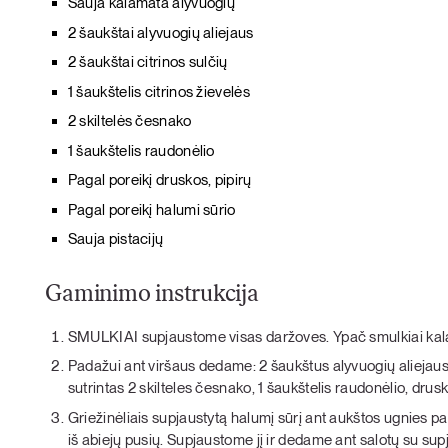
Sauja kalamata alyvuogių
2 šaukštai alyvuogių aliejaus
2 šaukštai citrinos sulčių
1 šaukštelis citrinos žievelės
2 skiltelės česnako
1 šaukštelis raudonėlio
Pagal poreikį druskos, pipirų
Pagal poreikį halumi sūrio
Sauja pistacijų
Gaminimo instrukcija
SMULKIAI supjaustome visas daržoves. Ypač smulkiai kala
Padažui ant viršaus dedame: 2 šaukštus alyvuogių aliejaus ir 
sutrintas 2 skilteles česnako, 1 šaukštelis raudonėlio, druska
Griežinėliais supjaustytą halumį sūrį ant aukštos ugnies p
iš abiejų pusių. Supjaustome jį ir dedame ant salotų su sup