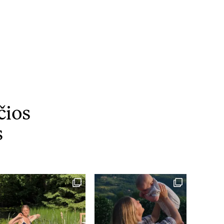
čios
s