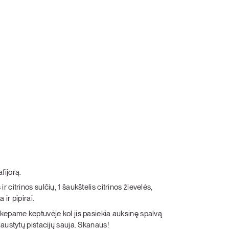
fijorą.
citrinos sulčių, 1 šaukštelis citrinos žievelės,
 ir pipirai.
akepame keptuvėje kol jis pasiekia auksinę spalvą
jaustytų pistacijų sauja. Skanaus!