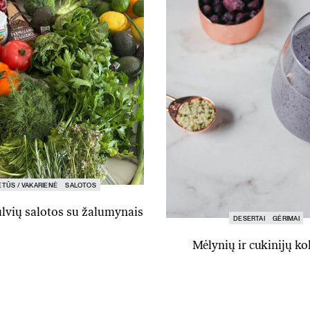
ETŪS / VAKARIENĖ
SALOTOS
lvių salotos su žalumynais
DESERTAI
GĖRIMAI
Mėlynių ir cukinijų kok