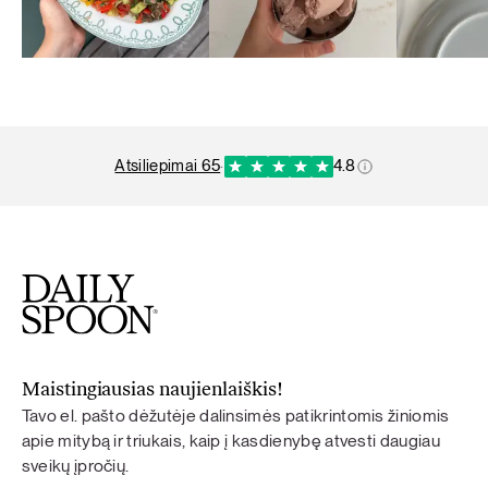
atsiliepimai 65
·
4.8
Maistingiausias naujienlaiškis!
Tavo el. pašto dėžutėje dalinsimės patikrintomis žiniomis
apie mitybą ir triukais, kaip į kasdienybę atvesti daugiau
sveikų įpročių.