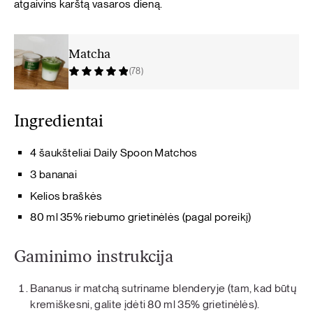
atgaivins karštą vasaros dieną.
Matcha
(78)
Ingredientai
4 šaukšteliai Daily Spoon Matchos
3 bananai
Kelios braškės
80 ml 35% riebumo grietinėlės (pagal poreikį)
Gaminimo instrukcija
Bananus ir matchą sutriname blenderyje (tam, kad būtų
kremiškesni, galite įdėti 80 ml 35% grietinėlės).