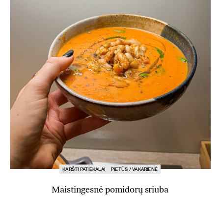
KARŠTI PATIEKALAI
PIETŪS / VAKARIENĖ
Maistingesnė pomidorų sriuba