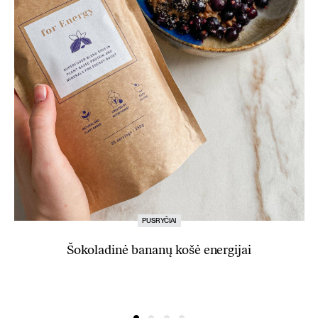
PUSRYČIAI
Šokoladinė bananų košė energijai