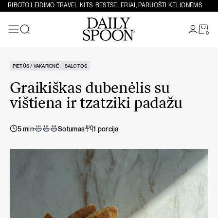
Eiti prie turinio
RIBOTO LEIDIMO TRAVEL KITS: BESTSELERIAI, PARUOŠTI KELIONĖMS
0
Paieška
PIETŪS / VAKARIENĖ
SALOTOS
Graikiškas dubenėlis su
vištiena ir tzatziki padažu
5 min
Sotumas
1 porcija