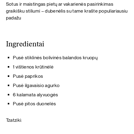
Sotus ir maistingas pietų ar vakarienės pasirinkimas
graikišku stiliumi – dubenėlis su tame krašte populiariausiu
padažu
Ingredientai
Pusė stiklinės bolivinės balandos kruopų
1 vištienos krūtinėlė
Pusė paprikos
Pusė ilgavaisio agurko
6 kalamata alyvuogės
Pusė pitos duonelės
Tzatziki: