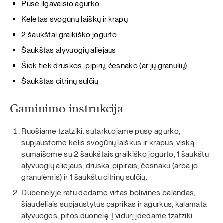
Pusė ilgavaisio agurko
Keletas svogūnų laiškų ir krapų
2 šaukštai graikiško jogurto
Šaukštas alyvuogių aliejaus
Šiek tiek druskos, pipirų, česnako (ar jų granulių)
Šaukštas citrinų sulčių
Gaminimo instrukcija
Ruošiame tzatziki: sutarkuojame pusę agurko,
supjaustome kelis svogūnų laiškus ir krapus, viską
sumaišome su 2 šaukštais graikiško jogurto, 1 šaukštu
alyvuogių aliejaus, druska, pipirais, česnaku (arba jo
granulėmis) ir 1 šaukštu citrinų sulčių.
Dubenėlyje ratu dedame virtas bolivines balandas,
šiaudeliais supjaustytus paprikas ir agurkus, kalamata
alyvuoges, pitos duonelę. Į vidurį įdedame tzatziki