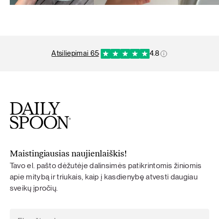
atsiliepimai 65
·
4.8
Maistingiausias naujienlaiškis!
Tavo el. pašto dėžutėje dalinsimės patikrintomis žiniomis
apie mitybą ir triukais, kaip į kasdienybę atvesti daugiau
sveikų įpročių.