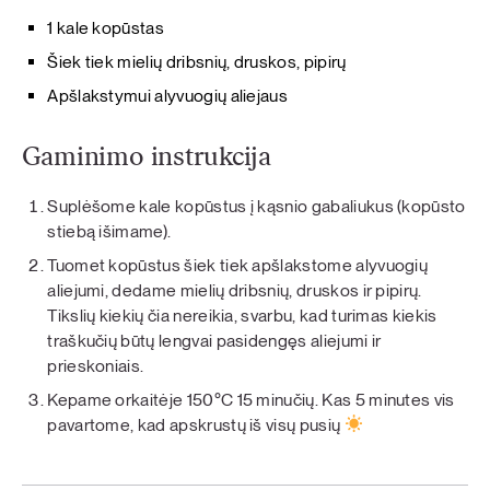
1 kale kopūstas
Šiek tiek mielių dribsnių, druskos, pipirų
Apšlakstymui alyvuogių aliejaus
Gaminimo instrukcija
Suplėšome kale kopūstus į kąsnio gabaliukus (kopūsto
stiebą išimame).
Tuomet kopūstus šiek tiek apšlakstome alyvuogių
aliejumi, dedame mielių dribsnių, druskos ir pipirų.
Tikslių kiekių čia nereikia, svarbu, kad turimas kiekis
traškučių būtų lengvai pasidengęs aliejumi ir
prieskoniais.
Kepame orkaitėje 150°C 15 minučių. Kas 5 minutes vis
pavartome, kad apskrustų iš visų pusių