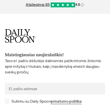
atsiliepimai 65
·
4.8
Maistingiausias naujienlaiškis!
Tavo el. pašto dėžutėje dalinsimės patikrintomis žiniomis
apie mitybą ir triukais, kaip į kasdienybę atvesti daugiau
sveikų įpročių.
Sutinku su Daily Spoon
privatumo politika