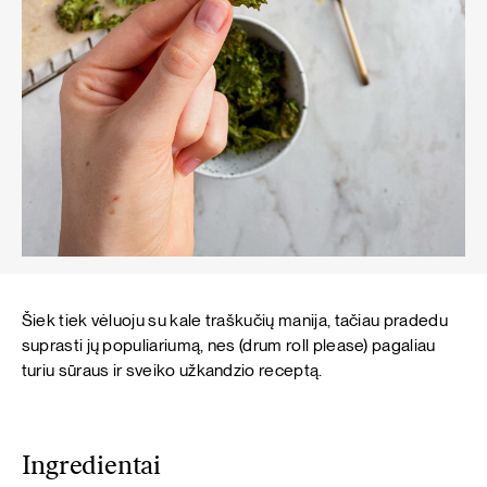
Šiek tiek vėluoju su kale traškučių manija, tačiau pradedu
suprasti jų populiariumą, nes (drum roll please) pagaliau
turiu sūraus ir sveiko užkandzio receptą.
Ingredientai