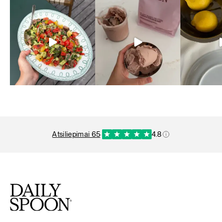
atsiliepimai 65
·
4.8