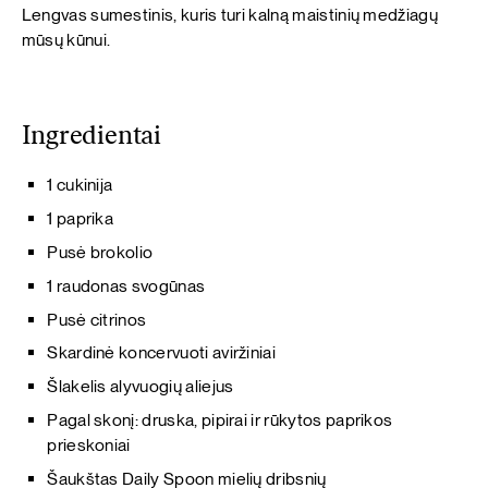
Lengvas sumestinis, kuris turi kalną maistinių medžiagų
mūsų kūnui.
Ingredientai
1 cukinija
1 paprika
Pusė brokolio
1 raudonas svogūnas
Pusė citrinos
Skardinė koncervuoti aviržiniai
Šlakelis alyvuogių aliejus
Pagal skonį: druska, pipirai ir rūkytos paprikos
prieskoniai
Šaukštas Daily Spoon mielių dribsnių