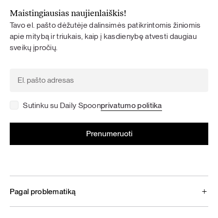
Maistingiausias naujienlaiškis!
Tavo el. pašto dėžutėje dalinsimės patikrintomis žiniomis
apie mitybą ir triukais, kaip į kasdienybę atvesti daugiau
sveikų įpročių.
Sutinku su Daily Spoon
privatumo politika
Pagal problematiką