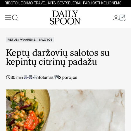
Eiti prie turinio
RIBOTO LEIDIMO TRAVEL KITS: BESTSELERIAI, PARUOŠTI KELIONĖMS
0
Paieška
PIETŪS / VAKARIENĖ
SALOTOS
Keptų daržovių salotos su
kepintų citrinų padažu
30 min
Sotumas
2 porcijos