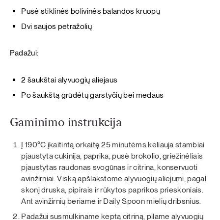
Pusė stiklinės bolivinės balandos kruopų
Dvi saujos petražolių
Padažui:
2 šaukštai alyvuogių aliejaus
Po šaukštą grūdėtų garstyčių bei medaus
Gaminimo instrukcija
Į 190°C įkaitintą orkaitę 25 minutėms keliauja stambiai
pjaustyta cukinija, paprika, pusė brokolio, griežinėliais
pjaustytas raudonas svogūnas ir citrina, konservuoti
avinžirniai. Viską apšlakstome alyvuogių aliejumi, pagal
skonį druska, pipirais ir rūkytos paprikos prieskoniais.
Ant avinžirnių beriame ir Daily Spoon mielių dribsnius.
Padažui susmulkiname keptą citriną, pilame alyvuogių