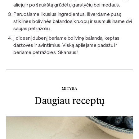
aliejų ir po šaukštą grūdėtų garstyčių bei medaus.
Paruošiame likusius ingredientus: išverdame pusę
stiklinės bolivinės balandos kruopų ir susmulkiname dvi
saujas petražolių.
Į didesnį dubenį beriame bolivinę balandą, keptas
daržoves ir avinžirnius. Viską apliejame padažu ir
beriame petražoles. Skanaus!
MITYBA
Daugiau receptų