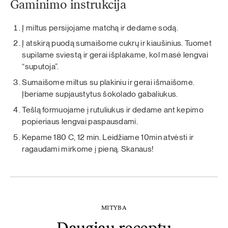
Gaminimo instrukcija
Į miltus persijojame matchą ir dedame sodą.
Į atskirą puodą sumaišome cukrų ir kiaušinius. Tuomet
supilame sviestą ir gerai išplakame, kol masė lengvai
“suputoja”.
Sumaišome miltus su plakiniu ir gerai išmaišome.
Įberiame supjaustytus šokolado gabaliukus.
Tešlą formuojame į rutuliukus ir dedame ant kepimo
popieriaus lengvai paspausdami.
Kepame 180 C, 12 min. Leidžiame 10min atvėsti ir
ragaudami mirkome į pieną. Skanaus!
MITYBA