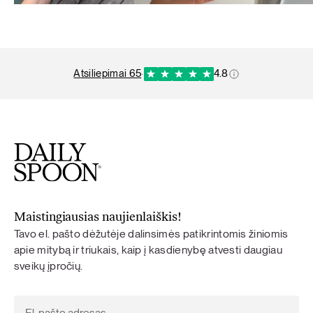
atsiliepimai 65
·
4.8
Maistingiausias naujienlaiškis!
Tavo el. pašto dėžutėje dalinsimės patikrintomis žiniomis
apie mitybą ir triukais, kaip į kasdienybę atvesti daugiau
sveikų įpročių.