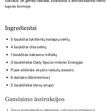
cukraus, tik gerieji riebalai, skaidulos ir antioksidantai vieno
kąsnio formoje.
Ingredientai
5 šaukštai lukštentų kanapių sėklų
4 šaukštai chia sėklų
1 šaukštas kakavos miltelių
3 šaukšteliai Daily Spoon mišinio Energijai
Pusė stiklinės skysto riešutų sviesto
6 datulės (išbrinkintos)
2 šaukšteliai klevų sirupo
Gaminimo instrukcijos
Visus ingredientus įdedame į virtuvinį kombainą ir