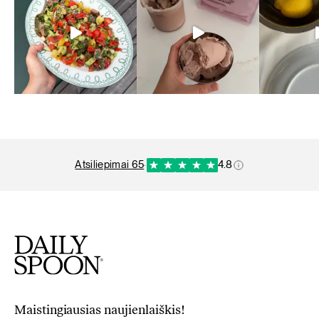
atsiliepimai 65
·
4.8
Maistingiausias naujienlaiškis!