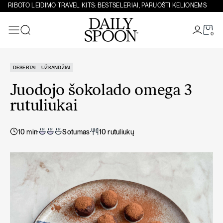
Eiti prie turinio
RIBOTO LEIDIMO TRAVEL KITS: BESTSELERIAI, PARUOŠTI KELIONĖMS
0
Paieška
DESERTAI
UŽKANDŽIAI
Juodojo šokolado omega 3
rutuliukai
10 min
Sotumas
10 rutuliukų