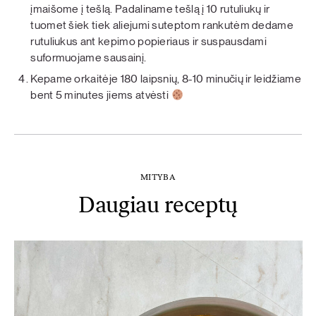
įmaišome į tešlą. Padaliname tešlą į 10 rutuliukų ir
tuomet šiek tiek aliejumi suteptom rankutėm dedame
rutuliukus ant kepimo popieriaus ir suspausdami
suformuojame sausainį.
Kepame orkaitėje 180 laipsnių, 8-10 minučių ir leidžiame
bent 5 minutes jiems atvėsti
MITYBA
Daugiau receptų