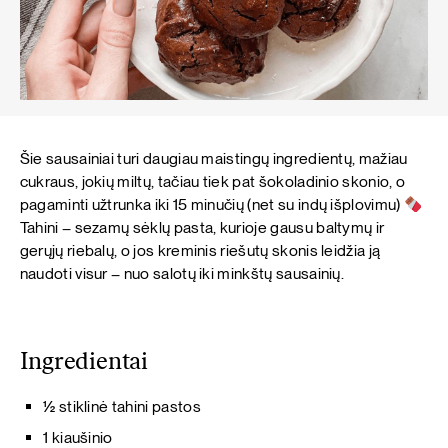
Šie sausainiai turi daugiau maistingų ingredientų, mažiau
cukraus, jokių miltų, tačiau tiek pat šokoladinio skonio, o
pagaminti užtrunka iki 15 minučių (net su indų išplovimu)
Tahini – sezamų sėklų pasta, kurioje gausu baltymų ir
gerųjų riebalų, o jos kreminis riešutų skonis leidžia ją
naudoti visur – nuo salotų iki minkštų sausainių.
Ingredientai
½ stiklinė tahini pastos
1 kiaušinio