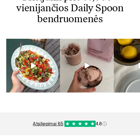
vienijančios Daily Spoon
bendruomenės
atsiliepimai 65
·
4.8