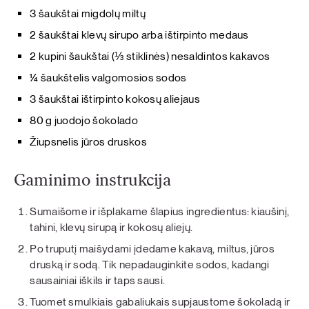
3 šaukštai migdolų miltų
2 šaukštai klevų sirupo arba ištirpinto medaus
2 kupini šaukštai (⅓ stiklinės) nesaldintos kakavos
¼ šaukštelis valgomosios sodos
3 šaukštai ištirpinto kokosų aliejaus
80 g juodojo šokolado
Žiupsnelis jūros druskos
Gaminimo instrukcija
Sumaišome ir išplakame šlapius ingredientus: kiaušinį,
tahini, klevų sirupą ir kokosų aliejų.
Po truputį maišydami įdedame kakavą, miltus, jūros
druską ir sodą. Tik nepadauginkite sodos, kadangi
sausainiai iškils ir taps sausi.
Tuomet smulkiais gabaliukais supjaustome šokoladą ir