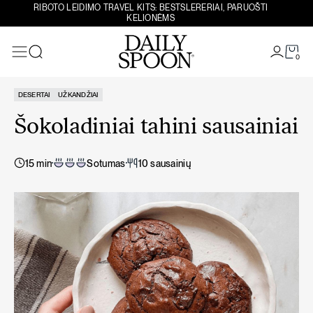
Eiti prie turinio
RIBOTO LEIDIMO TRAVEL KITS: BESTSLERERIAI, PARUOŠTI
KELIONĖMS
0
Paieška
DESERTAI
UŽKANDŽIAI
Šokoladiniai tahini sausainiai
15 min
Sotumas
10 sausainių