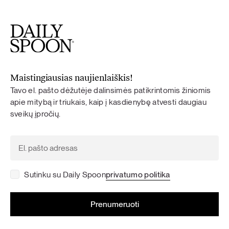
Maistingiausias naujienlaiškis!
Tavo el. pašto dėžutėje dalinsimės patikrintomis žiniomis
apie mitybą ir triukais, kaip į kasdienybę atvesti daugiau
sveikų įpročių.
Sutinku su Daily Spoon
privatumo politika