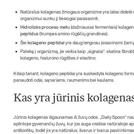
Natūralus kolagenas žmogaus organizme yra labai didelė mo
organizmui sunku jį tiesiogiai pasisavinti.
Hidrolizės proceso metu
(dažniausiai fermentais) kolage
peptidus
(trumpas amino rūgščių grandines).
Šie
kolageno peptidai
yra daug lengviau įsisavinami žarnyn
Patekę į organizmą, jie veikia kaip „signalai“: skatina fibr
kolageno, hialurono rūgšties ir elastino.
Kitaip tariant, kolageno peptidai yra suskaidyta kolageno forma
panaudoti odai, sąnariams, raumenims bei kaulams.
Kas yra jūrinis kolagena
Jūrinis kolagenas išgaunamas iš žuvų odos. „Daily Spoon“ naud
aplinkoje gyvenančių žuvų, kur jos auga visiškai natūralioje 
antibiotikų, todėl jis yra natūralus, švarus ir tvarus pasirinkimas