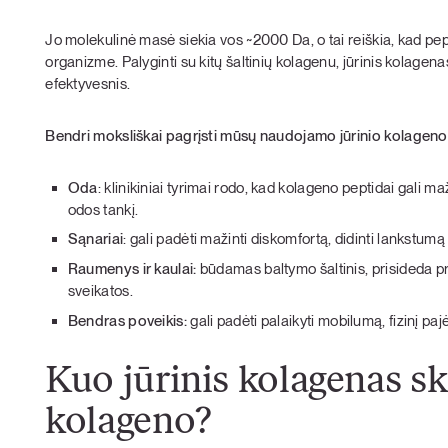
Jo molekulinė masė siekia vos ~2000 Da, o tai reiškia, kad pept
organizme. Palyginti su kitų šaltinių kolagenu, jūrinis kolagena
efektyvesnis.
Bendri moksliškai pagrįsti mūsų naudojamo jūrinio kolageno 
Oda
: klinikiniai tyrimai rodo, kad kolageno peptidai gali ma
odos tankį.
Sąnariai
: gali padėti mažinti diskomfortą, didinti lankstumą i
Raumenys ir kaulai:
būdamas baltymo šaltinis, prisideda p
sveikatos.
Bendras poveikis:
gali padėti palaikyti mobilumą, fizinį 
Kuo jūrinis kolagenas ski
kolageno?