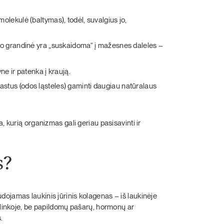
lekulė (baltymas), todėl, suvalgius jo,
no grandinė yra „suskaidoma“ į mažesnes daleles –
e ir patenka į kraują.
oblastus (odos ląsteles) gaminti daugiau natūralaus
, kurią organizmas gali geriau pasisavinti ir
s?
ojamas laukinis jūrinis kolagenas – iš laukinėje
aplinkoje, be papildomų pašarų, hormonų ar
.