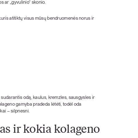
os ar „gyvulinio“ skonio.
ris atitiktų visus mūsų bendruomenės norus ir
, sudarantis odą, kaulus, kremzles, sausgysles ir
lageno gamyba pradeda lėtėti, todėl oda
ai – silpnesni.
as ir kokia kolageno