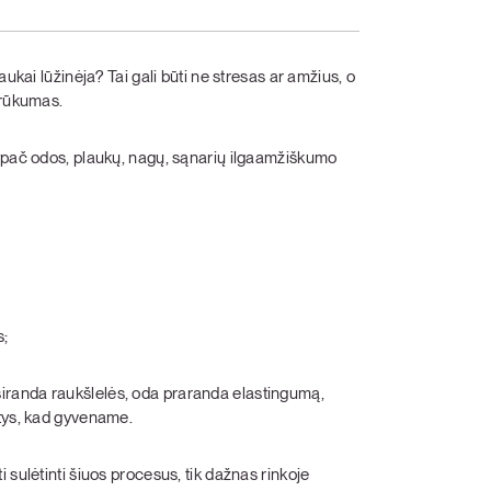
ukai lūžinėja? Tai gali būti ne stresas ar amžius, o
trūkumas.
 ypač odos, plaukų, nagų, sąnarių ilgaamžiškumo
s;
randa raukšlelės, oda praranda elastingumą,
ntys, kad gyvename.
 sulėtinti šiuos procesus, tik dažnas rinkoje