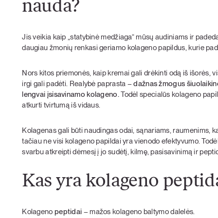
nauda?
Jis veikia kaip „statybinė medžiaga“ mūsų audiniams ir padeda i
daugiau žmonių renkasi geriamo kolageno papildus, kurie pa
Nors kitos priemonės, kaip kremai gali drėkinti odą iš išorės,
irgi gali padėti. Realybė paprasta –
dažnas žmogus šiuolaikinė
lengvai įsisavinamo kolageno.
Todėl specialūs kolageno papild
atkurti tvirtumą iš vidaus.
Kolagenas gali būti naudingas odai, sąnariams, raumenims, ka
tačiau ne visi kolageno papildai yra vienodo efektyvumo. Todė
svarbu atkreipti dėmesį į jo sudėtį, kilmę, pasisavinimą ir pepti
Kas yra kolageno peptid
Kolageno
peptidai
– mažos kolageno baltymo dalelės.