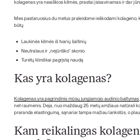
kolagenas yra neaiškios kilmės, prastai įsisavinamas ir dar jūr
Mes pastaruosius du metus praleidome ieškodami kolageno, ku
būtų:
Laukinės kilmės iš tvarių šaltinių
Neutralaus ir „nejūriško“ skonio
Turėtų kliniškai pagrįstą naudą
Kas yra kolagenas?
Kolagenas yra pagrindinis mūsų jungiamojo audinio baltymas
net raumenis. Deja, nuo maždaug 25 metų amžiaus natūrali ko
praranda elastingumą, sąnariai tampa mažiau lankstūs, o plauk
Kam reikalingas kolagen