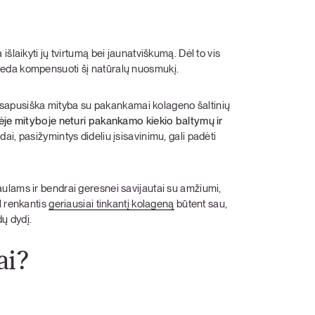
šlaikyti jų tvirtumą bei jaunatviškumą. Dėl to vis
deda kompensuoti šį natūralų nuosmukį.
 visapusiška mityba su pakankamai kolageno šaltinių
je mityboje neturi pakankamo kiekio baltymų ir
ai, pasižymintys dideliu įsisavinimu, gali padėti
ulams ir bendrai geresnei savijautai su amžiumi,
l renkantis
geriausiai tinkantį kolageną
būtent sau,
dų dydį.
ai?