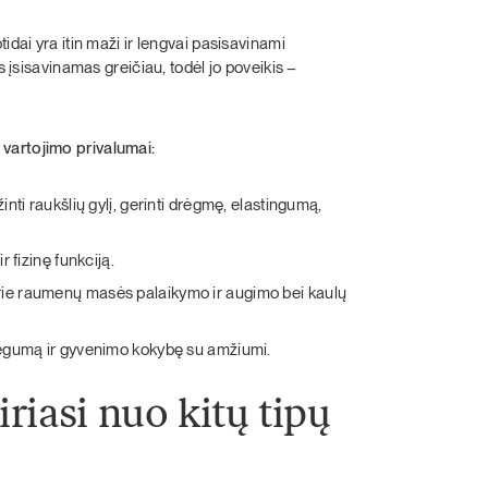
idai yra itin maži ir lengvai pasisavinami
s įsisavinamas greičiau, todėl jo poveikis –
vartojimo privalumai:
žinti raukšlių gylį, gerinti drėgmę, elastingumą,
r fizinę funkciją.
rie raumenų masės palaikymo ir augimo bei kaulų
pajėgumą ir gyvenimo kokybę su amžiumi.
riasi nuo kitų tipų