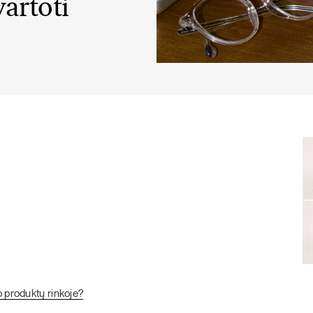
vartoti
KARŠTI PATIEKALAI
PIETŪS / VAKARIENĖ
o produktų rinkoje?