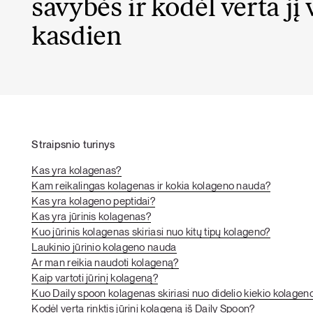
savybės ir kodėl verta jį 
kasdien
Straipsnio turinys
Kas yra kolagenas?
Kam reikalingas kolagenas ir kokia kolageno nauda?
Kas yra kolageno peptidai?
Kas yra jūrinis kolagenas?
Kuo jūrinis kolagenas skiriasi nuo kitų tipų kolageno?
Laukinio jūrinio kolageno nauda
Ar man reikia naudoti kolageną?
Kaip vartoti jūrinį kolageną?
Kuo Daily spoon kolagenas skiriasi nuo didelio kiekio kolagen
Kodėl verta rinktis jūrinį kolageną iš Daily Spoon?