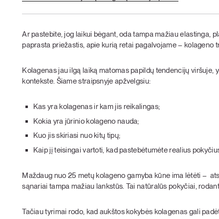
Ar pastebite, jog laikui bėgant, oda tampa mažiau elastinga, pla
paprasta priežastis, apie kurią retai pagalvojame – kolageno 
Kolagenas jau ilgą laiką matomas papildų tendencijų viršuje,
kontekste. Šiame straipsnyje apžvelgsiu:
Kas yra kolagenas ir kam jis reikalingas;
Kokia yra jūrinio kolageno nauda;
Kuo jis skiriasi nuo kitų tipų;
Kaip jį teisingai vartoti, kad pastebėtumėte realius pokyčiu
Maždaug nuo 25 metų kolageno gamyba kūne ima lėtėti – atsi
sąnariai tampa mažiau lankstūs. Tai natūralūs pokyčiai, roda
Tačiau tyrimai rodo, kad aukštos kokybės kolagenas gali padėti