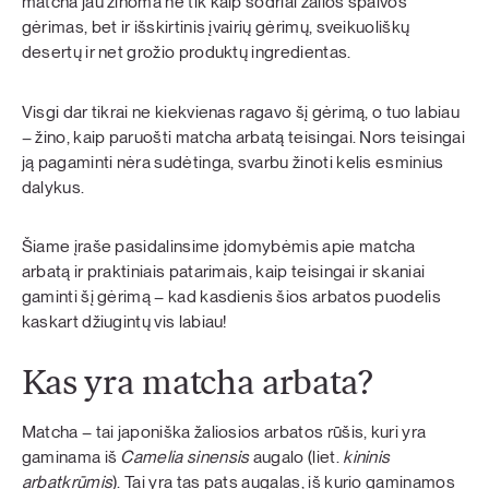
matcha jau žinoma ne tik kaip sodriai žalios spalvos
gėrimas, bet ir išskirtinis įvairių gėrimų, sveikuoliškų
desertų ir net grožio produktų ingredientas.
Visgi dar tikrai ne kiekvienas ragavo šį gėrimą, o tuo labiau
– žino, kaip paruošti matcha arbatą teisingai. Nors teisingai
ją pagaminti nėra sudėtinga, svarbu žinoti kelis esminius
dalykus.
Šiame įraše pasidalinsime įdomybėmis apie matcha
arbatą ir praktiniais patarimais, kaip teisingai ir skaniai
gaminti šį gėrimą – kad kasdienis šios arbatos puodelis
kaskart džiugintų vis labiau!
Kas yra matcha arbata?
Matcha – tai japoniška žaliosios arbatos rūšis, kuri yra
gaminama iš
Camelia sinensis
augalo (liet.
kininis
arbatkrūmis
). Tai yra tas pats augalas, iš kurio gaminamos