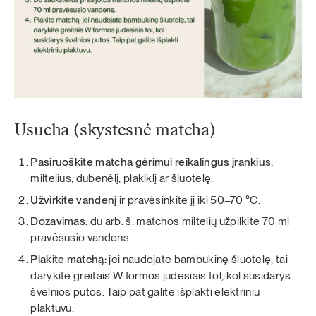
Usucha (skystesnė matcha)
Pasiruoškite matcha gėrimui reikalingus įrankius:
miltelius, dubenėlį, plakiklį ar šluotelę.
Užvirkite vandenį
ir pravėsinkite jį iki 50–70 °C.
Dozavimas:
du arb. š. matchos miltelių užpilkite 70 ml
pravėsusio vandens.
Plakite matchą:
jei naudojate bambukinę šluotelę, tai
darykite greitais W formos judesiais tol, kol susidarys
švelnios putos. Taip pat galite išplakti elektriniu
plaktuvu.