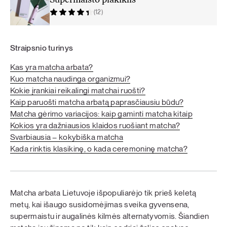
Supermaisto plakiklis
(12)
Straipsnio turinys
Kas yra matcha arbata?
Kuo matcha naudinga organizmui?
Kokie įrankiai reikalingi matchai ruošti?
Kaip paruošti matcha arbatą paprasčiausiu būdu?
Matcha gėrimo variacijos: kaip gaminti matcha kitaip
Kokios yra dažniausios klaidos ruošiant matcha?
Svarbiausia – kokybiška matcha
Kada rinktis klasikinę, o kada ceremoninę matcha?
Matcha arbata Lietuvoje išpopuliarėjo tik prieš keletą
metų, kai išaugo susidomėjimas sveika gyvensena,
supermaistu ir augalinės kilmės alternatyvomis. Šiandien