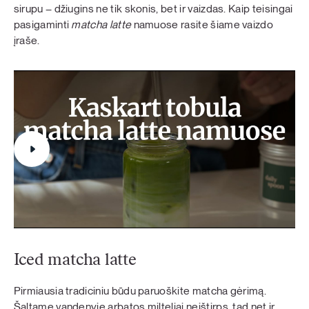
sirupu – džiugins ne tik skonis, bet ir vaizdas. Kaip teisingai
pasigaminti
matcha latte
namuose rasite šiame vaizdo
įraše.
Iced matcha latte
Pirmiausia tradiciniu būdu paruoškite matcha gėrimą.
Šaltame vandenyje arbatos milteliai neištirps, tad net ir