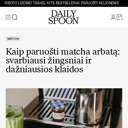
Eiti prie turinio
RIBOTO LEIDIMO TRAVEL KITS: BESTSELERIAI, PARUOŠTI KELIONĖMS
1
Paieška
MATCHA
Kaip paruošti matcha arbatą:
svarbiausi žingsniai ir
dažniausios klaidos