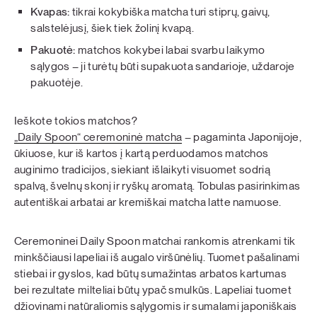
Kvapas:
tikrai kokybiška matcha turi stiprų, gaivų,
salstelėjusį, šiek tiek žolinį kvapą.
Pakuotė:
matchos kokybei labai svarbu laikymo
sąlygos – ji turėtų būti supakuota sandarioje, uždaroje
pakuotėje.
Ieškote tokios matchos?
„Daily Spoon“ ceremoninė matcha
– pagaminta Japonijoje,
ūkiuose, kur iš kartos į kartą perduodamos matchos
auginimo tradicijos, siekiant išlaikyti visuomet sodrią
spalvą, švelnų skonį ir ryškų aromatą. Tobulas pasirinkimas
autentiškai arbatai ar kremiškai matcha latte namuose.
Ceremoninei Daily Spoon matchai rankomis atrenkami tik
minkščiausi lapeliai iš augalo viršūnėlių. Tuomet pašalinami
stiebai ir gyslos, kad būtų sumažintas arbatos kartumas
bei rezultate milteliai būtų ypač smulkūs. Lapeliai tuomet
džiovinami natūraliomis sąlygomis ir sumalami japoniškais