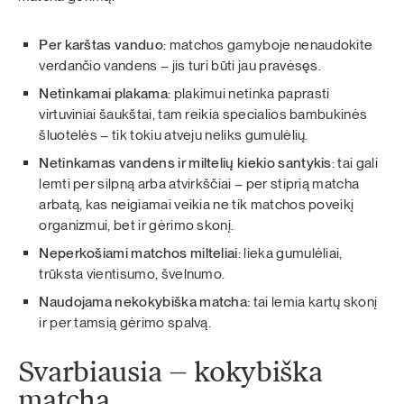
Per karštas vanduo
: matchos gamyboje nenaudokite
verdančio vandens – jis turi būti jau pravėsęs.
Netinkamai plakama
: plakimui netinka paprasti
virtuviniai šaukštai, tam reikia specialios bambukinės
šluotelės – tik tokiu atveju neliks gumulėlių.
Netinkamas vandens ir miltelių kiekio santykis
: tai gali
lemti per silpną arba atvirkščiai – per stiprią matcha
arbatą, kas neigiamai veikia ne tik matchos poveikį
organizmui, bet ir gėrimo skonį.
Neperkošiami matchos milteliai
: lieka gumulėliai,
trūksta vientisumo, švelnumo.
Naudojama nekokybiška matcha:
tai lemia kartų skonį
ir per tamsią gėrimo spalvą.
Svarbiausia – kokybiška
matcha