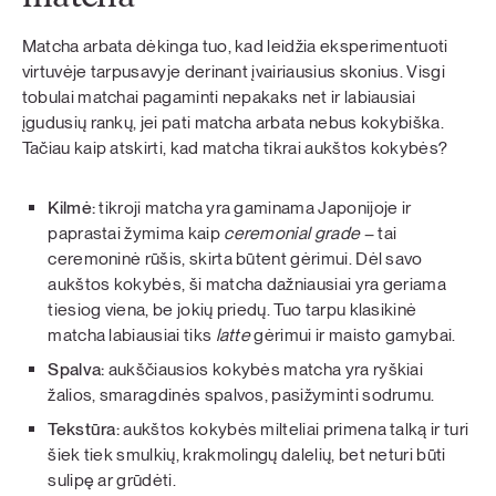
Matcha arbata dėkinga tuo, kad leidžia eksperimentuoti
virtuvėje tarpusavyje derinant įvairiausius skonius. Visgi
tobulai matchai pagaminti nepakaks net ir labiausiai
įgudusių rankų, jei pati matcha arbata nebus kokybiška.
Tačiau kaip atskirti, kad matcha tikrai aukštos kokybės?
Kilmė:
tikroji matcha yra gaminama Japonijoje ir
paprastai žymima kaip
ceremonial grade
– tai
ceremoninė rūšis, skirta būtent gėrimui. Dėl savo
aukštos kokybės, ši matcha dažniausiai yra geriama
tiesiog viena, be jokių priedų. Tuo tarpu klasikinė
matcha labiausiai tiks
latte
gėrimui ir maisto gamybai.
Spalva:
aukščiausios kokybės matcha yra ryškiai
žalios, smaragdinės spalvos, pasižyminti sodrumu.
Tekstūra:
aukštos kokybės milteliai primena talką ir turi
šiek tiek smulkių, krakmolingų dalelių, bet neturi būti
sulipę ar grūdėti.