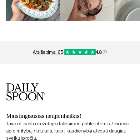
atsiliepimai 65
·
4.8
Maistingiausias naujienlaiškis!
Tavo el. pašto dėžutėje dalinsimės patikrintomis žiniomis
apie mitybą ir triukais, kaip į kasdienybę atvesti daugiau
sveikų įpročių.