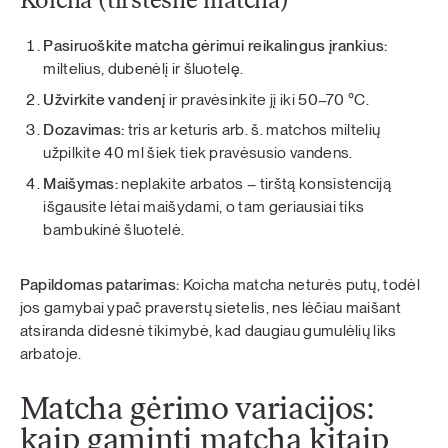
Koicha (tirštesnė matcha)
Pasiruoškite matcha gėrimui reikalingus įrankius:
miltelius, dubenėlį ir šluotelę.
Užvirkite vandenį
ir pravėsinkite jį iki 50–70 °C.
Dozavimas:
tris ar keturis arb. š. matchos miltelių
užpilkite 40 ml šiek tiek pravėsusio vandens.
Maišymas:
neplakite arbatos – tirštą konsistenciją
išgausite lėtai maišydami, o tam geriausiai tiks
bambukinė šluotelė.
Papildomas patarimas:
Koicha matcha neturės putų, todėl
jos gamybai ypač praverstų sietelis, nes lėčiau maišant
atsiranda didesnė tikimybė, kad daugiau gumulėlių liks
arbatoje.
Matcha gėrimo variacijos:
kaip gaminti matcha kitaip