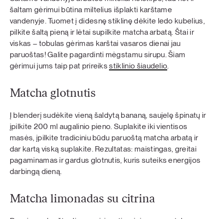
šaltam gėrimui būtina miltelius išplakti karštame
vandenyje. Tuomet į didesnę stiklinę dėkite ledo kubelius,
pilkite šaltą pieną ir lėtai supilkite matcha arbatą. Štai ir
viskas – tobulas gėrimas karštai vasaros dienai jau
paruoštas! Galite pagardinti mėgstamu sirupu. Šiam
gėrimui jums taip pat prireiks
stiklinio šiaudelio
.
Matcha glotnutis
Į blenderį sudėkite vieną šaldytą bananą, saujelę špinatų ir
įpilkite 200 ml augalinio pieno. Suplakite iki vientisos
masės, įpilkite tradiciniu būdu paruoštą matcha arbatą ir
dar kartą viską suplakite. Rezultatas: maistingas, greitai
pagaminamas ir gardus glotnutis, kuris suteiks energijos
darbingą dieną.
Matcha limonadas su citrina