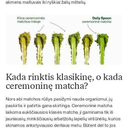
akmens maltuvais iki ryškiai žalių miltelių.
Kada rinktis klasikinę, o kada
ceremoninę matcha?
Nors abi matchos rūšys pasižymi nauda organizmui, jų
paskirtis ir patirtis gana skirtinga. Ceremoninė matcha
laikoma aukščiausios klasės matcha, ji gaminama tik iš
jauniausių, minkščiausių arbatžolių lapelių viršūnėlių, kurios
skinamos ankstyviausio derliaus metu. Būtent dėl to jos