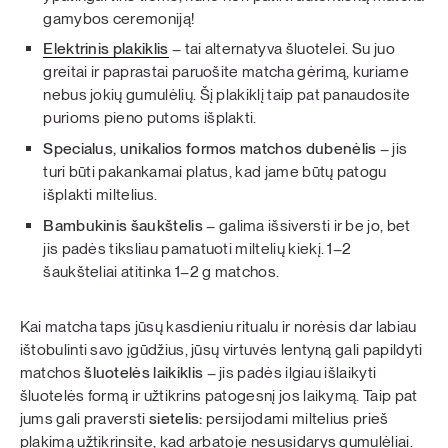
gamybos ceremoniją!
Elektrinis plakiklis
– tai alternatyva šluotelei. Su juo
greitai ir paprastai paruošite matcha gėrimą, kuriame
nebus jokių gumulėlių. Šį plakiklį taip pat panaudosite
purioms pieno putoms išplakti.
Specialus, unikalios formos matchos dubenėlis
– jis
turi būti
pakankamai platus, kad jame būtų patogu
išplakti miltelius.
Bambukinis šaukštelis
–
galima išsiversti ir be jo, bet
jis padės tiksliau pamatuoti miltelių kiekį. 1–2
šaukšteliai atitinka 1–2 g matchos.
Kai matcha taps jūsų kasdieniu ritualu ir norėsis dar labiau
ištobulinti savo įgūdžius, jūsų virtuvės lentyną gali papildyti
matchos
šluotelės laikiklis
– jis padės ilgiau išlaikyti
šluotelės formą ir užtikrins patogesnį jos laikymą. Taip pat
jums gali praversti
sietelis:
persijodami miltelius prieš
plakimą užtikrinsite, kad arbatoje nesusidarys gumulėliai.