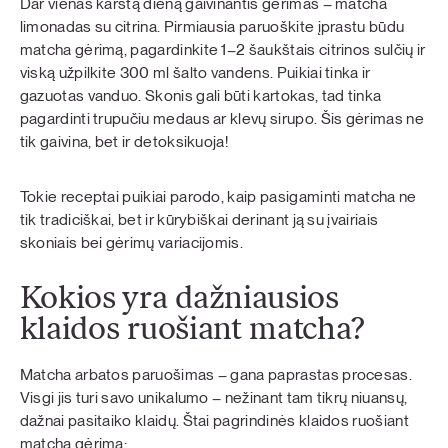
Dar vienas karštą dieną gaivinantis gėrimas – matcha
limonadas su citrina. Pirmiausia paruoškite įprastu būdu
matcha gėrimą, pagardinkite 1–2 šaukštais citrinos sulčių ir
viską užpilkite 300 ml šalto vandens. Puikiai tinka ir
gazuotas vanduo. Skonis gali būti kartokas, tad tinka
pagardinti trupučiu medaus ar klevų sirupo. Šis gėrimas ne
tik gaivina, bet ir detoksikuoja!
Tokie receptai puikiai parodo, kaip pasigaminti matcha ne
tik tradiciškai, bet ir kūrybiškai derinant ją su įvairiais
skoniais bei gėrimų variacijomis.
Kokios yra dažniausios
klaidos ruošiant matcha?
Matcha arbatos paruošimas – gana paprastas procesas.
Visgi jis turi savo unikalumo – nežinant tam tikrų niuansų,
dažnai pasitaiko klaidų. Štai pagrindinės klaidos ruošiant
matcha gėrimą: