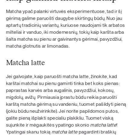
Matcha ypač palanki virtuvės eksperimentuose, tad ir šį
gėrimą galime paruošti daugybe skirtingų būdų. Nuo jau
aptartų tradicinių variantų, kuriuose naudojami tik arbatos
milteliai ir vanduo, iki modernesnių, tokių kaip karšta arba
šalta matcha su pienu ar gaivinantys gėrimai, pavyzdžiui,
matcha glotnutis ar limonadas.
Matcha latte
Jei galvojate, kaip paruošti matcha latte, žinokite, kad
karštai matchai su pienu gaminti tinka bet koks pienas:
paprastas karvės arba augalinis, pavyzdžiui, kokosų,
migdolų, avižų. Pirmiausia įprastu būdu reikia paruošti
karštą matcha gėrimą su vandeniu, tuomet pašildyti pieną
(jokiu būdu neužvirinkite). Jei norite papildomos putos,
galite pieną išplakti specialiu plakikliu. Tuomet viską
sujunkite ir mėgaukitės ypatingo skonio
matcha latte
!
Ypatingai skanu tokią
matcha latte
pagardinti braškių