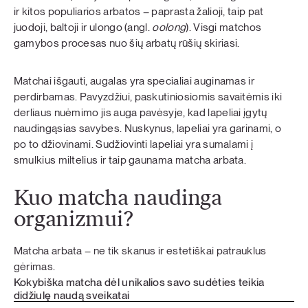
ir kitos populiarios arbatos – paprasta žalioji, taip pat
juodoji, baltoji ir ulongo (angl.
oolong
). Visgi matchos
gamybos procesas nuo šių arbatų rūšių skiriasi.
Matchai išgauti, augalas yra specialiai auginamas ir
perdirbamas. Pavyzdžiui, paskutiniosiomis savaitėmis iki
derliaus nuėmimo jis auga pavėsyje, kad lapeliai įgytų
naudingąsias savybes. Nuskynus, lapeliai yra garinami, o
po to džiovinami. Sudžiovinti lapeliai yra sumalami į
smulkius miltelius ir taip gaunama matcha arbata.
Kuo matcha naudinga
organizmui?
Matcha arbata – ne tik skanus ir estetiškai patrauklus
gėrimas.
Kokybiška matcha dėl unikalios savo sudėties teikia
didžiulę naudą sveikatai