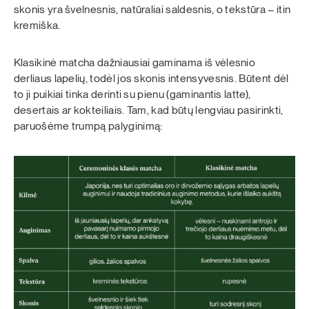
skonis yra švelnesnis, natūraliai saldesnis, o tekstūra – itin
kremiška.
Klasikinė matcha dažniausiai gaminama iš vėlesnio
derliaus lapelių, todėl jos skonis intensyvesnis. Būtent dėl
to ji puikiai tinka derinti su pienu (gaminantis latte),
desertais ar kokteiliais. Tam, kad būtų lengviau pasirinkti,
paruošėme trumpą palyginimą: