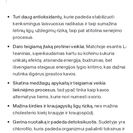
:
Turi daug antioksidantų
, kurie padeda stabilizuoti
kenksmingus laisvuosius radikalus ir taip sumažina
lėtinių ligų, uždegimų riziką, taip pat atitolina senėjimo
procesus.
Daro teigiamą įtaką protinei veiklai.
Matchoje esantis
L-
teaninas, sąveikaudamas kartu su kofeinu sukuria
unikalų efektą: atsiranda energija, budrumas, bet
išvengiama staigaus energijos lygio kritimo, kas dažnai
nutinka išgėrus įprastos kavos.
Skatina medžiagų apykaitą ir teigiamai veikia
lieknėjimo procesus
, tad ypač tinka kaip kavos
alternatyva tiems, kurie nori numesti svorio.
Mažina širdies ir kraujagyslių ligų riziką
, nes mažina
cholesterio kiekį kraujyje ir kraujospūdį.
Gerina nuotaiką ir padeda detoksikuotis.
Sudėtyje yra
chlorofilo, kuris padeda organizmui pašalinti toksinus ir