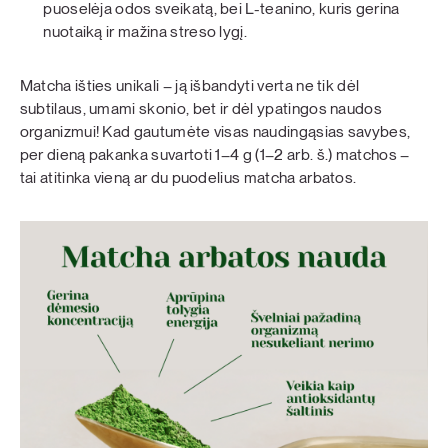
puoselėja odos sveikatą, bei L-teanino, kuris gerina
nuotaiką ir mažina streso lygį.
Matcha išties unikali – ją išbandyti verta ne tik dėl
subtilaus, umami skonio, bet ir dėl ypatingos naudos
organizmui! Kad gautumėte visas naudingąsias savybes,
per dieną pakanka suvartoti 1–4 g (1–2 arb. š.) matchos –
tai atitinka vieną ar du puodelius matcha arbatos.