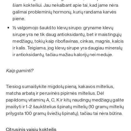
šiam kokteiliui. Jau nekalbant apie tai, kad jame nėra
galimai probleminių hormonų, kurių randama karvės
piene.
½ valgomojo šaukšto klevų sirupo: gryname klevų
sirupe yra ne tik daug antioksidantų, bet ir maistingųjų
medžiagų, tokių kaip riboflavinas, cinkas, magnis, kalcis
ir kalis. Teigiama, jog klevų sirupe yra daugiau mineralų
ir antioksidantų, tačiau mažiau kalorijų nei meduje.
Kaip gaminti?
Tiesiog sumaišykite migdolų pieną, kakavos miltelius,
matcha arbatą ir peruvinės pipirnės miltelius. Dėl
papildomų vitaminų A, C, K ir kitų naudingų medžiagų galite
įmaišyti ir 1-2 šaukštelius špinatų miltelių (10 gramų miltelių
prilygsta 100 gramų šviežių špinatų), tačiau tai nėra būtina.
Citrusinis vaisių kokteilis