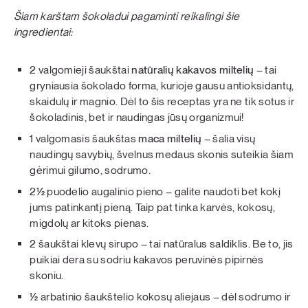
Šiam karštam šokoladui pagaminti reikalingi šie
ingredientai:
2 valgomieji šaukštai
natūralių kakavos miltelių
– tai
gryniausia šokolado forma, kurioje gausu antioksidantų,
skaidulų ir magnio. Dėl to šis receptas yra ne tik sotus ir
šokoladinis, bet ir naudingas jūsų organizmui!
1 valgomasis šaukštas
maca miltelių
– šalia visų
naudingų savybių, švelnus medaus skonis suteikia šiam
gėrimui gilumo, sodrumo.
2½ puodelio augalinio pieno – galite naudoti bet kokį
jums patinkantį pieną. Taip pat tinka karvės, kokosų,
migdolų ar kitoks pienas.
2 šaukštai klevų sirupo – tai natūralus saldiklis. Be to, jis
puikiai dera su sodriu kakavos peruvinės pipirnės
skoniu.
½ arbatinio šaukštelio kokosų aliejaus – dėl sodrumo ir