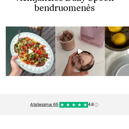
bendruomenės
atsiliepimai 65
·
4.8