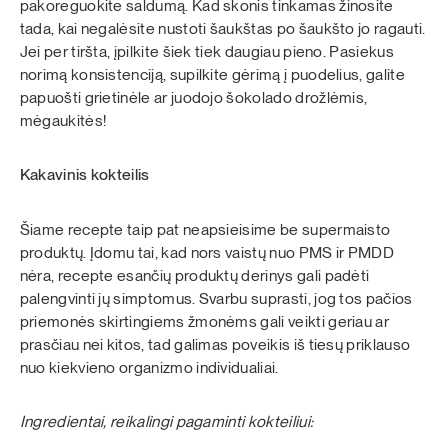
pakoreguokite saldumą. Kad skonis tinkamas žinosite
tada, kai negalėsite nustoti šaukštas po šaukšto jo ragauti.
Jei per tiršta, įpilkite šiek tiek daugiau pieno. Pasiekus
norimą konsistenciją, supilkite gėrimą į puodelius, galite
papuošti grietinėle ar juodojo šokolado drožlėmis,
mėgaukitės!
Kakavinis kokteilis
Šiame recepte taip pat neapsieisime be supermaisto
produktų. Įdomu tai, kad nors vaistų nuo PMS ir PMDD
nėra, recepte esančių produktų derinys gali padėti
palengvinti jų simptomus. Svarbu suprasti, jog tos pačios
priemonės skirtingiems žmonėms gali veikti geriau ar
prasčiau nei kitos, tad galimas poveikis iš tiesų priklauso
nuo kiekvieno organizmo individualiai.
Ingredientai, reikalingi pagaminti kokteiliui: