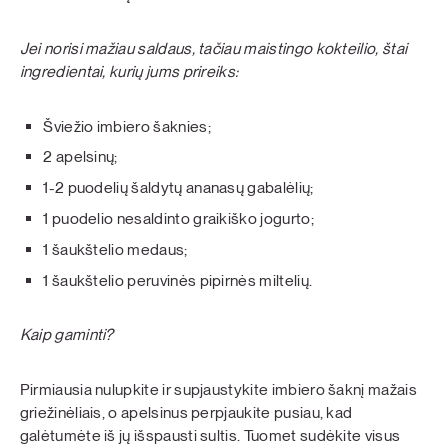
Jei norisi mažiau saldaus, tačiau maistingo kokteilio, štai
ingredientai, kurių jums prireiks:
Šviežio imbiero šaknies;
2 apelsinų;
1-2 puodelių šaldytų ananasų gabalėlių;
1 puodelio nesaldinto graikiško jogurto;
1 šaukštelio medaus;
1 šaukštelio peruvinės pipirnės miltelių.
Kaip gaminti?
Pirmiausia nulupkite ir supjaustykite imbiero šaknį mažais
griežinėliais, o apelsinus perpjaukite pusiau, kad
galėtumėte iš jų išspausti sultis. Tuomet sudėkite visus