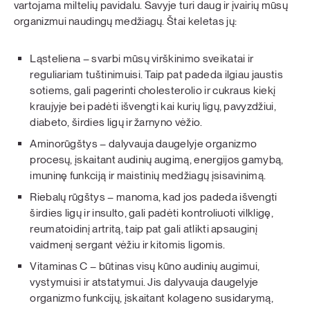
vartojama miltelių pavidalu. Savyje turi daug ir įvairių mūsų
organizmui naudingų medžiagų. Štai keletas jų:
Ląsteliena – svarbi mūsų virškinimo sveikatai ir
reguliariam tuštinimuisi. Taip pat padeda ilgiau jaustis
sotiems, gali pagerinti cholesterolio ir cukraus kiekį
kraujyje bei padėti išvengti kai kurių ligų, pavyzdžiui,
diabeto, širdies ligų ir žarnyno vėžio.
Aminorūgštys – dalyvauja daugelyje organizmo
procesų, įskaitant audinių augimą, energijos gamybą,
imuninę funkciją ir maistinių medžiagų įsisavinimą.
Riebalų rūgštys – manoma, kad jos padeda išvengti
širdies ligų ir insulto, gali padėti kontroliuoti vilkligę,
reumatoidinį artritą, taip pat gali atlikti apsauginį
vaidmenį sergant vėžiu ir kitomis ligomis.
Vitaminas C – būtinas visų kūno audinių augimui,
vystymuisi ir atstatymui. Jis dalyvauja daugelyje
organizmo funkcijų, įskaitant kolageno susidarymą,