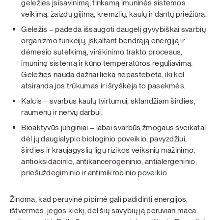
geležies įsisavinimą, tinkamą imuninės sistemos
veikimą, žaizdų gijimą, kremzlių, kaulų ir dantų priežiūrą.
Geležis – padeda išsaugoti daugelį gyvybiškai svarbių
organizmo funkcijų, įskaitant bendrąją energiją ir
dėmesio sutelkimą, virškinimo trakto procesus,
imuninę sistemą ir kūno temperatūros reguliavimą.
Geležies nauda dažnai lieka nepastebėta, iki kol
atsiranda jos trūkumas ir išryškėja to pasekmės.
Kalcis – svarbus kaulų tvirtumui, sklandžiam širdies,
raumenų ir nervų darbui.
Bioaktyvūs junginiai – labai svarbūs žmogaus sveikatai
dėl jų daugialypio biologinio poveikio, pavyzdžiui,
širdies ir kraujagyslių ligų rizikos veiksnių mažinimo,
antioksidacinio, antikancerogeninio, antialergeninio,
priešuždegiminio ir antimikrobinio poveikio.
Žinoma, kad peruvinė pipirnė gali padidinti energijos,
ištvermės, jėgos kiekį, dėl šių savybių ją peruvian maca