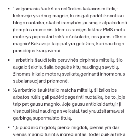
1 valgomasis šaukštas natūralios kakavos miltelių:
kakavoje yra daug magnio, kuris gali padėti kovoti su
bloga nuotaika, skatinti ramybės jausmą ir atpalaiduoti
įtemptus raumenis. Įdomus susijęs faktas: PMS metu
moterys paprastai trokšta šokolado, nes joms trūksta
magnio! Kakavoje taip pat yra geležies, kuri naudinga
prasidėjus kraujavimui.
1 arbatinis šaukštelis peruvinės pirpirnės miltelių: šio
augalo šaknis, šalia begalės kitų naudingų savybių,
žinomas ir kaip moterų sveikatą gerinanti ir hormonus
subalansuojanti priemonė.
½ arbatinio šaukštelio matcha miltelių: ši žaliosios
arbatos rūšis gali padėti pagerinti nuotaiką, be to, joje
taip pat gausu magnio. Joje gausu antioksidantų ir ji
visapusiškai naudinga sveikatai, tad yra užsitarnavusi
garbingą supermaisto titulą.
1,5 puodelio migdolų pieno: migdolų pienas yra dar
vienas magnio turintis ingredientas, todėl puikiai tinka