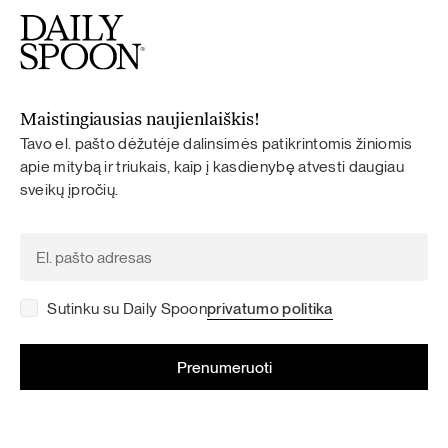
Maistingiausias naujienlaiškis!
Tavo el. pašto dėžutėje dalinsimės patikrintomis žiniomis
apie mitybą ir triukais, kaip į kasdienybę atvesti daugiau
sveikų įpročių.
Sutinku su Daily Spoon
privatumo politika