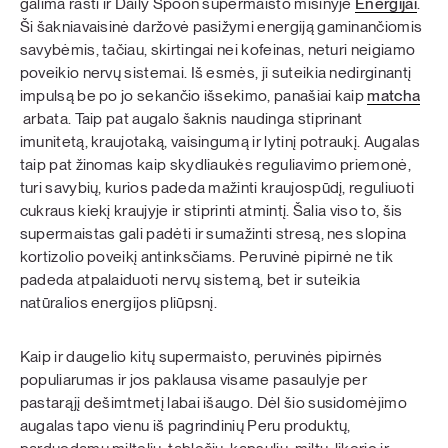
galima rasti ir Daily Spoon supermaisto mišinyje
Energijai
.
Ši šakniavaisinė daržovė pasižymi energiją gaminančiomis
savybėmis, tačiau, skirtingai nei kofeinas, neturi neigiamo
poveikio nervų sistemai. Iš esmės, ji suteikia nedirginantį
impulsą be po jo sekančio išsekimo, panašiai kaip
matcha
arbata. Taip pat augalo šaknis naudinga stiprinant
imunitetą, kraujotaką, vaisingumą ir lytinį potraukį. Augalas
taip pat žinomas kaip skydliaukės reguliavimo priemonė,
turi savybių, kurios padeda mažinti kraujospūdį, reguliuoti
cukraus kiekį kraujyje ir stiprinti atmintį. Šalia viso to, šis
supermaistas gali padėti ir sumažinti stresą, nes slopina
kortizolio poveikį antinksčiams. Peruvinė pipirnė ne tik
padeda atpalaiduoti nervų sistemą, bet ir suteikia
natūralios energijos pliūpsnį.
Kaip ir daugelio kitų supermaisto, peruvinės pipirnės
populiarumas ir jos paklausa visame pasaulyje per
pastarąjį dešimtmetį labai išaugo. Dėl šio susidomėjimo
augalas tapo vienu iš pagrindinių Peru produktų,