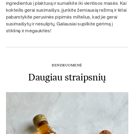
ingredientus į plaktuvą ir sumalkite iki vientisos masės. Kai
kokteilis gerai susimaišys, įjunkite žemiausią režimą ir lėtai
pabarstykite peruvinės pipirnės miltelius, kad jie gerai
susimaišytų ir nesuliptų. Galiausiai supilkite gėrimą į
stiklinę ir mėgaukitės!
BENDRUOMENĖ
Daugiau straipsnių