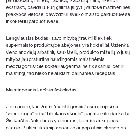
parduodamų miltelių, tablečių, kapsulių, miltų, likerio ir
ekstraktų pavidalu, kurį galima įsigyti įvairiose mažmeninės
prekybos vietose, pavyzdžiui, sveiko maisto parduotuvėse
ir kokteilių parduotuvėse.
Lengviausias būdas į savo mitybą įtraukti šiek tiek
supermaisto produktų be abejonės yra kokteiliai. Užtenka
vieno ar dviejų arbatinių šaukštelių produkto miltelių, o jūsų
mityba jau praturtina naudingomis maistinėmis
medžiagomis! Šie kokteiliai/gėrimai ne tik skanūs, bet ir
maistingi, tad nieko nelaukiant, dalinamės receptais.
Maistingesnis karštas šokoladas
Jei manote, kad žodis “maistingesnis” asocijuojasi su
“vandeningu” arba “blankaus skonio”, pagalvokite dar kartą.
Šis karštas šokoladas yra sodrus, kreminis ir kupinas
skonio. Puikiai tiks kaip desertas ar popietinis skanėstas.