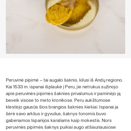
Peruvinė pipirnė – tai augalo šaknis, kilusi iš Andų regiono.
Kai 1533 m. ispanai išplaukė į Peru, jie netrukus sužinojo
apie peruvinės pipirnės šaknies privalumus ir paminėjo ją
beveik visose to meto kronikose. Peru aukštumose
klestėjo gausūs šios brangios šaknies kiekiai. Ispanai ja
šėrė savo arklius ir gyvulius, šaknys tonomis buvo
gabenamos Ispanijos karaliams kaip mokestis. Nors
peruvinės pipirnės šaknys puikiai augo atšiauriausiose