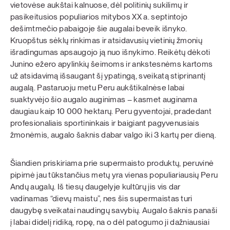
vietovėse aukštai kalnuose, dėl politinių sukilimų ir
pasikeitusios populiarios mitybos XX a. septintojo
dešimtmečio pabaigoje šie augalai beveik išnyko.
Kruopštus sėklų rinkimas ir atsidavusių vietinių žmonių
išradingumas apsaugojo ją nuo išnykimo. Reikėtų dėkoti
Junino ežero apylinkių šeimoms ir ankstesnėms kartoms
už atsidavimą išsaugant šį ypatingą, sveikatą stiprinantį
augalą. Pastaruoju metu Peru aukštikalnėse labai
suaktyvėjo šio augalo auginimas – kasmet auginama
daugiau kaip 10 000 hektarų. Peru gyventojai, pradedant
profesionaliais sportininkais ir baigiant pagyvenusiais
žmonėmis, augalo šaknis dabar valgo iki 3 kartų per dieną.
Šiandien priskiriama prie supermaisto produktų, peruvinė
pipirnė jau tūkstančius metų yra vienas populiariausių Peru
Andų augalų. Iš tiesų daugelyje kultūrų jis vis dar
vadinamas “dievų maistu”, nes šis supermaistas turi
daugybę sveikatai naudingų savybių. Augalo šaknis panaši
į labai didelį ridiką, ropę, na o dėl patogumo ji dažniausiai