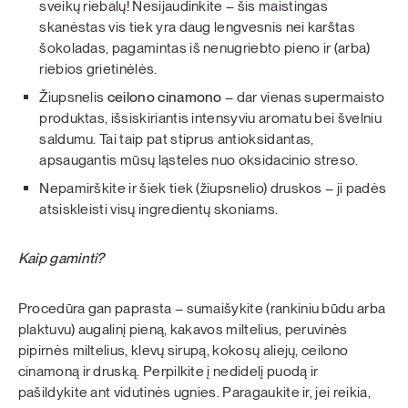
sveikų riebalų! Nesijaudinkite – šis maistingas
skanėstas vis tiek yra daug lengvesnis nei karštas
šokoladas, pagamintas iš nenugriebto pieno ir (arba)
riebios grietinėlės.
Žiupsnelis
ceilono cinamono
– dar vienas supermaisto
produktas, išsiskiriantis intensyviu aromatu bei švelniu
saldumu. Tai taip pat stiprus antioksidantas,
apsaugantis mūsų ląsteles nuo oksidacinio streso.
Nepamirškite ir šiek tiek (žiupsnelio) druskos – ji padės
atsiskleisti visų ingredientų skoniams.
Kaip gaminti?
Procedūra gan paprasta – sumaišykite (rankiniu būdu arba
plaktuvu) augalinį pieną, kakavos miltelius, peruvinės
pipirnės miltelius, klevų sirupą, kokosų aliejų, ceilono
cinamoną ir druską. Perpilkite į nedidelį puodą ir
pašildykite ant vidutinės ugnies. Paragaukite ir, jei reikia,