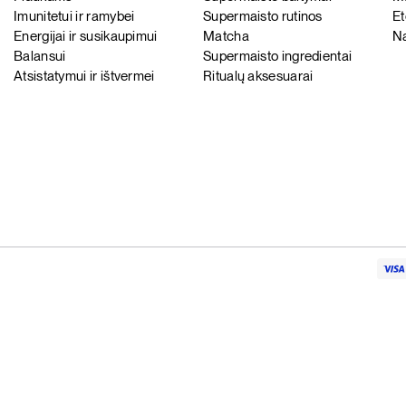
Imunitetui ir ramybei
Supermaisto rutinos
Et
Energijai ir susikaupimui
Matcha
Na
Balansui
Supermaisto ingredientai
Atsistatymui ir ištvermei
Ritualų aksesuarai