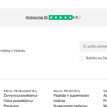
atsiliepimai 65
·
4.8
itybą ir triukais,
Sutinku su Da
PAGAL PROBLEMATIKĄ
PAGAL PRODUKTĄ
DA
Žarnyno puoselėjimui
Papildai ir supermaisto
A
Odos puoselėjimui
mišiniai
P
Plaukams
Supermaisto baltymai
Ma