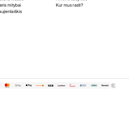
eris mitybai
Kur mus rasti?
ujienlaiškis