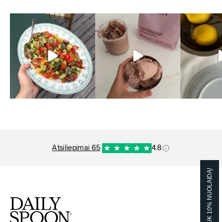
atsiliepimai 65
·
4.8
GAUK 10% NUOLAIDĄ!