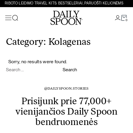
RIBOTO LEIDIMO TRAVEL KITS: BESTSELERIAI, PARUOŠTI KELIONĖMS
0
Paieška
Eiti prie turinio
Category:
Kolagenas
Sorry, no results were found.
Search for:
Search
@DAILYSPOON.STORIES
Prisijunk prie 77,000+
vienijančios Daily Spoon
bendruomenės