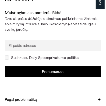
Maistingiausias naujienlaiškis!
Tavo el. pašto dėžutėje dalinsimės patikrintomis žiniomis
apie mitybą ir triukais, kaip į kasdienybę atvesti daugiau
sveikų įpročių.
Sutinku su Daily Spoon
privatumo politika
Pagal problematiką