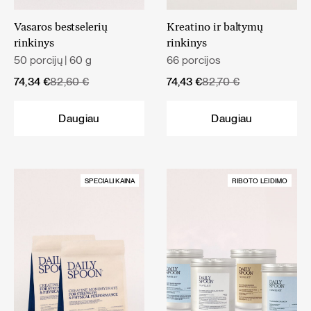
Vasaros bestselerių
Kreatino ir baltymų
rinkinys
rinkinys
50 porcijų | 60 g
66 porcijos
Original
Current
Original
Current
74,34
€
82,60
€
74,43
€
82,70
€
price
price
price
price
was:
is:
was:
is:
Daugiau
Daugiau
82,60 €.
74,34 €.
82,70 €.
74,43 €.
SPECIALI KAINA
RIBOTO LEIDIMO