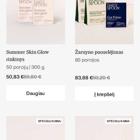
Summer Skin Glow
Žarnyno puoselėjimas
85 porcijos
rinkinys
50 porcijų | 300 g
Original
Current
50,83
€
59,80
€
Original
Current
83,88
€
93,20
€
price
price
price
price
was:
is:
was:
is:
Daugiau
Į krepšelį
59,80 €.
50,83 €.
93,20 €.
83,88 €.
SPECIALI KAINA
SPECIALI KAINA