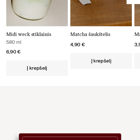
Midi weck stiklainis
Matcha šaukštelis
Ma
580 ml
4,90
€
3
6,90
€
Į krepšelį
Į krepšelį