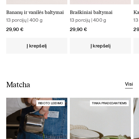
Bananų ir vanilės baltymai
Braškiniai baltymai
Ka
13 porcijų | 400 g
13 porcijų | 400 g
13
29,90
€
29,90
€
2
Į krepšelį
Į krepšelį
Visi
Matcha
RIBOTO LEIDIMO
TINKA PRADEDANTIEMS