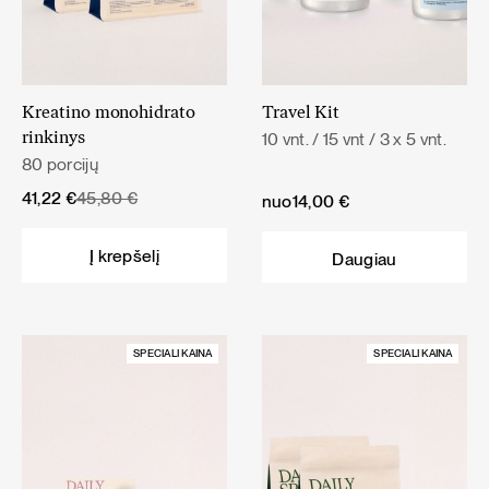
Kreatino monohidrato
Travel Kit
10 vnt. / 15 vnt / 3 x 5 vnt.
rinkinys
80 porcijų
Original
Current
41,22
€
45,80
€
nuo
14,00
€
price
price
was:
is:
Į krepšelį
Daugiau
45,80 €.
41,22 €.
SPECIALI KAINA
SPECIALI KAINA