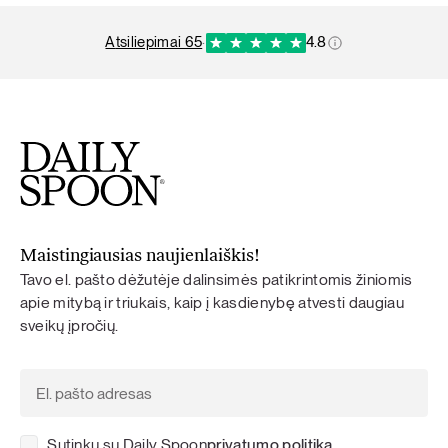
atsiliepimai 65
·
4.8
Maistingiausias naujienlaiškis!
Tavo el. pašto dėžutėje dalinsimės patikrintomis žiniomis
apie mitybą ir triukais, kaip į kasdienybę atvesti daugiau
sveikų įpročių.
Sutinku su Daily Spoon
privatumo politika