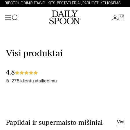
RIBOTO LEIDIMO TRAVEL KITS: BESTSELERIAI, PARUOŠTI KELIONĖMS
1
Paieška
Eiti prie turinio
Visi produktai
4.8
iš 1275 klientų atsiliepimų
Visi
Papildai ir supermaisto mišiniai