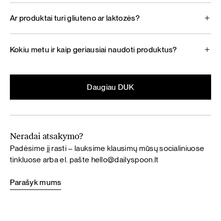
Ar produktai turi gliuteno ar laktozės?
Kokiu metu ir kaip geriausiai naudoti produktus?
Daugiau DUK
Neradai atsakymo?
Padėsime jį rasti – lauksime klausimų mūsų socialiniuose
tinkluose arba el. pašte
hello@dailyspoon.lt
Parašyk mums