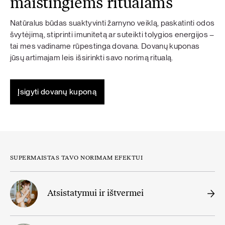
maistingiems ritualams
Natūralus būdas suaktyvinti žarnyno veiklą, paskatinti odos
švytėjimą, stiprinti imunitetą ar suteikti tolygios energijos –
tai mes vadiname rūpestinga dovana. Dovanų kuponas
jūsų artimajam leis išsirinkti savo norimą ritualą.
Įsigyti dovanų kuponą
SUPERMAISTAS TAVO NORIMAM EFEKTUI
Atsistatymui ir ištvermei