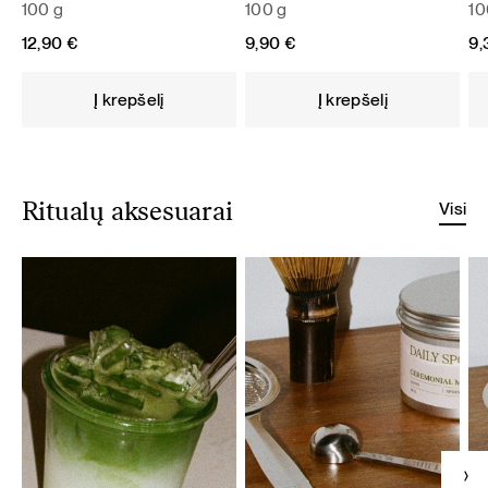
100 g
100 g
10
12,90
€
9,90
€
9
Į krepšelį
Į krepšelį
Visi
Ritualų aksesuarai