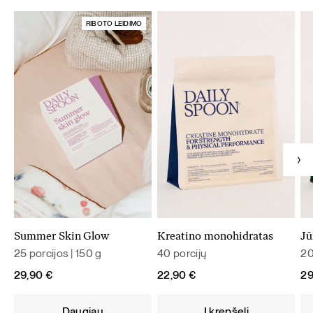
RIBOTO LEIDIMO
Summer Skin Glow
Kreatino monohidratas
Jū
25 porcijos | 150 g
40 porcijų
20
29,90
€
22,90
€
2
Daugiau
Į krepšelį