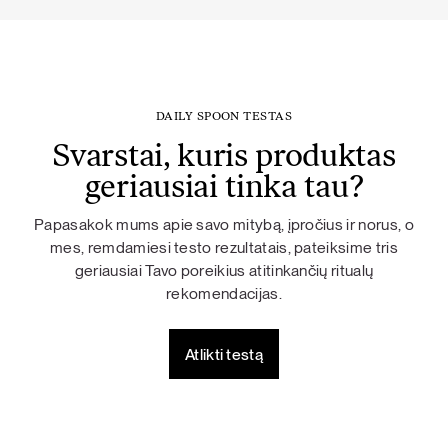
DAILY SPOON TESTAS
Svarstai, kuris produktas
geriausiai tinka tau?
Papasakok mums apie savo mitybą, įpročius ir norus, o
mes, remdamiesi testo rezultatais, pateiksime tris
geriausiai Tavo poreikius atitinkančių ritualų
rekomendacijas.
Atlikti testą