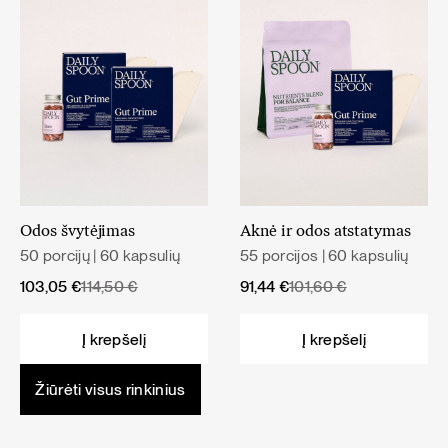
Odos švytėjimas
Aknė ir odos atstatymas
50 porcijų | 60 kapsulių
55 porcijos | 60 kapsulių
Original
Current
Original
Current
103,05
€
114,50
€
91,44
€
101,60
€
price
price
price
price
was:
is:
was:
is:
Į krepšelį
Į krepšelį
114,50 €.
103,05 €.
101,60 €.
91,44 €.
Žiūrėti visus rinkinius