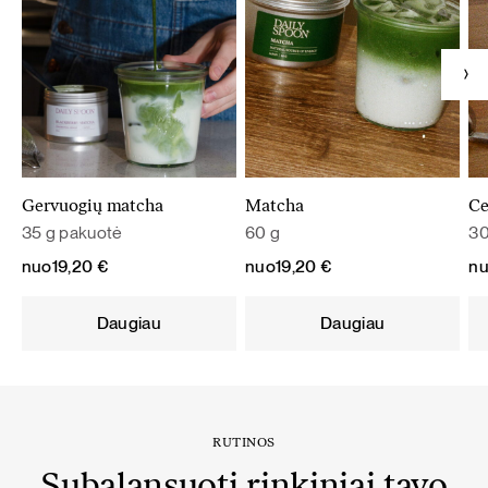
Gervuogių matcha
Matcha
Ce
35 g pakuotė
60 g
30
nuo
19,20
€
nuo
19,20
€
n
Daugiau
Daugiau
RUTINOS