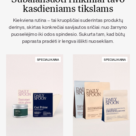
Subalansuoti rinkiniai tavo
kasdieniams tikslams
Kiekviena rutina – tai kruopščiai suderintas produktų
derinys, skirtas konkrečiai savijautos sričiai: nuo žarnyno
puoselėjimo iki odos spindesio. Sukurta tam, kad būtų
paprasta pradėti ir lengva išlikti nuosekliam.
SPECIALI KAINA
SPECIALI KAINA