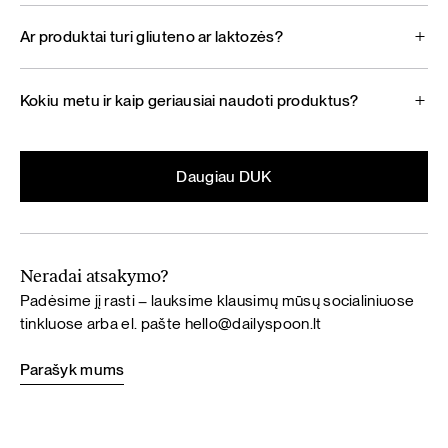
Ar produktai turi gliuteno ar laktozės?
Kokiu metu ir kaip geriausiai naudoti produktus?
Daugiau DUK
Neradai atsakymo?
Padėsime jį rasti – lauksime klausimų mūsų socialiniuose
tinkluose arba el. pašte
hello@dailyspoon.lt
Parašyk mums