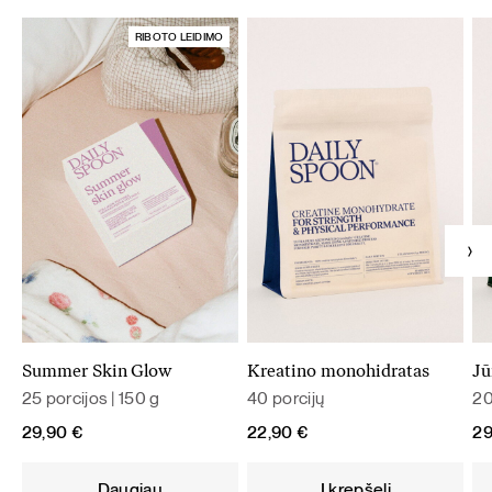
RIBOTO LEIDIMO
Summer Skin Glow
Kreatino monohidratas
Jū
25 porcijos | 150 g
40 porcijų
20
29,90
€
22,90
€
2
Daugiau
Į krepšelį