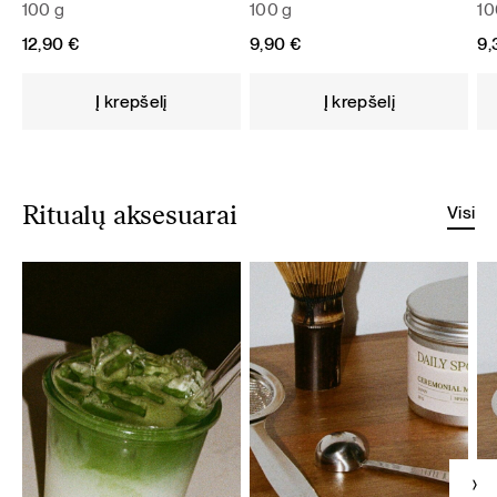
100 g
100 g
10
12,90
€
9,90
€
9
Į krepšelį
Į krepšelį
Visi
Ritualų aksesuarai