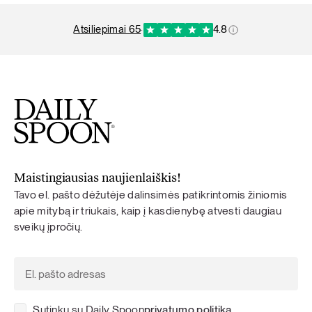
atsiliepimai 65
·
4.8
Maistingiausias naujienlaiškis!
Tavo el. pašto dėžutėje dalinsimės patikrintomis žiniomis
apie mitybą ir triukais, kaip į kasdienybę atvesti daugiau
sveikų įpročių.
Sutinku su Daily Spoon
privatumo politika