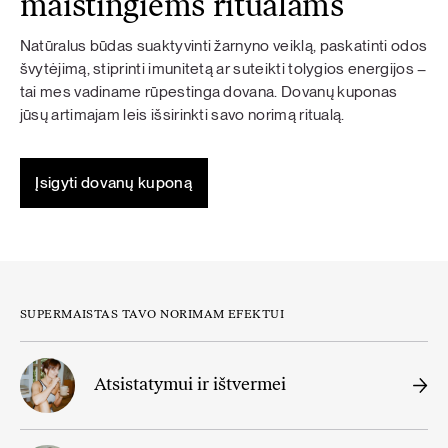
maistingiems ritualams
Natūralus būdas suaktyvinti žarnyno veiklą, paskatinti odos
švytėjimą, stiprinti imunitetą ar suteikti tolygios energijos –
tai mes vadiname rūpestinga dovana. Dovanų kuponas
jūsų artimajam leis išsirinkti savo norimą ritualą.
Įsigyti dovanų kuponą
SUPERMAISTAS TAVO NORIMAM EFEKTUI
Atsistatymui ir ištvermei