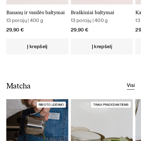
Bananų ir vanilės baltymai
Braškiniai baltymai
Ka
13 porcijų | 400 g
13 porcijų | 400 g
13
29,90
€
29,90
€
2
Į krepšelį
Į krepšelį
Visi
Matcha
RIBOTO LEIDIMO
TINKA PRADEDANTIEMS