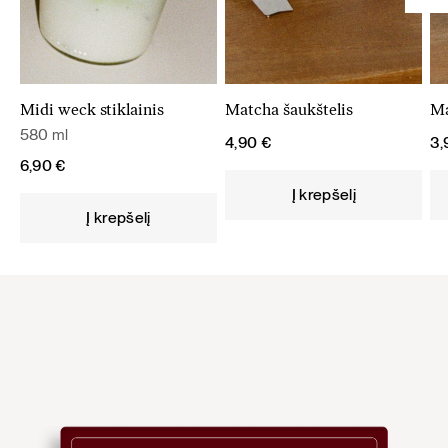
Midi weck stiklainis
Matcha šaukštelis
Ma
580 ml
4,90
€
3
6,90
€
Į krepšelį
Į krepšelį