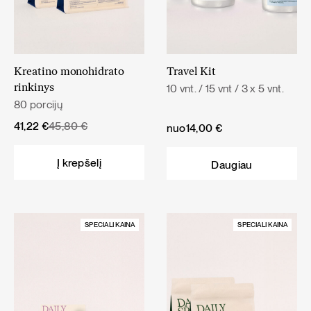
Kreatino monohidrato
Travel Kit
10 vnt. / 15 vnt / 3 x 5 vnt.
rinkinys
80 porcijų
Original
Current
41,22
€
45,80
€
nuo
14,00
€
price
price
was:
is:
Į krepšelį
Daugiau
45,80 €.
41,22 €.
SPECIALI KAINA
SPECIALI KAINA