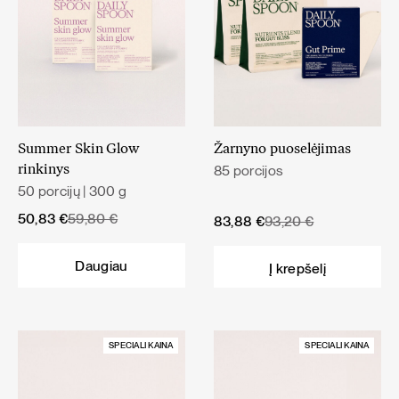
Summer Skin Glow
Žarnyno puoselėjimas
85 porcijos
rinkinys
50 porcijų | 300 g
Original
Current
50,83
€
59,80
€
Original
Current
83,88
€
93,20
€
price
price
price
price
was:
is:
was:
is:
Daugiau
Į krepšelį
59,80 €.
50,83 €.
93,20 €.
83,88 €.
SPECIALI KAINA
SPECIALI KAINA