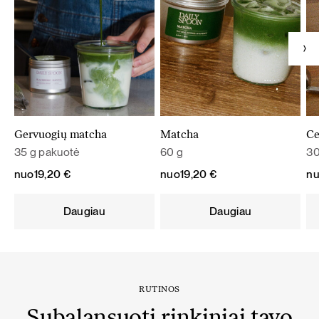
Gervuogių matcha
Matcha
Ce
35 g pakuotė
60 g
30
nuo
19,20
€
nuo
19,20
€
n
Daugiau
Daugiau
RUTINOS