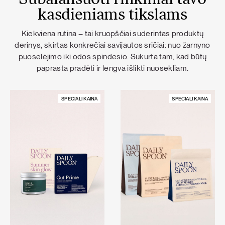
Subalansuoti rinkiniai tavo
kasdieniams tikslams
Kiekviena rutina – tai kruopščiai suderintas produktų
derinys, skirtas konkrečiai savijautos sričiai: nuo žarnyno
puoselėjimo iki odos spindesio. Sukurta tam, kad būtų
paprasta pradėti ir lengva išlikti nuosekliam.
SPECIALI KAINA
SPECIALI KAINA