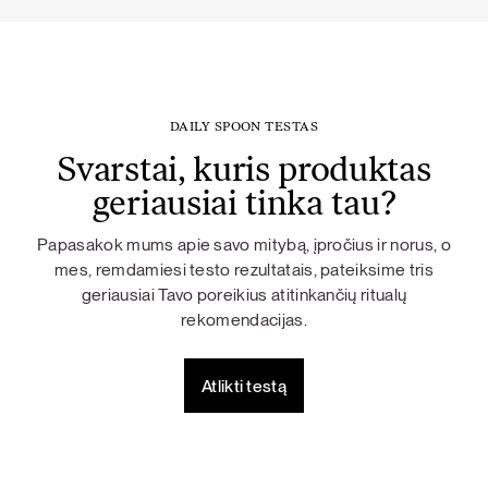
DAILY SPOON TESTAS
Svarstai, kuris produktas
geriausiai tinka tau?
Papasakok mums apie savo mitybą, įpročius ir norus, o
mes, remdamiesi testo rezultatais, pateiksime tris
geriausiai Tavo poreikius atitinkančių ritualų
rekomendacijas.
Atlikti testą