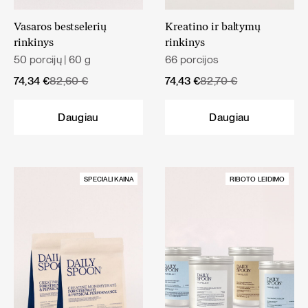
Vasaros bestselerių
Kreatino ir baltymų
rinkinys
rinkinys
50 porcijų | 60 g
66 porcijos
Original
Current
Original
Current
74,34
€
82,60
€
74,43
€
82,70
€
price
price
price
price
was:
is:
was:
is:
Daugiau
Daugiau
82,60 €.
74,34 €.
82,70 €.
74,43 €.
SPECIALI KAINA
RIBOTO LEIDIMO