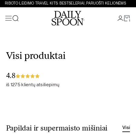
RIBOTO LEIDIMO TRAVEL KITS: BESTSELERIAI, PARUOŠTI KELIONĖMS
1
Paieška
Eiti prie turinio
Visi produktai
4.8
iš 1275 klientų atsiliepimų
Visi
Papildai ir supermaisto mišiniai