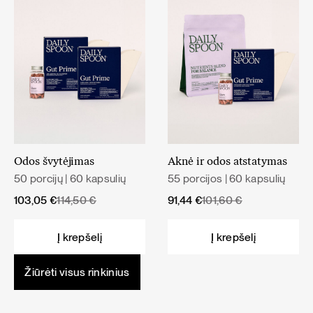
Odos švytėjimas
Aknė ir odos atstatymas
50 porcijų | 60 kapsulių
55 porcijos | 60 kapsulių
Original
Current
Original
Current
103,05
€
114,50
€
91,44
€
101,60
€
price
price
price
price
was:
is:
was:
is:
Į krepšelį
Į krepšelį
114,50 €.
103,05 €.
101,60 €.
91,44 €.
Žiūrėti visus rinkinius