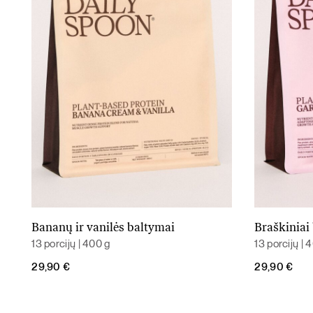
Bananų ir vanilės baltymai
Braškiniai
Į krepšelį
13 porcijų | 400 g
13 porcijų | 
29,90
€
29,90
€