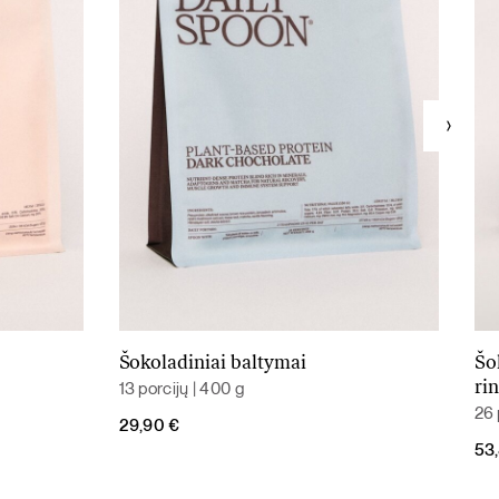
Šokoladiniai baltymai
Šo
Į krepšelį
13 porcijų | 400 g
ri
26 
29,90
€
Ori
Cur
53
pri
pri
was
is: