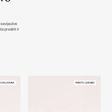
 savijautos
a pradėti ir
ECIALI KAINA
RIBOTO LEIDIMO