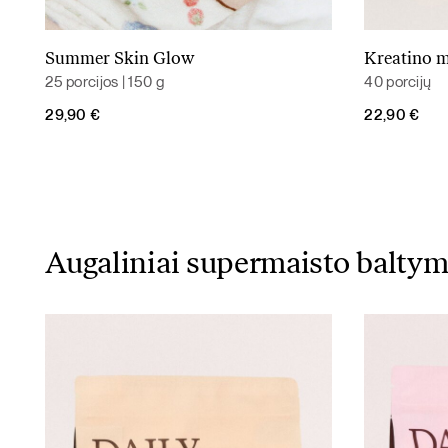
Summer Skin Glow
Kreatino 
Daugiau
25 porcijos | 150 g
40 porcijų
29,90
€
22,90
€
Augaliniai supermaisto baltym