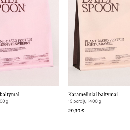
 baltymai
Karameliniai baltymai
Į krepšelį
Į krepšelį
400 g
13 porcijų | 400 g
29,90
€