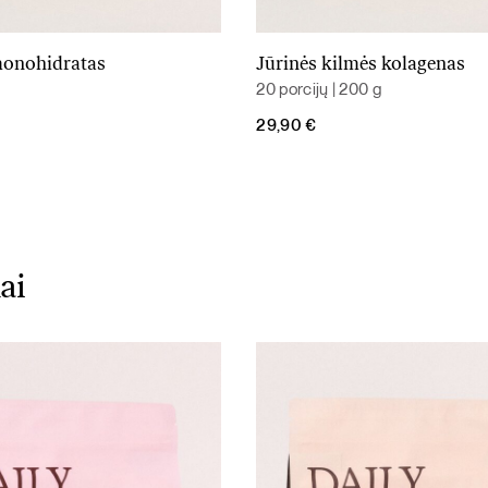
monohidratas
Jūrinės kilmės kolagenas
Į krepšelį
Į krepšelį
20 porcijų | 200 g
29,90
€
ai