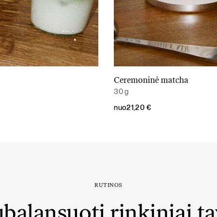
Ceremoninė matcha
Daugiau
Daugiau
30 g
nuo
21,20
€
RUTINOS
balansuoti rinkiniai t