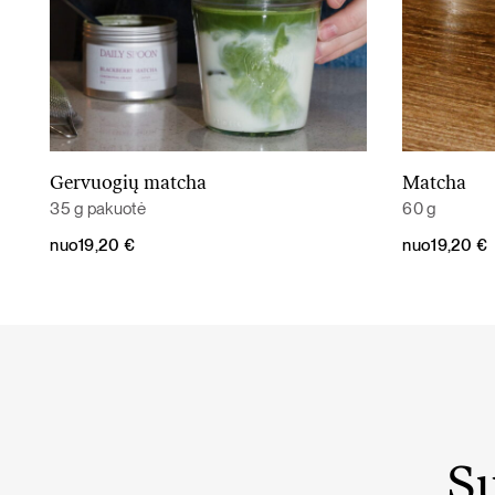
Gervuogių matcha
Matcha
Daugiau
35 g pakuotė
60 g
nuo
19,20
€
nuo
19,20
€
Su