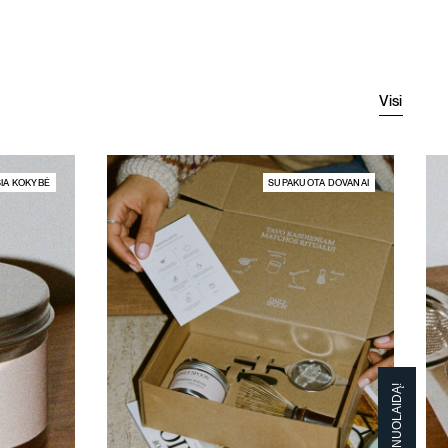
59,
53,
Visi
IA KOKYBĖ
SUPAKUOTA DOVANAI