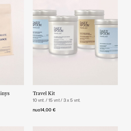
inys
Travel Kit
Daugiau
10 vnt. / 15 vnt / 3 x 5 vnt.
nuo
14,00
€