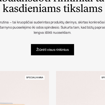
kasdieniams tikslams
rutina – tai kruopščiai suderintas produktų derinys, skirtas konkrečiai
o žarnyno puoselėjimo iki odos spindesio. Sukurta tam, kad būtų paprast
lengva išlikti nuosekliam.
Žiūrėti visus rinkinius
SPECIALI KAINA
SP