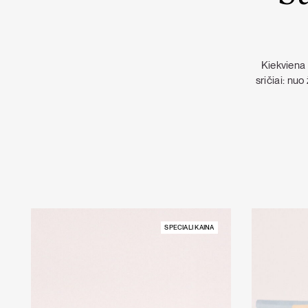
Kiekviena 
sričiai: nu
SPECIALI KAINA