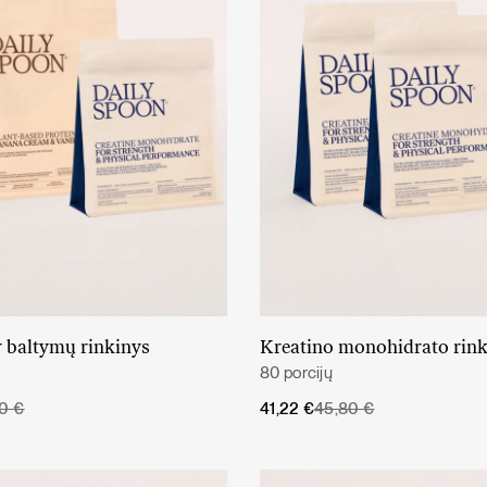
r baltymų rinkinys
Kreatino monohidrato rink
Daugiau
Į krepšelį
80 porcijų
Original
Current
70
€
41,22
€
45,80
€
price
price
was:
is:
45,80 €.
41,22 €.