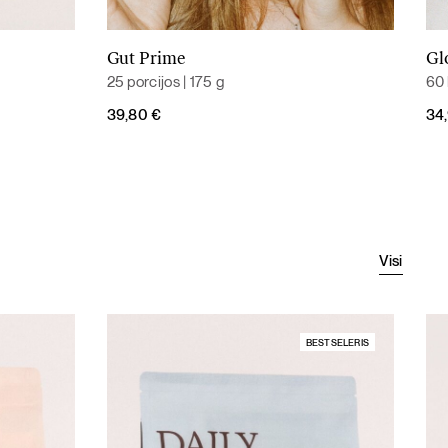
Gut Prime
Gl
Į krepšelį
25 porcijos | 175 g
60 
39,80
€
34
Visi
BESTSELERIS