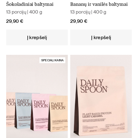
Šokoladiniai baltymai
Bananų ir vanilės baltymai
13 porcijų | 400 g
13 porcijų | 400 g
29,90
€
29,90
€
Į krepšelį
Į krepšelį
SPECIALI KAINA