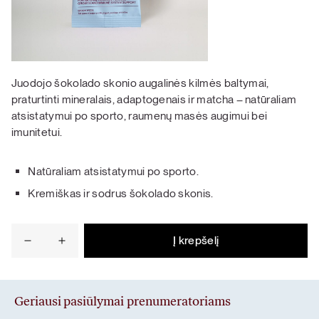
Juodojo šokolado skonio augalinės kilmės baltymai,
praturtinti mineralais, adaptogenais ir matcha – natūraliam
atsistatymui po sporto, raumenų masės augimui bei
imunitetui.
Natūraliam atsistatymui po sporto.
Kremiškas ir sodrus šokolado skonis.
Į krepšelį
produkto
kiekis:
Šokoladinių
baltymų
Geriausi pasiūlymai prenumeratoriams
mėginukas