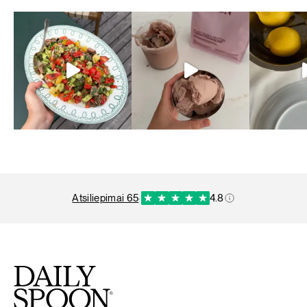
atsiliepimai 65
·
4.8