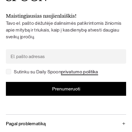
Maistingiausias naujienlaiškis!
Tavo el. pašto dėžutėje dalinsimės patikrintomis žiniomis
apie mitybą ir triukais, kaip į kasdienybę atvesti daugiau
sveikų įpročių.
Sutinku su Daily Spoon
privatumo politika
Pagal problematiką