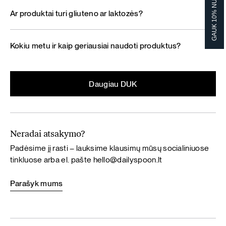
GAUK 10% NUOLAIDĄ!
Ar produktai turi gliuteno ar laktozės?
Kokiu metu ir kaip geriausiai naudoti produktus?
Daugiau DUK
Neradai atsakymo?
Padėsime jį rasti – lauksime klausimų mūsų socialiniuose
tinkluose arba el. pašte
hello@dailyspoon.lt
Parašyk mums