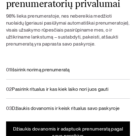
prenumeratorių privalumai
98% lieka prenumeratoje, nes nebereikia medžioti
nuolaidų (geriausi pasiūlymai automatiškai prenumeratoje),
visais užsakymo rūpesčiais pasirūpiname mes, o ir
užtikriname lankstumą – sustabdyti, pakeisti, atšaukti
prenumeratą yra paprasta savo paskyroje.
01
Išsirink norimą prenumeratą
02
Pasirink ritualus ir kas kiek laiko nori juos gauti
03
Džiaukis dovanomis ir keisk ritualus savo paskyroje
Džiaukis dovanomis ir adaptuok prenumeratą pagal
savo poreikius