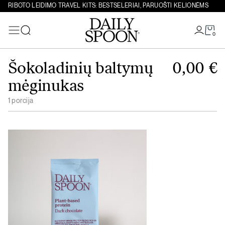
RIBOTO LEIDIMO TRAVEL KITS: BESTSELERIAI, PARUOŠTI KELIONĖMS
0
Paieška
Eiti prie turinio
Šokoladinių baltymų
0,00
€
mėginukas
1 porcija