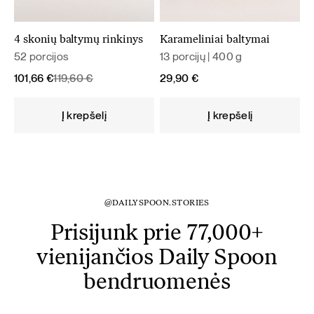
4 skonių baltymų rinkinys
Karameliniai baltymai
52 porcijos
13 porcijų | 400 g
Original
Current
101,66
€
119,60
€
29,90
€
price
price
was:
is:
Į krepšelį
Į krepšelį
119,60 €.
101,66 €.
@DAILYSPOON.STORIES
Prisijunk prie 77,000+
vienijančios Daily Spoon
bendruomenės