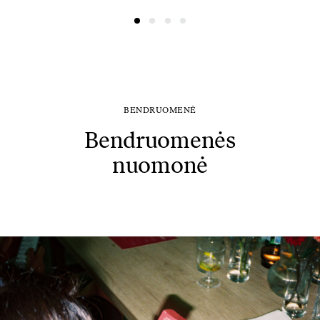
@ausreee
@dovydasvaisovas
BENDRUOMENĖ
Bendruomenės
nuomonė