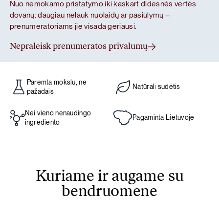
Nuo nemokamo pristatymo iki kaskart didesnės vertės
dovanų: daugiau nelauk nuolaidų ar pasiūlymų –
prenumeratoriams jie visada geriausi.
Nepraleisk prenumeratos privalumų
Paremta mokslu, ne
Natūrali sudėtis
pažadais
Nei vieno nenaudingo
Pagaminta Lietuvoje
ingrediento
Kuriame ir augame su
bendruomene