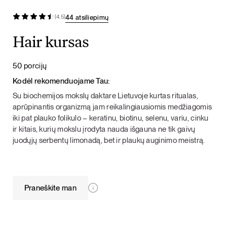
44 atsiliepimų
(4.5)
Hair kursas
50 porcijų
Kodėl rekomenduojame Tau:
Su biochemijos mokslų daktare Lietuvoje kurtas ritualas,
aprūpinantis organizmą jam reikalingiausiomis medžiagomis
iki pat plauko folikulo – keratinu, biotinu, selenu, variu, cinku
ir kitais, kurių mokslu įrodyta nauda išgauna ne tik gaivų
juodųjų serbentų limonadą, bet ir plaukų auginimo meistrą.
Praneškite man