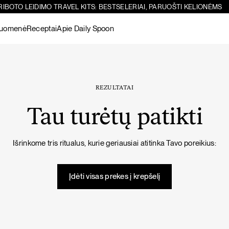
RIBOTO LEIDIMO TRAVEL KITS: BESTSELERIAI, PARUOŠTI KELIONĖMS
ruomenė
Receptai
Apie Daily Spoon
Paieška
Sicilietiškos avinžirnių salotos su feta
-10%
Žiūrėti visus
produktus
REZULTATAI
Tau turėtų patikti
Šokoladiniai
Žarnynui
Matcha
Žarnyno
Žarnynui
Išrinkome tris ritualus, kurie geriausiai atitinka Tavo poreikius:
baltymai
puoselėjimas
Žiūrėti visus
PIETŪS / VAKARIENĖ
SALOTOS
produktus
Įdėti visas prekes į krepšelį
Imunitetą stiprinanti vištienos sriuba