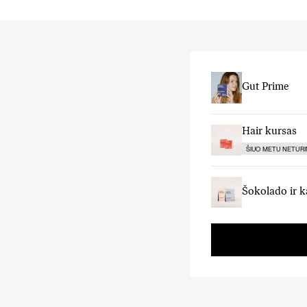
Gut Prime
Hair kursas
ŠIUO METU NETUR
Šokolado ir k