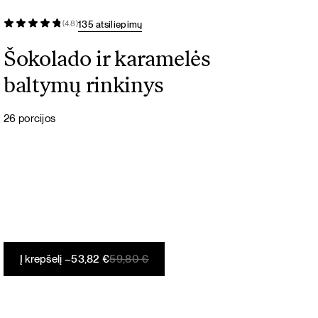
135 atsiliepimų
(4.8)
Šokolado ir karamelės
baltymų rinkinys
26 porcijos
Original
Current
Į krepšelį –
53,82
€
59,80
€
price
price
was:
is:
59,80 €.
53,82 €.