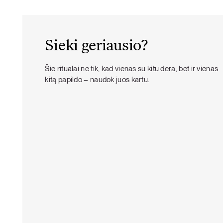
Sieki geriausio?
Šie ritualai ne tik, kad vienas su kitu dera, bet ir vienas
kitą papildo – naudok juos kartu.