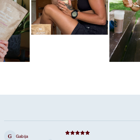
Mėgstamiausias ritualas
Karameliniai baltymai
las
Mėgstamiausi
Šokoladiniai
Gabija
G