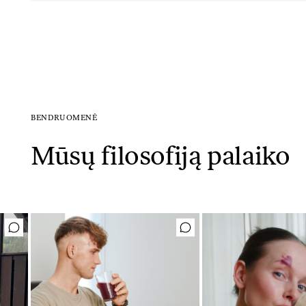
BENDRUOMENĖ
Mūsų filosofiją palaiko