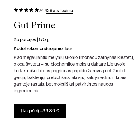
136 atsiliepimų
(4.9)
Gut Prime
25 porcijos | 175 g
Kodėl rekomenduojame Tau:
Kad mėgaujantis mėlynių skonio limonadu žarnynas klestėtų,
o oda švytėtų – su biochemijos mokslų daktare Lietuvoje
kurtas mikrobiotos pagrindas papildo žarnyną net 2 mlrd.
gerųjų bakterijų, prebiotikais, alaviju, saldymedžiu ir kitais
gamtoje rastais, bet moksliškai patvirtintos naudos
ingredientais.
Į krepšelį –
39,80
€