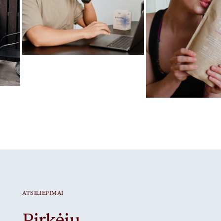
Mėgstamiausias ritualas
Gut Prime
Mėgstamiausias ritua
Braškiniai baltymai
ATSILIEPIMAI