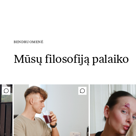
BENDRUOMENĖ
Mūsų filosofiją palaiko