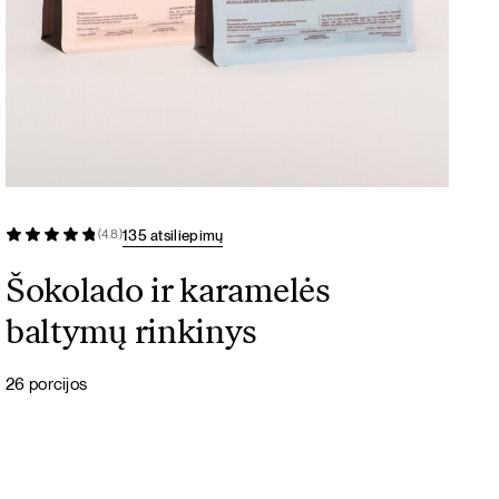
135 atsiliepimų
(4.8)
Šokolado ir karamelės
baltymų rinkinys
26 porcijos