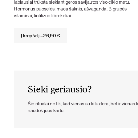
labiausiai trūksta siekiant geros savijautos viso ciklo metu.
Hormonus puoselės: maca šaknis, ašvaganda, B grupės
vitaminai, liofilizuoti brokoliai.
Į krepšelį –
26,90
€
Sieki geriausio?
Šie ritualai ne tik, kad vienas su kitu dera, bet ir vienas 
naudok juos kartu.