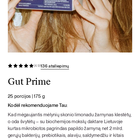
136 atsiliepimų
(4.9)
Gut Prime
25 porcijos | 175 g
Kodėl rekomenduojame Tau:
Kad mėgaujantis mėlynių skonio limonadu žarnynas klestėtų,
o oda švytėtų – su biochemijos mokslų daktare Lietuvoje
kurtas mikrobiotos pagrindas papildo žarnyną net 2 mlrd.
gerųjų bakterijų, prebiotikais, alaviju, saldymedžiu ir kitais