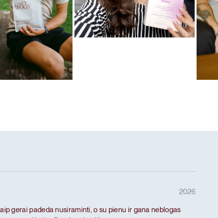
Mėgstamiausias ritualas
Hair
as ritualas
Mėg
 baltymai
De-
2026
taip gerai padeda nusiraminti, o su pienu ir gana neblogas