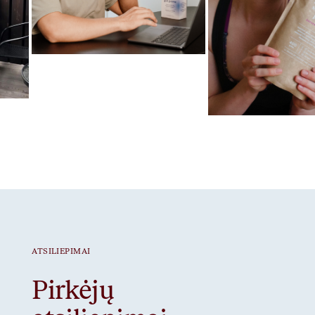
Mėgstamiausias ritualas
Gut Prime
Mėgstamiausias ritua
Braškiniai baltymai
ATSILIEPIMAI
Pirkėjų