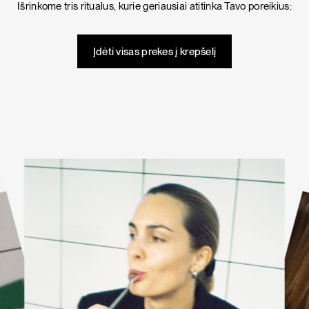
Išrinkome tris ritualus, kurie geriausiai atitinka Tavo poreikius:
KARŠTI PATIEKALAI
PIETŪS / VAKARIENĖ
Įdėti visas prekes į krepšelį