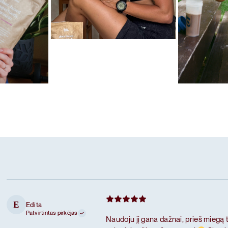
Mėgstamiausias ritualas
Karameliniai baltymai
las
Mėgstamiausi
Šokoladiniai
Edita
E
Patvirtintas pirkėjas
Naudoju jį gana dažnai, prieš miegą 