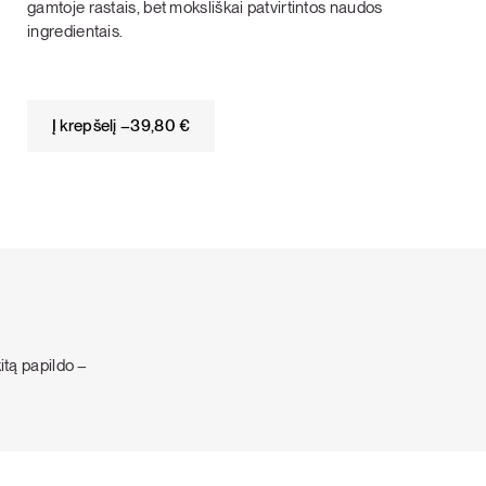
gamtoje rastais, bet moksliškai patvirtintos naudos
ingredientais.
Į krepšelį –
39,80
€
kitą papildo –