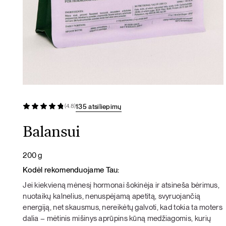
135 atsiliepimų
(4.8)
Balansui
200 g
Kodėl rekomenduojame Tau:
Jei kiekvieną mėnesį hormonai šokinėja ir atsineša bėrimus,
nuotaikų kalnelius, nenuspėjamą apetitą, svyruojančią
energiją, net skausmus, nereikėtų galvoti, kad tokia ta moters
dalia – mėtinis mišinys aprūpins kūną medžiagomis, kurių