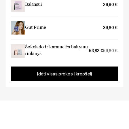
Balansui
26,90
€
Gut Prime
39,80
€
Šokolado ir karamelės baltymų
Original
Current
53,82
€
59,80
€
rinkinys
price
price
was:
is:
59,80 €.
53,82 €.
Įdėti visas prekes į krepšelį