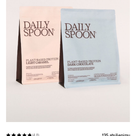
135 atsiliepimų
(4.8)