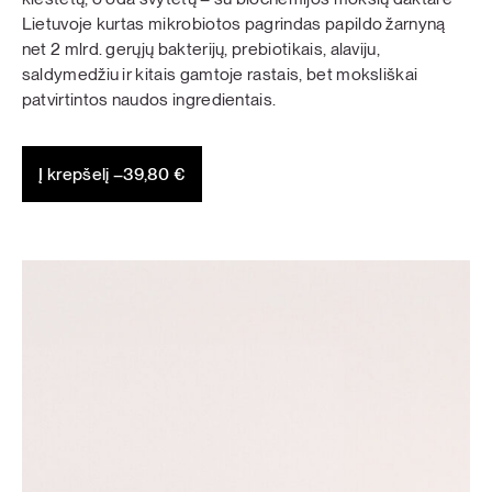
Lietuvoje kurtas mikrobiotos pagrindas papildo žarnyną
net 2 mlrd. gerųjų bakterijų, prebiotikais, alaviju,
saldymedžiu ir kitais gamtoje rastais, bet moksliškai
patvirtintos naudos ingredientais.
Į krepšelį –
39,80
€