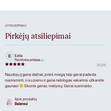
ATSILIEPIMAI
Pirkėjų atsiliepimai
Edita
E
Patvirtintas pirkėjas
2026
Naudoju jį gana dažnai, prieš miegą taip gerai padeda
nusiraminti, o su pienu ir gana neblogas vakarinis užkandis
gaunasi
Skonis geras, mėlynių. Gerai susimaišo.
Apie produktą
Balansui