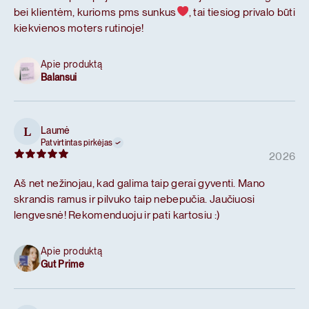
bei klientėm, kurioms pms sunkus
, tai tiesiog privalo būti
kiekvienos moters rutinoje!
Apie produktą
Balansui
Laumė
L
Patvirtintas pirkėjas
2026
Aš net nežinojau, kad galima taip gerai gyventi. Mano
skrandis ramus ir pilvuko taip nebepučia. Jaučiuosi
lengvesnė! Rekomenduoju ir pati kartosiu :)
Apie produktą
Gut Prime