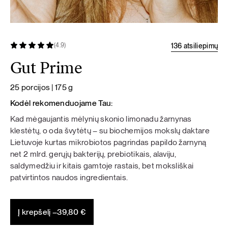
136 atsiliepimų
(4.9)
Gut Prime
25 porcijos | 175 g
Kodėl rekomenduojame Tau:
Kad mėgaujantis mėlynių skonio limonadu žarnynas
klestėtų, o oda švytėtų – su biochemijos mokslų daktare
Lietuvoje kurtas mikrobiotos pagrindas papildo žarnyną
net 2 mlrd. gerųjų bakterijų, prebiotikais, alaviju,
saldymedžiu ir kitais gamtoje rastais, bet moksliškai
patvirtintos naudos ingredientais.
Į krepšelį –
39,80
€