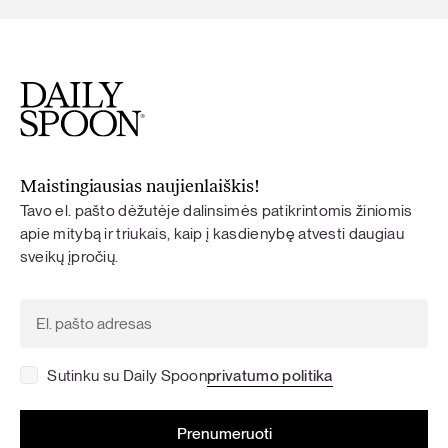
Maistingiausias naujienlaiškis!
Tavo el. pašto dėžutėje dalinsimės patikrintomis žiniomis
apie mitybą ir triukais, kaip į kasdienybę atvesti daugiau
sveikų įpročių.
Sutinku su Daily Spoon
privatumo politika