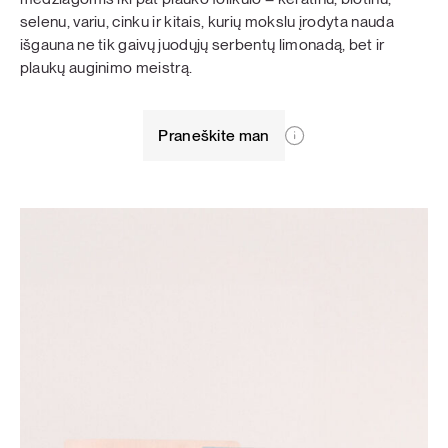
selenu, variu, cinku ir kitais, kurių mokslu įrodyta nauda
išgauna ne tik gaivų juodųjų serbentų limonadą, bet ir
plaukų auginimo meistrą.
Praneškite man