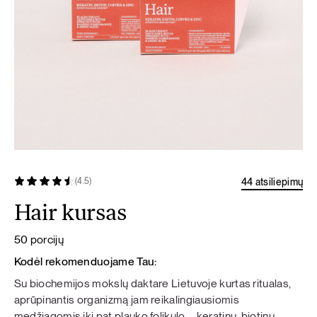
44 atsiliepimų
(4.5)
Hair kursas
50 porcijų
Kodėl rekomenduojame Tau:
Su biochemijos mokslų daktare Lietuvoje kurtas ritualas,
aprūpinantis organizmą jam reikalingiausiomis
medžiagomis iki pat plauko folikulo – keratinu, biotinu,