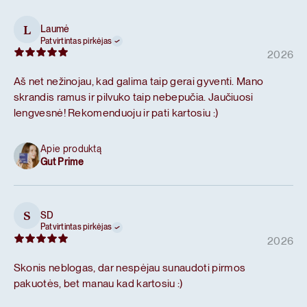
Laumė
L
Patvirtintas pirkėjas
2026
Aš net nežinojau, kad galima taip gerai gyventi. Mano
skrandis ramus ir pilvuko taip nebepučia. Jaučiuosi
lengvesnė! Rekomenduoju ir pati kartosiu :)
Apie produktą
Gut Prime
SD
S
Patvirtintas pirkėjas
2026
Skonis neblogas, dar nespėjau sunaudoti pirmos
pakuotės, bet manau kad kartosiu :)