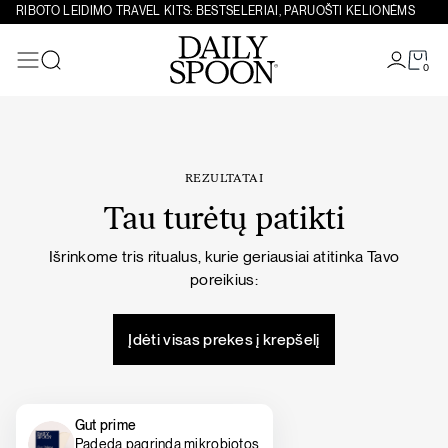
Eiti prie turinio
RIBOTO LEIDIMO TRAVEL KITS: BESTSELERIAI, PARUOŠTI KELIONĖMS
0
Paieška
REZULTATAI
Tau turėtų patikti
Išrinkome tris ritualus, kurie geriausiai atitinka Tavo
poreikius:
Įdėti visas prekes į krepšelį
Gut prime
Padeda pagrindą mikrobiotos