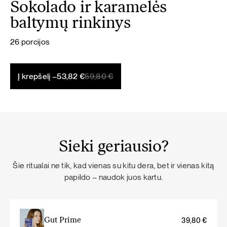
Šokolado ir karamelės
baltymų rinkinys
26 porcijos
Original
Current
Į krepšelį –
53,82
€
59,80
€
price
price
was:
is:
59,80 €.
53,82 €.
Sieki geriausio?
Šie ritualai ne tik, kad vienas su kitu dera, bet ir vienas kitą
papildo – naudok juos kartu.
Gut Prime
39,80
€