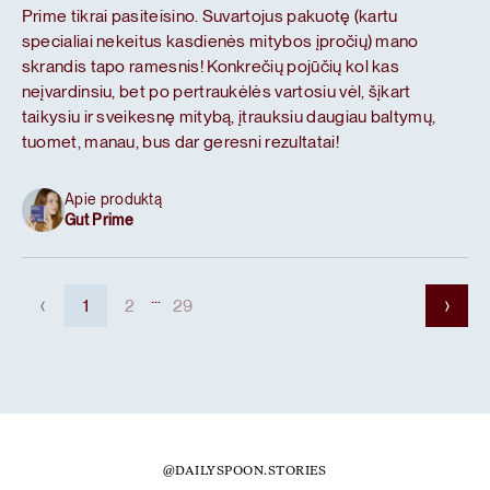
Prime tikrai pasiteisino. Suvartojus pakuotę (kartu
specialiai nekeitus kasdienės mitybos įpročių) mano
skrandis tapo ramesnis! Konkrečių pojūčių kol kas
neįvardinsiu, bet po pertraukėlės vartosiu vėl, šįkart
taikysiu ir sveikesnę mitybą, įtrauksiu daugiau baltymų,
tuomet, manau, bus dar geresni rezultatai!
Apie produktą
Gut Prime
...
1
2
29
@DAILYSPOON.STORIES