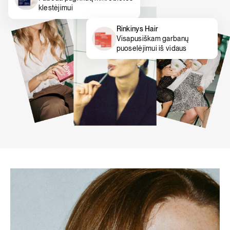
klestėjimui
Rinkinys Hair
Visapusiškam garbanų
puoselėjimui iš vidaus