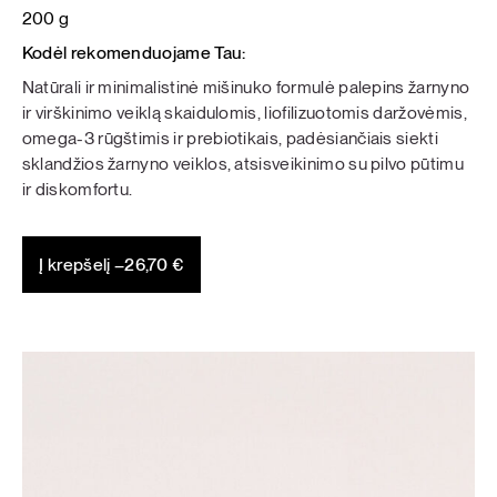
200 g
Kodėl rekomenduojame Tau:
Natūrali ir minimalistinė mišinuko formulė palepins žarnyno
ir virškinimo veiklą skaidulomis, liofilizuotomis daržovėmis,
omega-3 rūgštimis ir prebiotikais, padėsiančiais siekti
sklandžios žarnyno veiklos, atsisveikinimo su pilvo pūtimu
ir diskomfortu.
Į krepšelį –
26,70
€