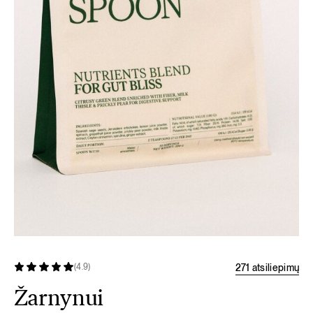
271 atsiliepimų
(4.9)
Žarnynui