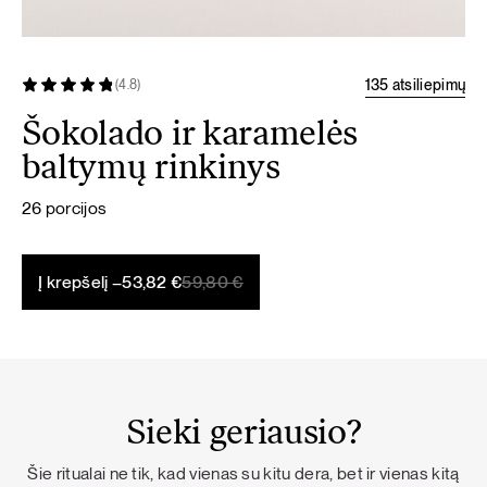
135 atsiliepimų
(4.8)
Šokolado ir karamelės
baltymų rinkinys
26 porcijos
Original
Current
Į krepšelį –
53,82
€
59,80
€
price
price
was:
is:
59,80 €.
53,82 €.
Sieki geriausio?
Šie ritualai ne tik, kad vienas su kitu dera, bet ir vienas kitą