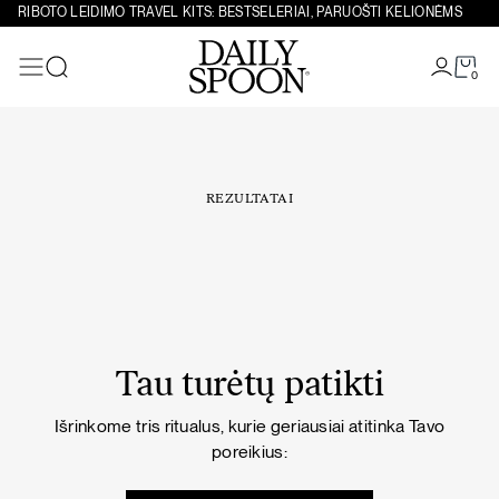
Eiti prie turinio
RIBOTO LEIDIMO TRAVEL KITS: BESTSELERIAI, PARUOŠTI KELIONĖMS
0
Paieška
REZULTATAI
Tau turėtų patikti
Išrinkome tris ritualus, kurie geriausiai atitinka Tavo
poreikius: