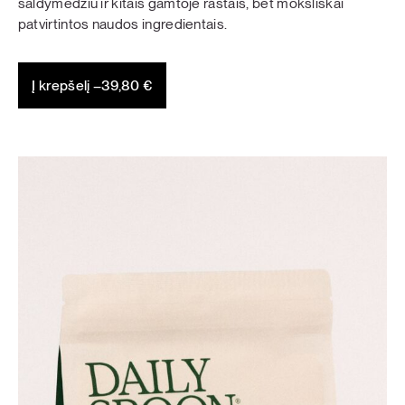
saldymedžiu ir kitais gamtoje rastais, bet moksliškai
patvirtintos naudos ingredientais.
Į krepšelį –
39,80
€