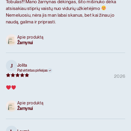
Tobulas!!! Mano žarnynas dėkingas, šito mišinuko dėka
atsisakiau stiprių vaistų nuo vidurių užkietėjimo
Nemeluosiu, nėra jis man labai skanus, bet kai žinau jo
naudą, galima ir priprasti.
Apie produktą
Žarnynui
Jolita
J
Patvirtintas pirkėjas
2026
Apie produktą
Žarnynui