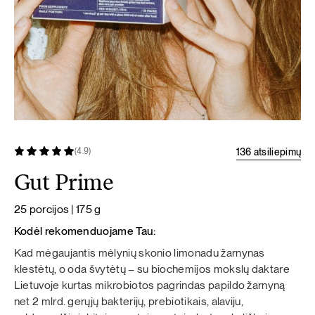
136 atsiliepimų
(4.9)
Gut Prime
25 porcijos | 175 g
Kodėl rekomenduojame Tau:
Kad mėgaujantis mėlynių skonio limonadu žarnynas
klestėtų, o oda švytėtų – su biochemijos mokslų daktare
Lietuvoje kurtas mikrobiotos pagrindas papildo žarnyną
net 2 mlrd. gerųjų bakterijų, prebiotikais, alaviju,