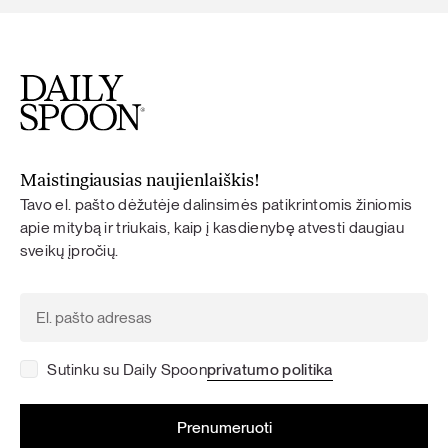
Maistingiausias naujienlaiškis!
Tavo el. pašto dėžutėje dalinsimės patikrintomis žiniomis
apie mitybą ir triukais, kaip į kasdienybę atvesti daugiau
sveikų įpročių.
Sutinku su Daily Spoon
privatumo politika