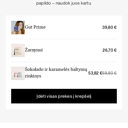
papildo – naudok juos kartu.
Gut Prime
39,80
€
Žarnynui
26,70
€
Šokolado ir karamelės baltymų
Original
Current
53,82
€
59,80
€
rinkinys
price
price
was:
is:
59,80 €.
53,82 €.
Įdėti visas prekes į krepšelį