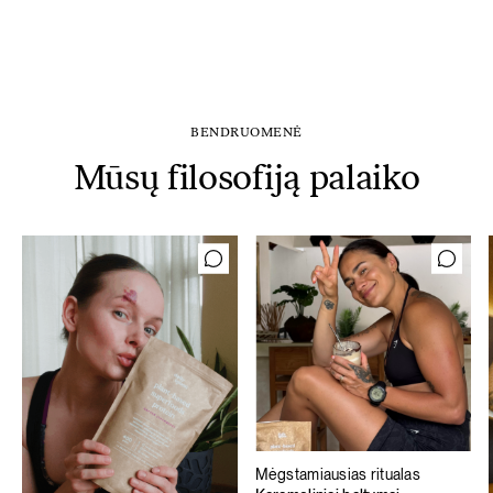
BENDRUOMENĖ
Mūsų filosofiją palaiko
Mėgstamiausias ritualas