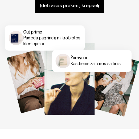
Įdėti visas prekes į krepšelį
Gut prime
Padeda pagrindą mikrobiotos
klestėjimui
Žarnynui
Kasdienis žalumos šaltinis