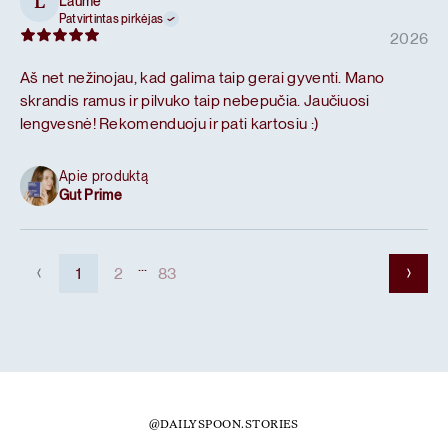
Laumė
L
Patvirtintas pirkėjas
2026
Aš net nežinojau, kad galima taip gerai gyventi. Mano
skrandis ramus ir pilvuko taip nebepučia. Jaučiuosi
lengvesnė! Rekomenduoju ir pati kartosiu :)
Apie produktą
Gut Prime
...
1
2
83
@DAILYSPOON.STORIES