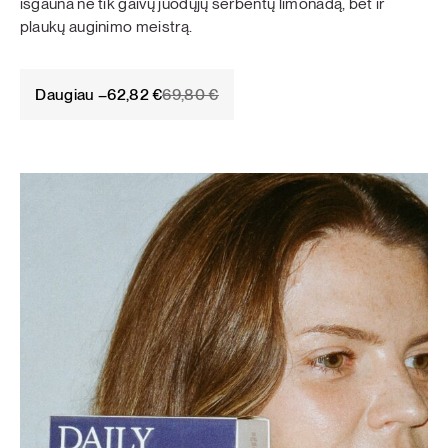
išgauna ne tik gaivų juodųjų serbentų limonadą, bet ir
plaukų auginimo meistrą.
Original
Current
Daugiau –
62,82
€
69,80
€
price
price
was:
is:
69,80 €.
62,82 €.