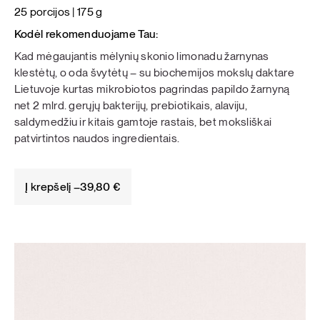
25 porcijos | 175 g
Kodėl rekomenduojame Tau:
Kad mėgaujantis mėlynių skonio limonadu žarnynas
klestėtų, o oda švytėtų – su biochemijos mokslų daktare
Lietuvoje kurtas mikrobiotos pagrindas papildo žarnyną
net 2 mlrd. gerųjų bakterijų, prebiotikais, alaviju,
saldymedžiu ir kitais gamtoje rastais, bet moksliškai
patvirtintos naudos ingredientais.
Į krepšelį –
39,80
€