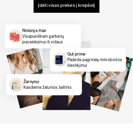
Įdėti visas prekes į krepšelį
Rinkinys Hair
Visapusiškam garbanų
puoselėjimui iš vidaus
Gut prime
Padeda pagrindą mikrobiotos
klestėjimui
Žarnynui
Kasdienis žalumos šaltinis