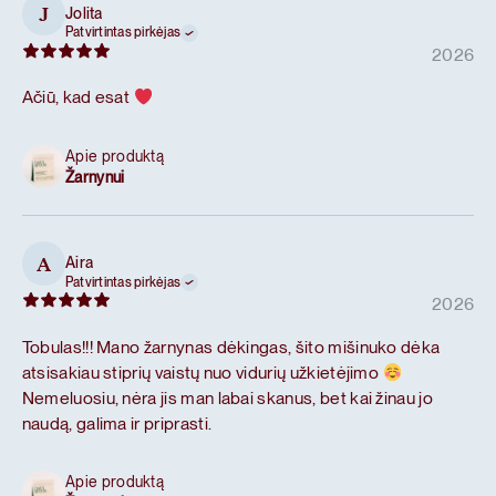
Jolita
J
Patvirtintas pirkėjas
2026
Ačiū, kad esat
Apie produktą
Žarnynui
Aira
A
Patvirtintas pirkėjas
2026
Tobulas!!! Mano žarnynas dėkingas, šito mišinuko dėka
atsisakiau stiprių vaistų nuo vidurių užkietėjimo
Nemeluosiu, nėra jis man labai skanus, bet kai žinau jo
naudą, galima ir priprasti.
Apie produktą