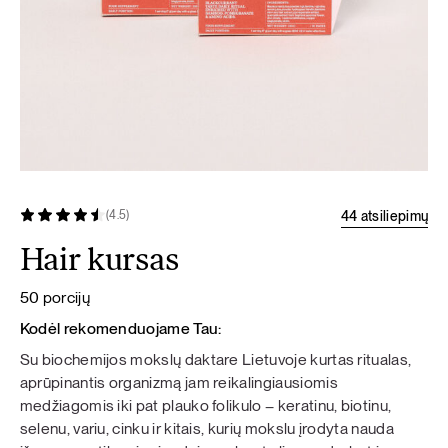
44 atsiliepimų
(4.5)
Hair kursas
50 porcijų
Kodėl rekomenduojame Tau:
Su biochemijos mokslų daktare Lietuvoje kurtas ritualas,
aprūpinantis organizmą jam reikalingiausiomis
medžiagomis iki pat plauko folikulo – keratinu, biotinu,
selenu, variu, cinku ir kitais, kurių mokslu įrodyta nauda