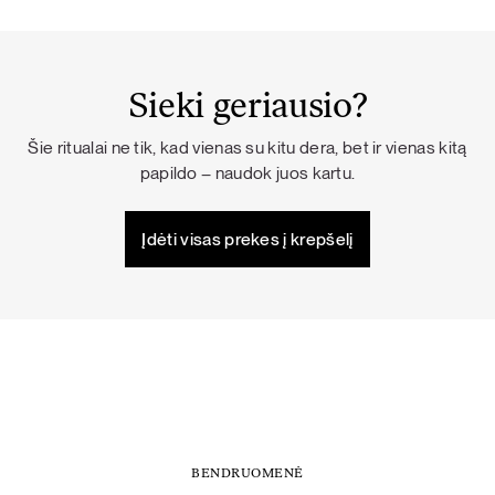
Sieki geriausio?
Šie ritualai ne tik, kad vienas su kitu dera, bet ir vienas kitą
papildo – naudok juos kartu.
Įdėti visas prekes į krepšelį
BENDRUOMENĖ