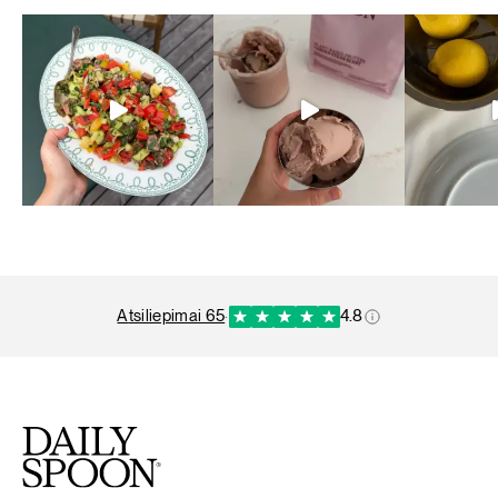
atsiliepimai 65
·
4.8