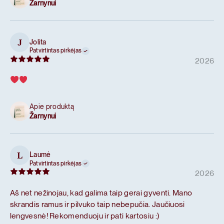
Žarnynui
Jolita
J
Patvirtintas pirkėjas
2026
Apie produktą
Žarnynui
Laumė
L
Patvirtintas pirkėjas
2026
Aš net nežinojau, kad galima taip gerai gyventi. Mano
skrandis ramus ir pilvuko taip nebepučia. Jaučiuosi
lengvesnė! Rekomenduoju ir pati kartosiu :)