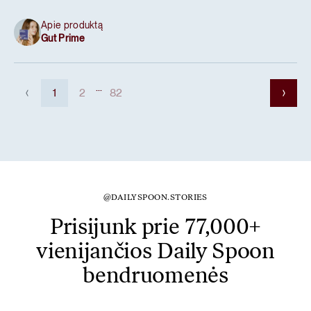
Apie produktą
Gut Prime
...
1
2
82
@DAILYSPOON.STORIES
Prisijunk prie 77,000+
vienijančios Daily Spoon
bendruomenės