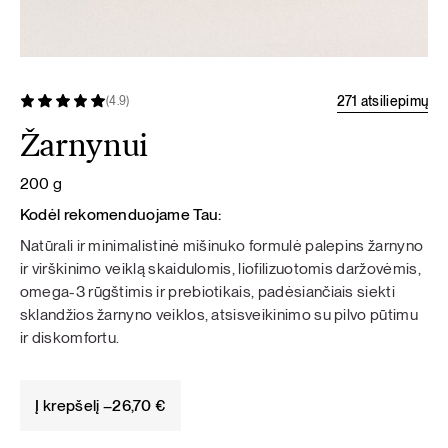
271 atsiliepimų
(4.9)
Žarnynui
200 g
Kodėl rekomenduojame Tau:
Natūrali ir minimalistinė mišinuko formulė palepins žarnyno
ir virškinimo veiklą skaidulomis, liofilizuotomis daržovėmis,
omega-3 rūgštimis ir prebiotikais, padėsiančiais siekti
sklandžios žarnyno veiklos, atsisveikinimo su pilvo pūtimu
ir diskomfortu.
Į krepšelį –
26,70
€