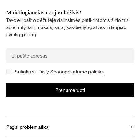
Maistingiausias naujienlaiškis!
Tavo el. pašto dėžutėje dalinsimės patikrintomis žiniomis
apie mitybą ir triukais, kaip į kasdienybę atvesti daugiau
sveikų įpročių.
Sutinku su Daily Spoon
privatumo politika
Pagal problematiką