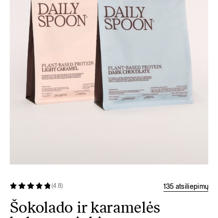
135 atsiliepimų
(4.8)
Šokolado ir karamelės