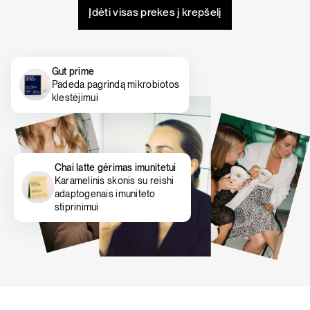
Įdėti visas prekes į krepšelį
Gut prime
Padeda pagrindą mikrobiotos
klestėjimui
Chai latte gėrimas imunitetui
Karamelinis skonis su reishi
adaptogenais imuniteto
stiprinimui