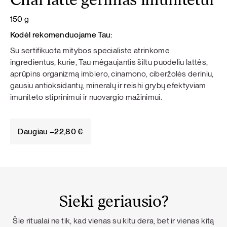
Chai latte gėrimas imunitetui
150 g
Kodėl rekomenduojame Tau:
Su sertifikuota mitybos specialiste atrinkome
ingredientus, kurie, Tau mėgaujantis šiltu puodeliu lattės,
aprūpins organizmą imbiero, cinamono, ciberžolės deriniu,
gausiu antioksidantų, mineralų ir reishi grybų efektyviam
imuniteto stiprinimui ir nuovargio mažinimui.
Daugiau –
22,80
€
Sieki geriausio?
Šie ritualai ne tik, kad vienas su kitu dera, bet ir vienas kitą