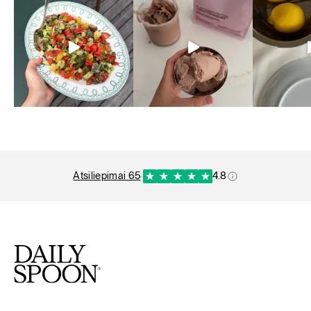
atsiliepimai 65
·
4.8