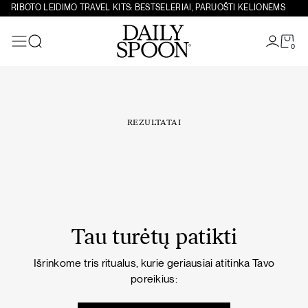
Eiti prie turinio
RIBOTO LEIDIMO TRAVEL KITS: BESTSELERIAI, PARUOŠTI KELIONĖMS
0
Paieška
REZULTATAI
Tau turėtų patikti
Išrinkome tris ritualus, kurie geriausiai atitinka Tavo
poreikius: