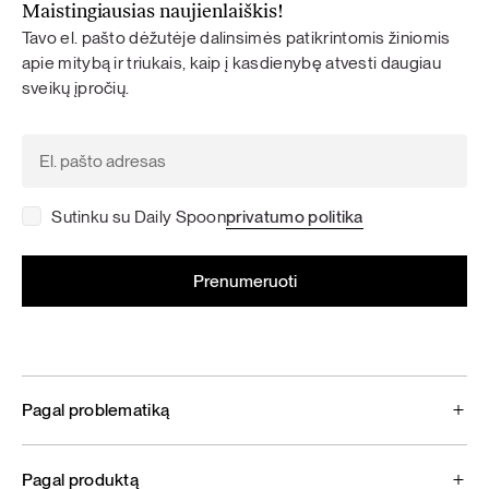
Maistingiausias naujienlaiškis!
Tavo el. pašto dėžutėje dalinsimės patikrintomis žiniomis
apie mitybą ir triukais, kaip į kasdienybę atvesti daugiau
sveikų įpročių.
Sutinku su Daily Spoon
privatumo politika
Pagal problematiką
Pagal produktą