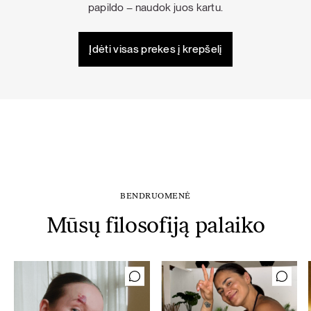
papildo – naudok juos kartu.
Įdėti visas prekes į krepšelį
BENDRUOMENĖ
Mūsų filosofiją palaiko