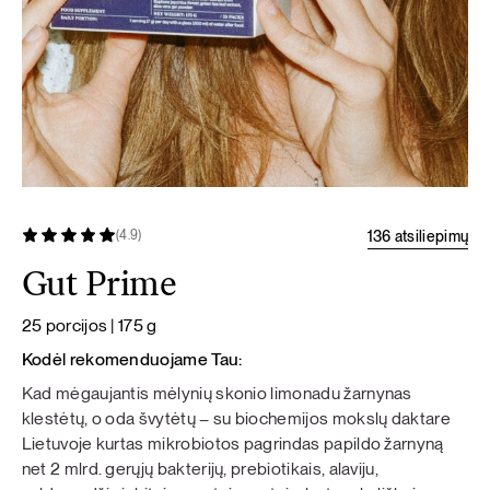
136 atsiliepimų
(4.9)
Gut Prime
25 porcijos | 175 g
Kodėl rekomenduojame Tau:
Kad mėgaujantis mėlynių skonio limonadu žarnynas
klestėtų, o oda švytėtų – su biochemijos mokslų daktare
Lietuvoje kurtas mikrobiotos pagrindas papildo žarnyną
net 2 mlrd. gerųjų bakterijų, prebiotikais, alaviju,