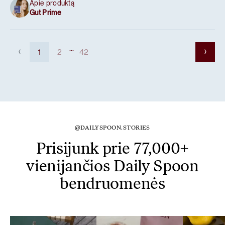
Apie produktą
Gut Prime
...
1
2
42
@DAILYSPOON.STORIES
Prisijunk prie 77,000+
vienijančios Daily Spoon
bendruomenės