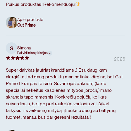
Puikus produktas! Rekomenduoju!
Apie produktą
Gut Prime
Simona
S
Patvirtintas pirkėjas
2026
Super dalykas jautriaskrandžiams :) Esu daug kam
alergiška, tad daug produktų man netinka, dirgina, bet Gut
Prime tikrai pasiteisino. Suvartojus pakuotę (kartu
specialiai nekeitus kasdienės mitybos įpročių) mano
skrandis tapo ramesnis! Konkrečių pojūčių kol kas
neįvardinsiu, bet po pertraukėlės vartosiu vėl, šįkart
taikysiu ir sveikesnę mitybą, įtrauksiu daugiau baltymų,
tuomet, manau, bus dar geresni rezultatai!