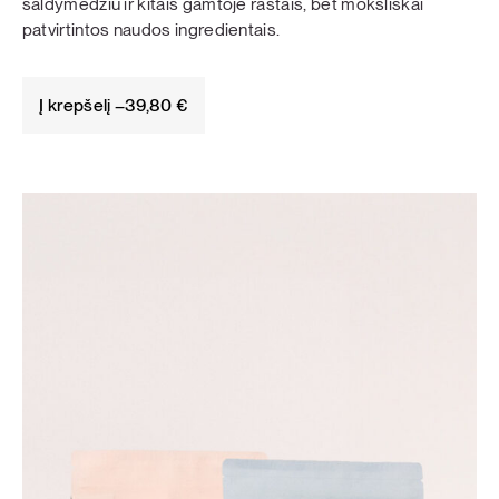
saldymedžiu ir kitais gamtoje rastais, bet moksliškai
patvirtintos naudos ingredientais.
Į krepšelį –
39,80
€