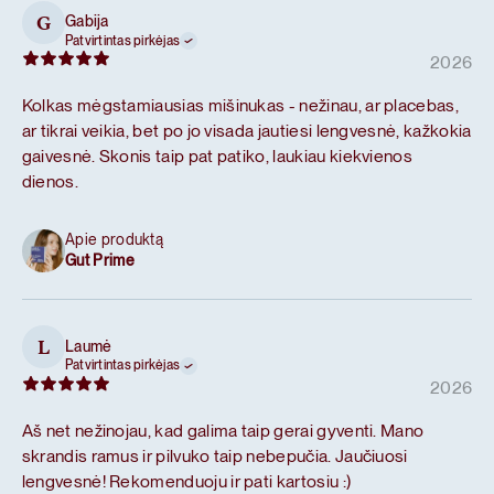
Gabija
G
Patvirtintas pirkėjas
2026
Kolkas mėgstamiausias mišinukas - nežinau, ar placebas,
ar tikrai veikia, bet po jo visada jautiesi lengvesnė, kažkokia
gaivesnė. Skonis taip pat patiko, laukiau kiekvienos
dienos.
Apie produktą
Gut Prime
Laumė
L
Patvirtintas pirkėjas
2026
Aš net nežinojau, kad galima taip gerai gyventi. Mano
skrandis ramus ir pilvuko taip nebepučia. Jaučiuosi
lengvesnė! Rekomenduoju ir pati kartosiu :)