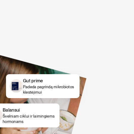
šokolado, tikrų braškių ir bananų kremo bei
šokolado, tikrų braškių ir bananų kremo bei
vanilės skoniai.
vanilės skoniai.
PIETŪS / VAKARIENĖ
SALOTOS
Pasigriebti savo rinkinį
Pasigriebti savo rinkinį
Gut prime
Padeda pagrindą mikrobiotos
klestėjimui
Balansui
Švelniam ciklui ir laimingiems
hormonams