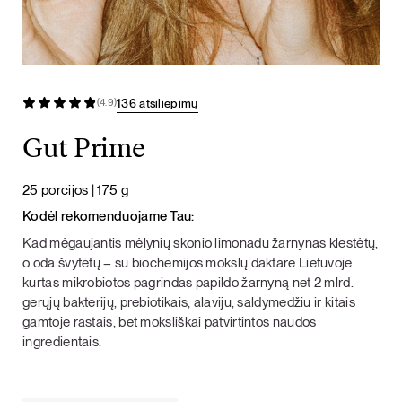
136 atsiliepimų
(4.9)
Gut Prime
25 porcijos | 175 g
Kodėl rekomenduojame Tau:
Kad mėgaujantis mėlynių skonio limonadu žarnynas klestėtų,
o oda švytėtų – su biochemijos mokslų daktare Lietuvoje
kurtas mikrobiotos pagrindas papildo žarnyną net 2 mlrd.
gerųjų bakterijų, prebiotikais, alaviju, saldymedžiu ir kitais
gamtoje rastais, bet moksliškai patvirtintos naudos
ingredientais.