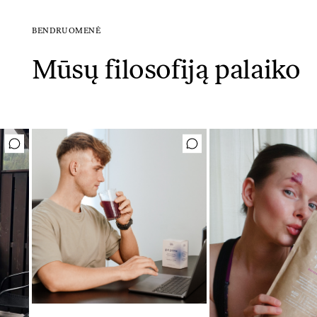
BENDRUOMENĖ
Mūsų filosofiją palaiko
Mėgstamiausias ritualas