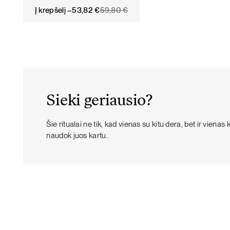
Original
Current
Į krepšelį –
53,82
€
59,80
€
price
price
was:
is:
59,80 €.
53,82 €.
Sieki geriausio?
Šie ritualai ne tik, kad vienas su kitu dera, bet ir vienas 
naudok juos kartu.