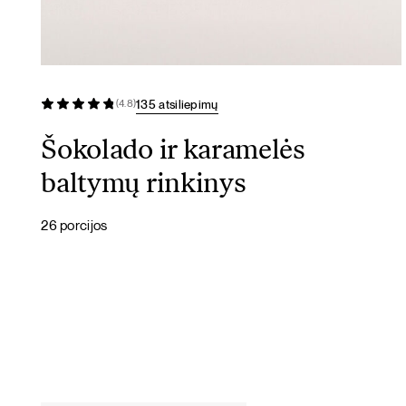
135 atsiliepimų
(4.8)
Šokolado ir karamelės
baltymų rinkinys
26 porcijos