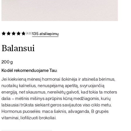
135 atsiliepimų
(4.8)
Balansui
200 g
Kodėl rekomenduojame Tau:
Jei kiekvieną mėnesį hormonai šokinėja ir atsineša bėrimus,
nuotaikų kalnelius, nenuspėjamą apetitą, svyruojančią
energiją, net skausmus, nereikėtų galvoti, kad tokia ta moters
dalia – mėtinis mišinys aprūpins kūną medžiagomis, kurių
labiausiai trūksta siekiant geros savijautos viso ciklo metu.
Hormonus puoselės: maca šaknis, ašvaganda, B grupės
vitaminai, liofilizuoti brokoliai.