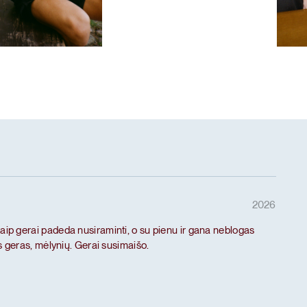
Hair
as ritualas
Mėg
 baltymai
De-
2026
taip gerai padeda nusiraminti, o su pienu ir gana neblogas
 geras, mėlynių. Gerai susimaišo.