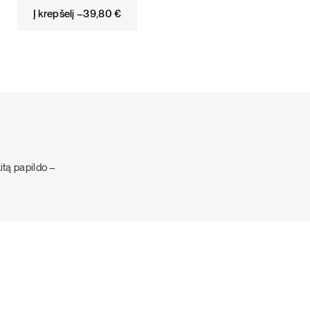
Į krepšelį –
39,80
€
kitą papildo –