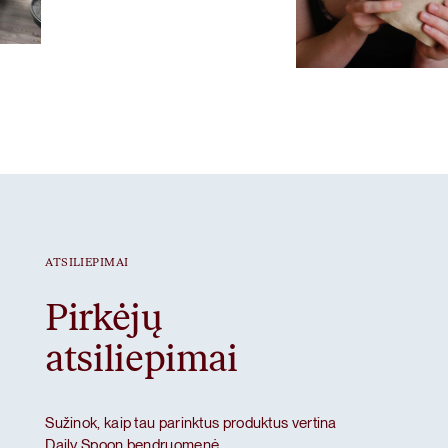
Gut Prime
Mėgstamiausias ritua
Braškiniai baltymai
ATSILIEPIMAI
Pirkėjų
atsiliepimai
Sužinok, kaip tau parinktus produktus vertina
Daily Spoon bendruomenė.