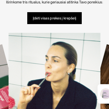
Išrinkome tris ritualus, kurie geriausiai atitinka Tavo poreikius:
KARŠTI PATIEKALAI
PIETŪS / VAKARIENĖ
Įdėti visas prekes į krepšelį