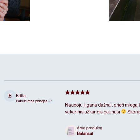
Karameliniai baltymai
las
Mėgstamiausi
Šokoladiniai
Edita
E
Patvirtintas pirkėjas
Naudoju jį gana dažnai, prieš miegą 
vakarinis užkandis gaunasi
Skonis
Apie produktą
Balansui