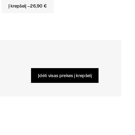
Į krepšelį –
26,90
€
Įdėti visas prekes į krepšelį