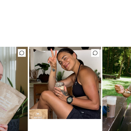
Mėgstamiausias ritualas
Karameliniai baltymai