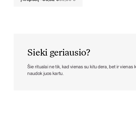
price
price
was:
is:
59,80 €.
53,82 €.
Sieki geriausio?
Šie ritualai ne tik, kad vienas su kitu dera, bet ir vienas 
naudok juos kartu.