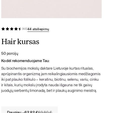
44 atsiliepimų
(4.5)
Hair kursas
50 porcijų
Kodėl rekomenduojame Tau:
Su biochemijos mokslų daktare Lietuvoje kurtas ritualas,
aprūpinantis organizmą jam reikalingiausiomis medžiagomis
iki pat plauko folikulo – keratinu, biotinu, selenu, variu, cinku
ir kitais, kurių mokslu įrodyta nauda išgauna ne tik gaivų
juodųjų serbentų limonadą, bet ir plaukų auginimo meistrą.
Original
Current
Daugiau –
62,82
€
69,80
€