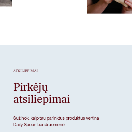
Mėgstamiausias ritua
Braškiniai baltymai
ATSILIEPIMAI
Pirkėjų
atsiliepimai
Sužinok, kaip tau parinktus produktus vertina
Daily Spoon bendruomenė.