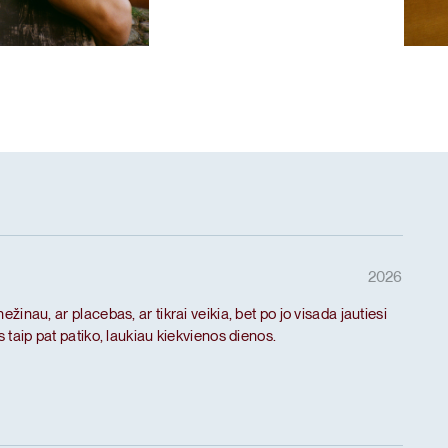
as ritualas
Mėg
 baltymai
De-
2026
inau, ar placebas, ar tikrai veikia, bet po jo visada jautiesi
taip pat patiko, laukiau kiekvienos dienos.