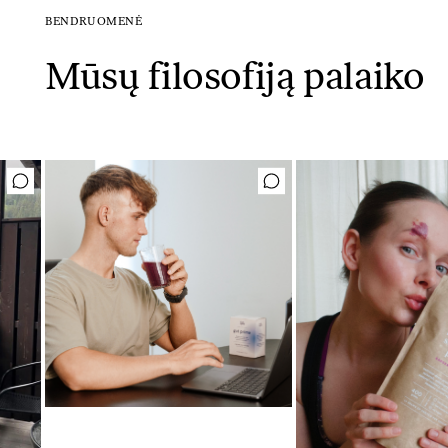
BENDRUOMENĖ
Mūsų filosofiją palaiko
Mėgstamiausias ritualas
Gut Prime