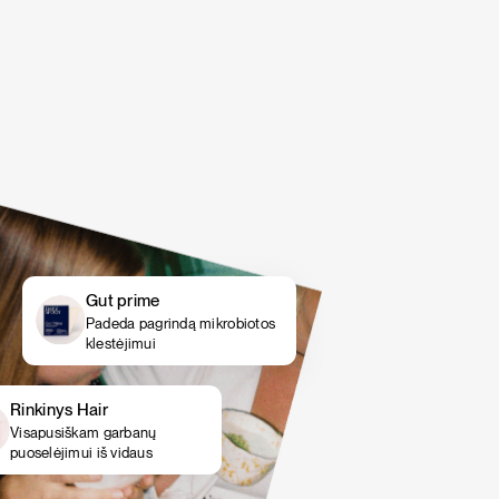
šokolado, tikrų braškių ir bananų kremo bei
šokolado, tikrų braškių ir bananų kremo bei
vanilės skoniai.
vanilės skoniai.
PIETŪS / VAKARIENĖ
SALOTOS
Pasigriebti savo rinkinį
Pasigriebti savo rinkinį
Gut prime
Padeda pagrindą mikrobiotos
klestėjimui
Rinkinys Hair
Visapusiškam garbanų
puoselėjimui iš vidaus