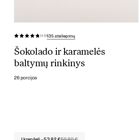
135 atsiliepimų
(4.8)
Šokolado ir karamelės
baltymų rinkinys
26 porcijos
Original
Current
Į krepšelį –
53,82
€
59,80
€