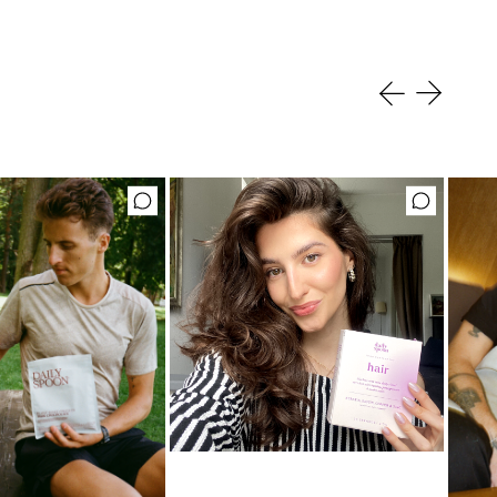
Mėgstamiausias ritualas
Hair