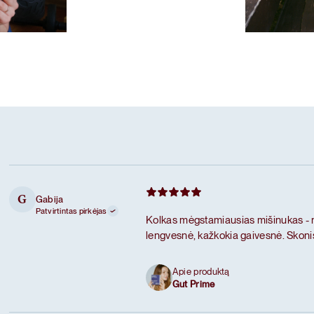
las
Mėgstamiausi
Šokoladiniai
Gabija
G
Patvirtintas pirkėjas
Kolkas mėgstamiausias mišinukas - než
lengvesnė, kažkokia gaivesnė. Skonis 
Apie produktą
Gut Prime