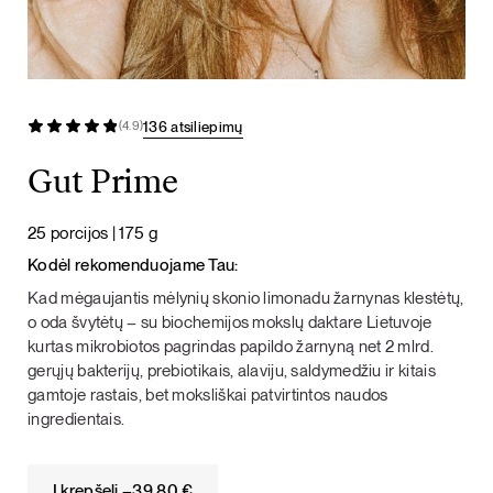
136 atsiliepimų
(4.9)
Gut Prime
25 porcijos | 175 g
Kodėl rekomenduojame Tau:
Kad mėgaujantis mėlynių skonio limonadu žarnynas klestėtų,
o oda švytėtų – su biochemijos mokslų daktare Lietuvoje
kurtas mikrobiotos pagrindas papildo žarnyną net 2 mlrd.
gerųjų bakterijų, prebiotikais, alaviju, saldymedžiu ir kitais
gamtoje rastais, bet moksliškai patvirtintos naudos
ingredientais.
Į krepšelį –
39,80
€