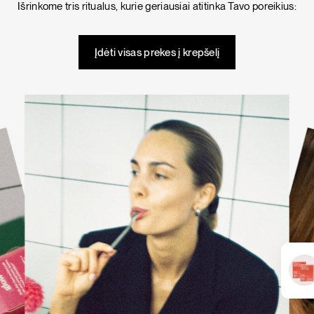
Išrinkome tris ritualus, kurie geriausiai atitinka Tavo poreikius:
KARŠTI PATIEKALAI
PIETŪS / VAKARIENĖ
Įdėti visas prekes į krepšelį