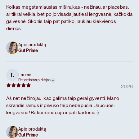
Kolkas mėgstamiausias mišinukas - nežinau, ar placebas,
ar tikrai veikia, bet po jo visada jautiesi lengvesnė, kažkokia
gaivesnė. Skonis taip pat patiko, laukiau kiekvienos
dienos.
Apie produktą
Gut Prime
Laumė
L
Patvirtintas pirkėjas
2026
Aš net nežinojau, kad galima taip gerai gyventi. Mano
skrandis ramus ir pilvuko taip nebepučia. Jaučiuosi
lengvesnė! Rekomenduoju ir pati kartosiu :)
Apie produktą
Gut Prime