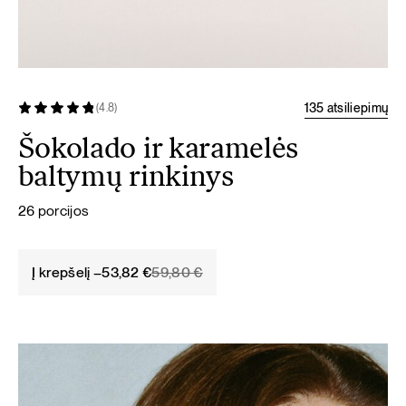
135 atsiliepimų
(4.8)
Šokolado ir karamelės
baltymų rinkinys
26 porcijos
Original
Current
Į krepšelį –
53,82
€
59,80
€
price
price
was:
is:
59,80 €.
53,82 €.