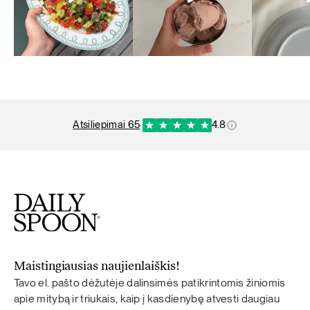
atsiliepimai 65
·
4.8
Maistingiausias naujienlaiškis!
Tavo el. pašto dėžutėje dalinsimės patikrintomis žiniomis
apie mitybą ir triukais, kaip į kasdienybę atvesti daugiau