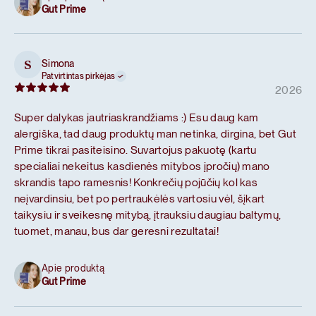
Gut Prime
Simona
S
Patvirtintas pirkėjas
2026
Super dalykas jautriaskrandžiams :) Esu daug kam
alergiška, tad daug produktų man netinka, dirgina, bet Gut
Prime tikrai pasiteisino. Suvartojus pakuotę (kartu
specialiai nekeitus kasdienės mitybos įpročių) mano
skrandis tapo ramesnis! Konkrečių pojūčių kol kas
neįvardinsiu, bet po pertraukėlės vartosiu vėl, šįkart
taikysiu ir sveikesnę mitybą, įtrauksiu daugiau baltymų,
tuomet, manau, bus dar geresni rezultatai!
Apie produktą
Gut Prime