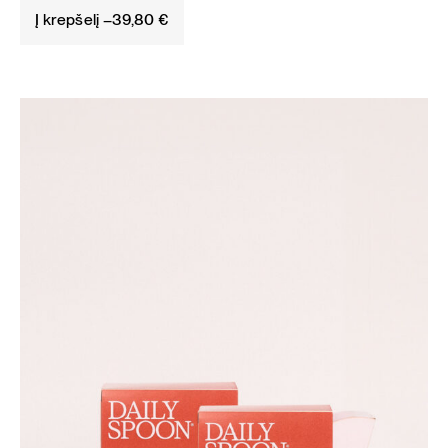
Į krepšelį –
39,80
€