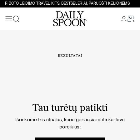
Eiti prie turinio
RIBOTO LEIDIMO TRAVEL KITS: BESTSELERIAI, PARUOŠTI KELIONĖMS
1
Paieška
REZULTATAI
Tau turėtų patikti
Išrinkome tris ritualus, kurie geriausiai atitinka Tavo
poreikius: