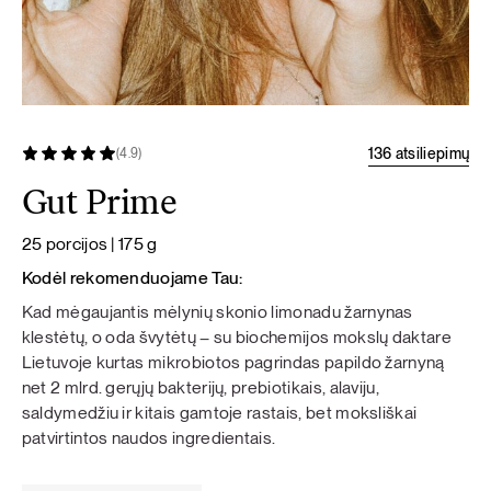
136 atsiliepimų
(4.9)
Gut Prime
25 porcijos | 175 g
Kodėl rekomenduojame Tau:
Kad mėgaujantis mėlynių skonio limonadu žarnynas
klestėtų, o oda švytėtų – su biochemijos mokslų daktare
Lietuvoje kurtas mikrobiotos pagrindas papildo žarnyną
net 2 mlrd. gerųjų bakterijų, prebiotikais, alaviju,
saldymedžiu ir kitais gamtoje rastais, bet moksliškai
patvirtintos naudos ingredientais.