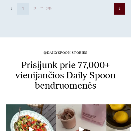
...
1
2
29
@DAILYSPOON.STORIES
Prisijunk prie 77,000+
vienijančios Daily Spoon
bendruomenės