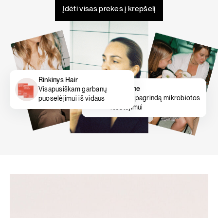
Įdėti visas prekes į krepšelį
Rinkinys Hair
Gut prime
Visapusiškam garbanų
Padeda pagrindą mikrobiotos
puoselėjimui iš vidaus
klestėjimui