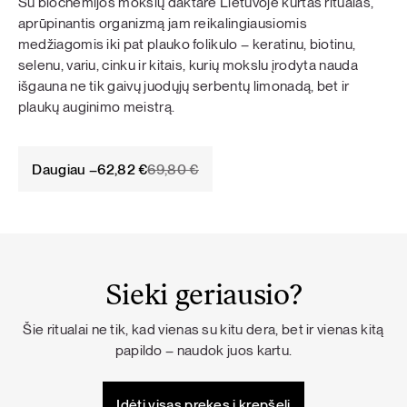
Su biochemijos mokslų daktare Lietuvoje kurtas ritualas,
aprūpinantis organizmą jam reikalingiausiomis
medžiagomis iki pat plauko folikulo – keratinu, biotinu,
selenu, variu, cinku ir kitais, kurių mokslu įrodyta nauda
išgauna ne tik gaivų juodųjų serbentų limonadą, bet ir
plaukų auginimo meistrą.
Original
Current
Daugiau –
62,82
€
69,80
€
price
price
was:
is:
69,80 €.
62,82 €.
Sieki geriausio?
Šie ritualai ne tik, kad vienas su kitu dera, bet ir vienas kitą
papildo – naudok juos kartu.
Įdėti visas prekes į krepšelį