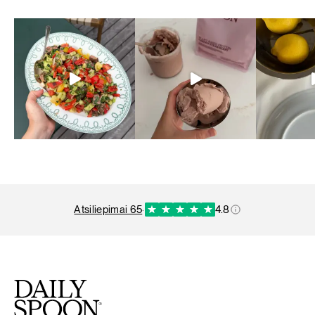
atsiliepimai 65
·
4.8