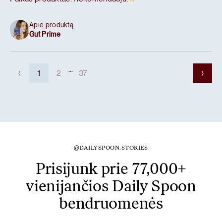
Apie produktą
Gut Prime
...
1
2
37
@DAILYSPOON.STORIES
Prisijunk prie 77,000+
vienijančios Daily Spoon
bendruomenės