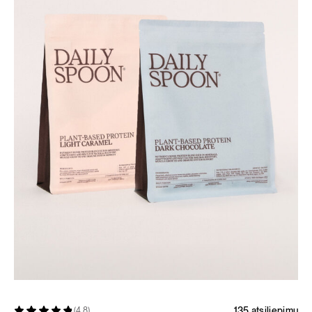
135 atsiliepimų
(4.8)