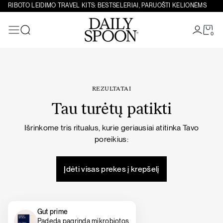
Eiti prie turinio
RIBOTO LEIDIMO TRAVEL KITS: BESTSELERIAI, PARUOŠTI KELIONĖMS
0
Paieška
REZULTATAI
Tau turėtų patikti
Išrinkome tris ritualus, kurie geriausiai atitinka Tavo
poreikius:
Įdėti visas prekes į krepšelį
Gut prime
Padeda pagrindą mikrobiotos