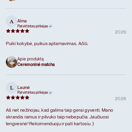
Alma
A
Patvirtintas pirkėjas
2026
Puiki kokybė, puikus aptarnavimas. Ačiū.
Apie produktą
Ceremoninė matcha
Laumė
L
Patvirtintas pirkėjas
2026
Aš net nežinojau, kad galima taip gerai gyventi. Mano
skrandis ramus ir pilvuko taip nebepučia. Jaučiuosi
lengvesnė! Rekomenduoju ir pati kartosiu :)