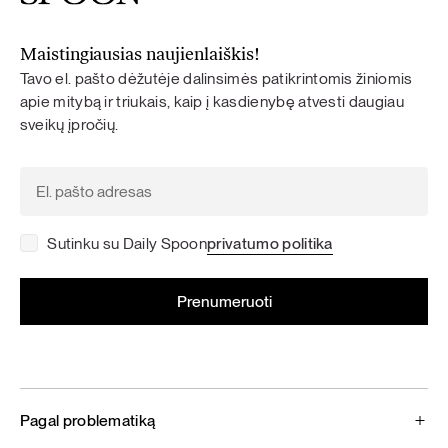
Maistingiausias naujienlaiškis!
Tavo el. pašto dėžutėje dalinsimės patikrintomis žiniomis
apie mitybą ir triukais, kaip į kasdienybę atvesti daugiau
sveikų įpročių.
Sutinku su Daily Spoon
privatumo politika
Pagal problematiką