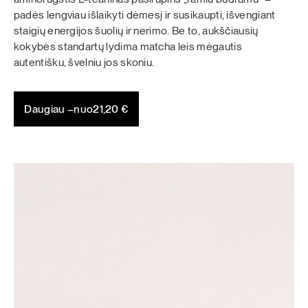
padės lengviau išlaikyti dėmesį ir susikaupti, išvengiant
staigių energijos šuolių ir nerimo. Be to, aukščiausių
kokybės standartų lydima matcha leis mėgautis
autentišku, švelniu jos skoniu.
Daugiau –
nuo
21,20
€