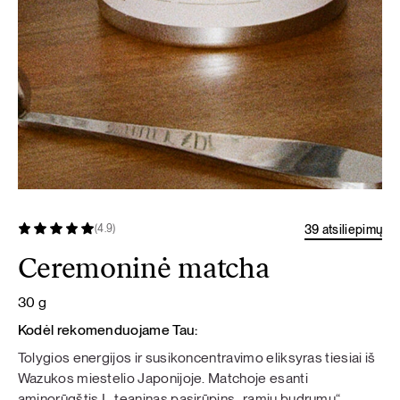
39 atsiliepimų
(4.9)
Ceremoninė matcha
30 g
Kodėl rekomenduojame Tau:
Tolygios energijos ir susikoncentravimo eliksyras tiesiai iš
Wazukos miestelio Japonijoje. Matchoje esanti
aminorūgštis L-teaninas pasirūpins „ramiu budrumu“ –