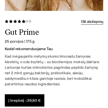
136 atsiliepimų
(4.9)
Gut Prime
25 porcijos | 175 g
Kodėl rekomenduojame Tau:
Kad mėgaujantis mėlynių skonio limonadu žarnynas
klestėtų, o oda švytėtų – su biochemijos mokslų daktare
Lietuvoje kurtas mikrobiotos pagrindas papildo žarnyną
net 2 mlrd. gerųjų bakterijų, prebiotikais, alaviju,
saldymedžiu ir kitais gamtoje rastais, bet moksliškai
patvirtintos naudos ingredientais.
Į krepšelį –
39,80
€