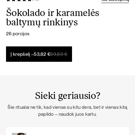
Šokolado ir karamelės
baltymų rinkinys
26 porcijos
Original
Current
Į krepšelį –
53,82
€
59,80
€
price
price
was:
is:
59,80 €.
53,82 €.
Sieki geriausio?
Šie ritualai ne tik, kad vienas su kitu dera, bet ir vienas kitą
papildo – naudok juos kartu.