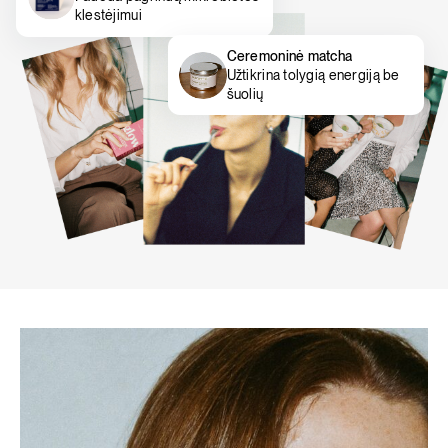
klestėjimui
Ceremoninė matcha
Užtikrina tolygią energiją be
šuolių