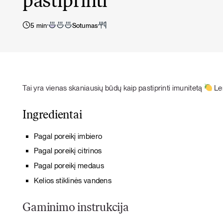
pastiprinti
5 min
Sotumas
Tai yra vienas skaniausių būdų kaip pastiprinti imunitetą
Len
Ingredientai
Pagal poreikį imbiero
Pagal poreikį citrinos
Pagal poreikį medaus
Kelios stiklinės vandens
Gaminimo instrukcija