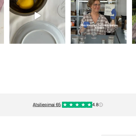
atsiliepimai 65
·
4.8