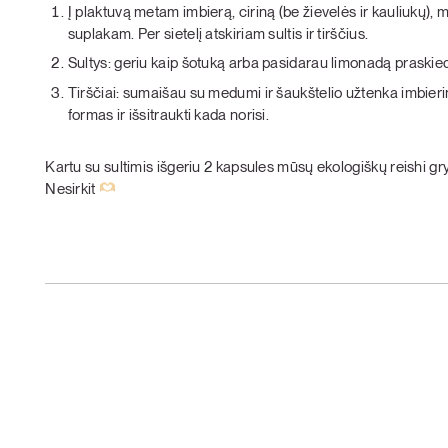
Į plaktuvą metam imbierą, ciriną (be žievelės ir kauliukų), 
suplakam. Per sietelį atskiriam sultis ir tirščius.
Sultys: geriu kaip šotuką arba pasidarau limonadą praskied
Tirščiai: sumaišau su medumi ir šaukštelio užtenka imbierin
formas ir išsitraukti kada norisi.
Kartu su sultimis išgeriu 2 kapsules mūsų ekologiškų reishi gry
Nesirkit