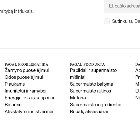
itybą ir triukais,
Sutinku su Da
PAGAL PROBLEMATIKĄ
PAGAL PRODUKTĄ
DA
Žarnyno puoselėjimui
Papildai ir supermaisto
A
Odos puoselėjimui
mišiniai
P
Plaukams
Supermaisto baltymai
Ma
Imunitetui ir ramybei
Supermaisto rutinos
Et
Energijai ir susikaupimui
Matcha
Na
Balansui
Supermaisto ingredientai
Atsistatymui ir ištvermei
Ritualų aksesuarai