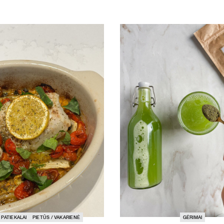
 PATIEKALAI
PIETŪS / VAKARIENĖ
GĖRIMAI