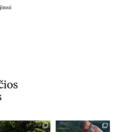
ėjimui
čios
s