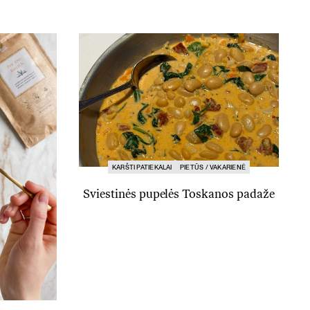
KARŠTI PATIEKALAI
PIETŪS / VAKARIENĖ
Sviestinės pupelės Toskanos padaže