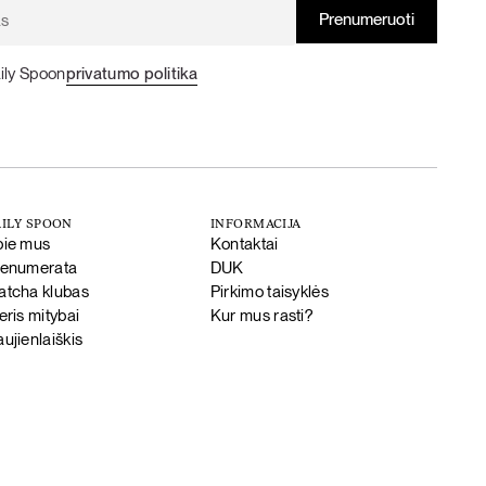
ily Spoon
privatumo politika
ILY SPOON
INFORMACIJA
pie mus
Kontaktai
renumerata
DUK
tcha klubas
Pirkimo taisyklės
eris mitybai
Kur mus rasti?
ujienlaiškis