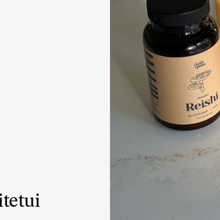
KARŠTI PATIEKALAI
PIETŪS / VAKARIENĖ
tetui