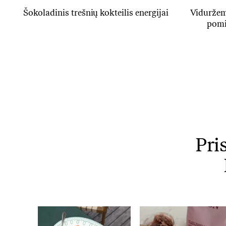
Šokoladinis trešnių kokteilis energijai
Viduržem
pomi
Pri