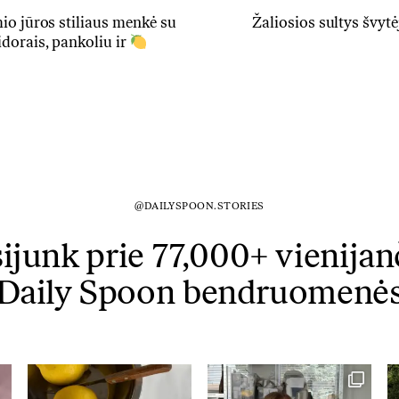
io jūros stiliaus menkė su
Žaliosios sultys švyt
dorais, pankoliu ir
@DAILYSPOON.STORIES
sijunk prie 77,000+ vienijan
Daily Spoon bendruomenė