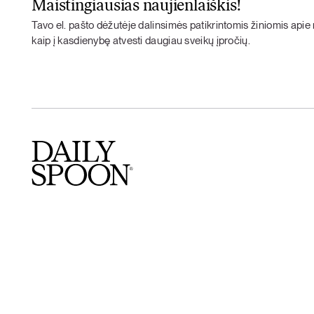
Maistingiausias naujienlaiškis!
Tavo el. pašto dėžutėje dalinsimės patikrintomis žiniomis apie m
kaip į kasdienybę atvesti daugiau sveikų įpročių.