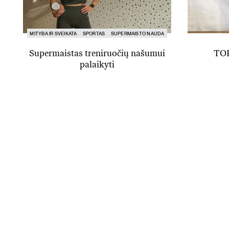
MITYBA IR SVEIKATA
SPORTAS
SUPERMAISTO NAUDA
Supermaistas treniruočių našumui
TOP
palaikyti