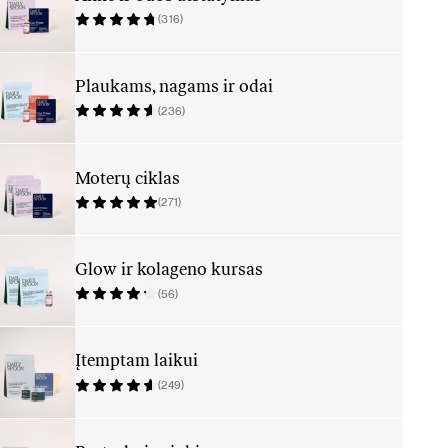
(316)
Plaukams, nagams ir odai
(236)
Moterų ciklas
(271)
Glow ir kolageno kursas
(56)
Įtemptam laikui
(249)