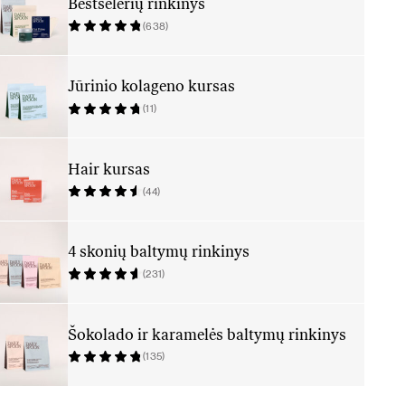
Bestselerių rinkinys
(638)
Jūrinio kolageno kursas
(11)
Hair kursas
(44)
4 skonių baltymų rinkinys
(231)
Šokolado ir karamelės baltymų rinkinys
(135)