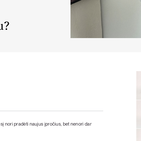
KARŠTI PATIEKALAI
PIETŪS / VAKARIENĖ
u?
ausį nori pradėti naujus įpročius, bet nenori dar