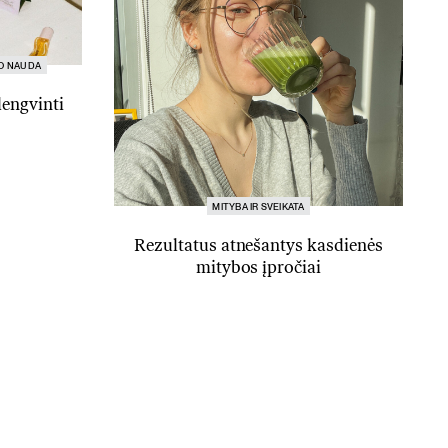
O NAUDA
lengvinti
MITYBA IR SVEIKATA
Rezultatus atnešantys kasdienės
mitybos įpročiai