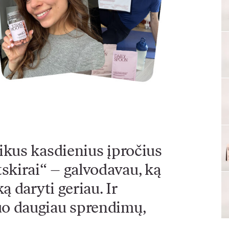
eikus kasdienius įpročius
tskirai“ – galvodavau, ką
ką daryti geriau. Ir
uo daugiau sprendimų,