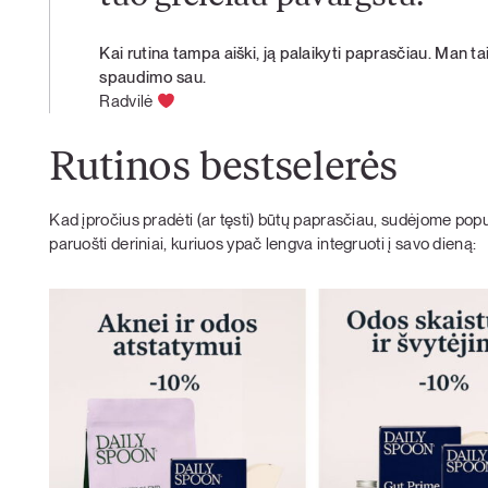
Kai rutina tampa aiški, ją palaikyti paprasčiau. Man t
spaudimo sau.
Radvilė
Rutinos bestselerės
Kad įpročius pradėti (ar tęsti) būtų paprasčiau, sudėjome popul
paruošti deriniai, kuriuos ypač lengva integruoti į savo dieną: