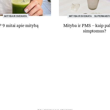
MITYBA IR SVEIKATA
MITYBA IR SVEIKATA
SUPERMAIST
 9 mitai apie mitybą
Mityba ir PMS – kaip pa
simptomus?