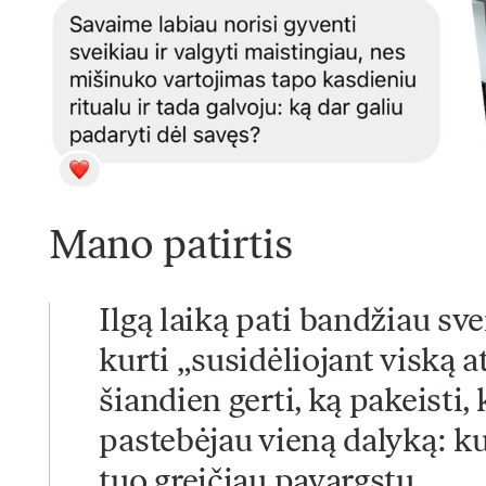
Mano patirtis
Ilgą laiką pati bandžiau sv
kurti „susidėliojant viską a
šiandien gerti, ką pakeisti, 
pastebėjau vieną dalyką: k
tuo greičiau pavargstu.