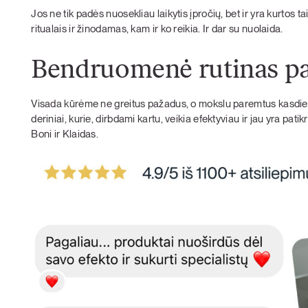
Jos ne tik padės nuosekliau laikytis įpročių, bet ir yra kurtos 
ritualais ir žinodamas, kam ir ko reikia. Ir dar su nuolaida.
Bendruomenė rutinas p
Visada kūrėme ne greitus pažadus, o mokslu paremtus kasdieni
deriniai, kurie, dirbdami kartu, veikia efektyviau ir jau yra pati
Boni ir Klaidas.