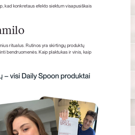
taip, kad konkretaus efekto siektum visapusiškais
amilo
us ritualus. Rutinos yra skirtingų produktų
krinti bendruomenės. Kaip plaktukas ir vinis, kaip