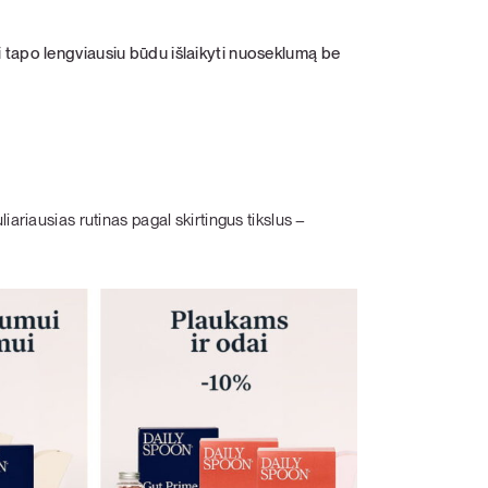
ai tapo lengviausiu būdu išlaikyti nuoseklumą be
iariausias rutinas pagal skirtingus tikslus –