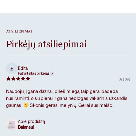
ATSILIEPIMAI
Pirkėjų atsiliepimai
Edita
E
Patvirtintas pirkėjas
2026
Naudoju jį gana dažnai, prieš miegą taip gerai padeda
nusiraminti, o su pienu ir gana neblogas vakarinis užkandis
gaunasi
Skonis geras, mėlynių. Gerai susimaišo.
Apie produktą
Balansui