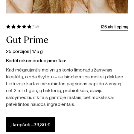
136 atsiliepimų
(4.9)
Gut Prime
25 porcijos | 175 g
Kodėl rekomenduojame Tau:
Kad mėgaujantis mėlynių skonio limonadu žarnynas
klestėtų, o oda švytėtų – su biochemijos mokslų daktare
Lietuvoje kurtas mikrobiotos pagrindas papildo žarnyną
net 2 mlrd. gerųjų bakterijų, prebiotikais, alaviju,
saldymedžiu ir kitais gamtoje rastais, bet moksliškai
patvirtintos naudos ingredientais.
Į krepšelį –
39,80
€