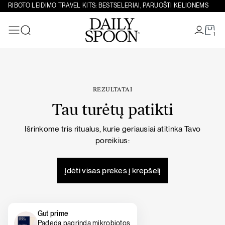
Eiti prie turinio
RIBOTO LEIDIMO TRAVEL KITS: BESTSELERIAI, PARUOŠTI KELIONĖMS
1
Paieška
REZULTATAI
Tau turėtų patikti
Išrinkome tris ritualus, kurie geriausiai atitinka Tavo
poreikius:
Įdėti visas prekes į krepšelį
Gut prime
Padeda pagrindą mikrobiotos