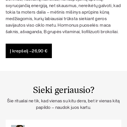
svyruojančią energiją, net skausmus, nereikėtų galvoti, kad
tokia ta moters dalia – mėtinis mišinys aprūpins kūną
medžiagomis, kurių labiausiai trūksta siekiant geros
savijautos viso ciklo metu. Hormonus puoselės: maca
šaknis, ašvaganda, B grupės vitaminai, liofilizuoti brokoliai.
Į krepšelį –
26,90
€
Sieki geriausio?
Šie ritualai ne tik, kad vienas su kitu dera, bet ir vienas kitą
papildo – naudok juos kartu.