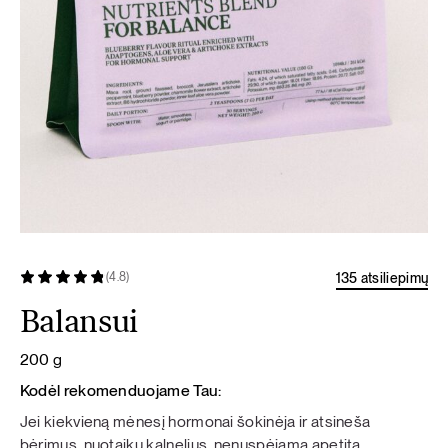
135 atsiliepimų
(4.8)
Balansui
200 g
Kodėl rekomenduojame Tau:
Jei kiekvieną mėnesį hormonai šokinėja ir atsineša
bėrimus, nuotaikų kalnelius, nenuspėjamą apetitą,