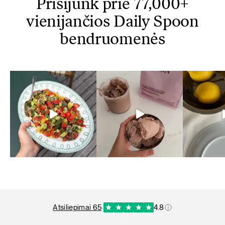
Prisijunk prie 77,000+
vienijančios Daily Spoon
bendruomenės
atsiliepimai 65
·
4.8