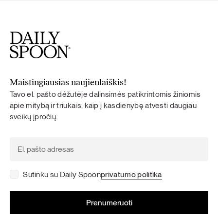
Maistingiausias naujienlaiškis!
Tavo el. pašto dėžutėje dalinsimės patikrintomis žiniomis
apie mitybą ir triukais, kaip į kasdienybę atvesti daugiau
sveikų įpročių.
Sutinku su Daily Spoon
privatumo politika