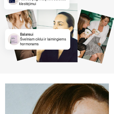
klestėjimui
Balansui
Švelniam ciklui ir laimingiems
hormonams