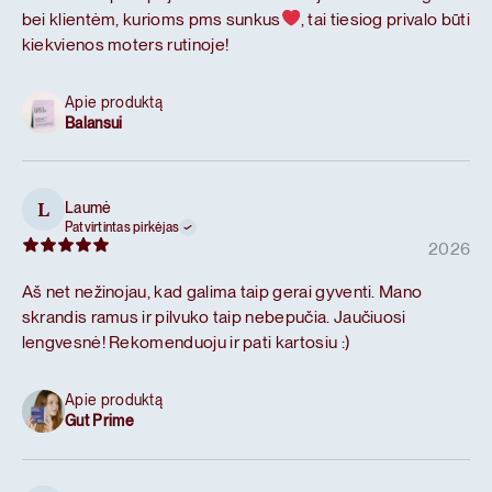
bei klientėm, kurioms pms sunkus
, tai tiesiog privalo būti
kiekvienos moters rutinoje!
Apie produktą
Balansui
Laumė
L
Patvirtintas pirkėjas
2026
Aš net nežinojau, kad galima taip gerai gyventi. Mano
skrandis ramus ir pilvuko taip nebepučia. Jaučiuosi
lengvesnė! Rekomenduoju ir pati kartosiu :)
Apie produktą
Gut Prime