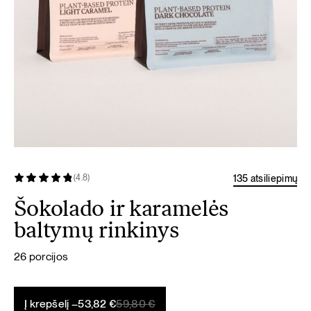
135 atsiliepimų
(4.8)
Šokolado ir karamelės
baltymų rinkinys
26 porcijos
Original
Current
Į krepšelį –
53,82
€
59,80
€