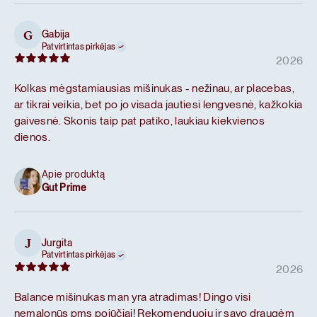
Gabija
G
Patvirtintas pirkėjas
2026
Kolkas mėgstamiausias mišinukas - nežinau, ar placebas,
ar tikrai veikia, bet po jo visada jautiesi lengvesnė, kažkokia
gaivesnė. Skonis taip pat patiko, laukiau kiekvienos
dienos.
Apie produktą
Gut Prime
Jurgita
J
Patvirtintas pirkėjas
2026
Balance mišinukas man yra atradimas! Dingo visi
nemalonūs pms pojūčiai! Rekomenduoju ir savo draugėm