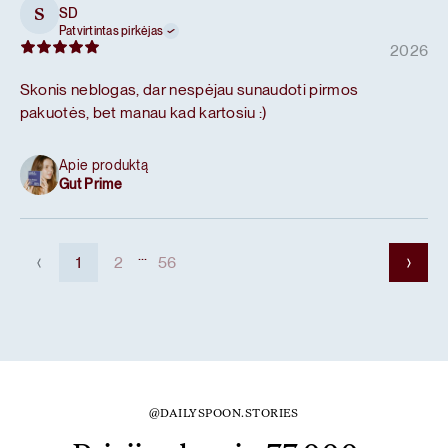
SD
S
Patvirtintas pirkėjas
2026
Skonis neblogas, dar nespėjau sunaudoti pirmos
pakuotės, bet manau kad kartosiu :)
Apie produktą
Gut Prime
...
1
2
56
@DAILYSPOON.STORIES