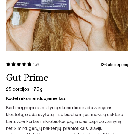
136 atsiliepimų
(4.9)
Gut Prime
25 porcijos | 175 g
Kodėl rekomenduojame Tau:
Kad mėgaujantis mėlynių skonio limonadu žarnynas
klestėtų, o oda švytėtų – su biochemijos mokslų daktare
Lietuvoje kurtas mikrobiotos pagrindas papildo žarnyną
net 2 mlrd. gerųjų bakterijų, prebiotikais, alaviju,