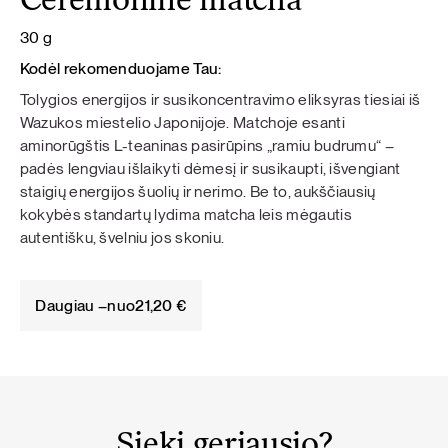
Ceremoninė matcha
30 g
Kodėl rekomenduojame Tau:
Tolygios energijos ir susikoncentravimo eliksyras tiesiai iš
Wazukos miestelio Japonijoje. Matchoje esanti
aminorūgštis L-teaninas pasirūpins „ramiu budrumu“ –
padės lengviau išlaikyti dėmesį ir susikaupti, išvengiant
staigių energijos šuolių ir nerimo. Be to, aukščiausių
kokybės standartų lydima matcha leis mėgautis
autentišku, švelniu jos skoniu.
Daugiau –
nuo
21,20
€
Sieki geriausio?