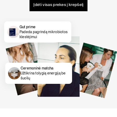
Įdėti visas prekes į krepšelį
Gut prime
Padeda pagrindą mikrobiotos
klestėjimui
Ceremoninė matcha
Užtikrina tolygią energiją be
šuolių