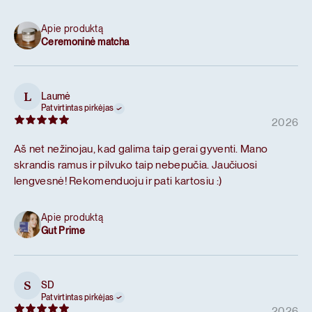
Apie produktą
Ceremoninė matcha
Laumė
L
Patvirtintas pirkėjas
2026
Aš net nežinojau, kad galima taip gerai gyventi. Mano
skrandis ramus ir pilvuko taip nebepučia. Jaučiuosi
lengvesnė! Rekomenduoju ir pati kartosiu :)
Apie produktą
Gut Prime
SD
S
Patvirtintas pirkėjas
2026