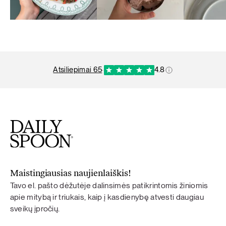
atsiliepimai 65
·
4.8
Maistingiausias naujienlaiškis!
Tavo el. pašto dėžutėje dalinsimės patikrintomis žiniomis
apie mitybą ir triukais, kaip į kasdienybę atvesti daugiau
sveikų įpročių.