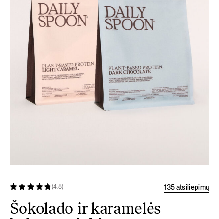
135 atsiliepimų
(4.8)
Šokolado ir karamelės