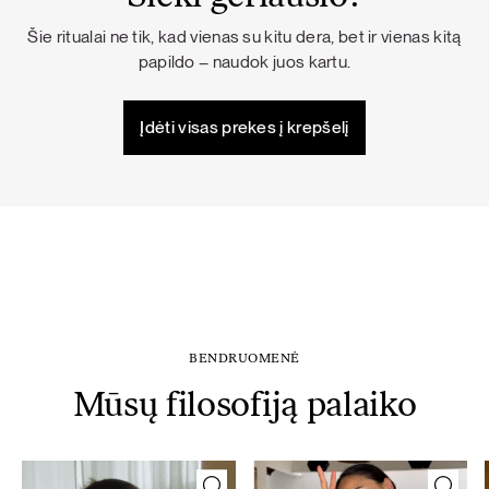
Šie ritualai ne tik, kad vienas su kitu dera, bet ir vienas kitą
papildo – naudok juos kartu.
Įdėti visas prekes į krepšelį
BENDRUOMENĖ
Mūsų filosofiją palaiko