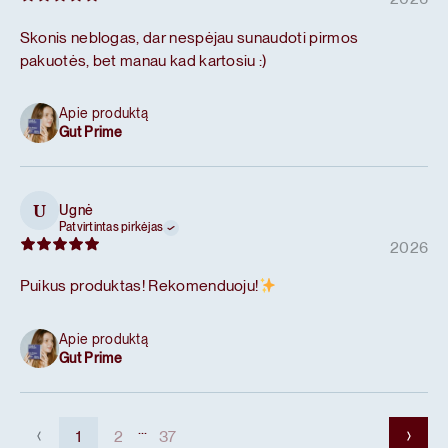
Skonis neblogas, dar nespėjau sunaudoti pirmos
pakuotės, bet manau kad kartosiu :)
Apie produktą
Gut Prime
Ugnė
U
Patvirtintas pirkėjas
2026
Puikus produktas! Rekomenduoju!
Apie produktą
Gut Prime
...
1
2
37