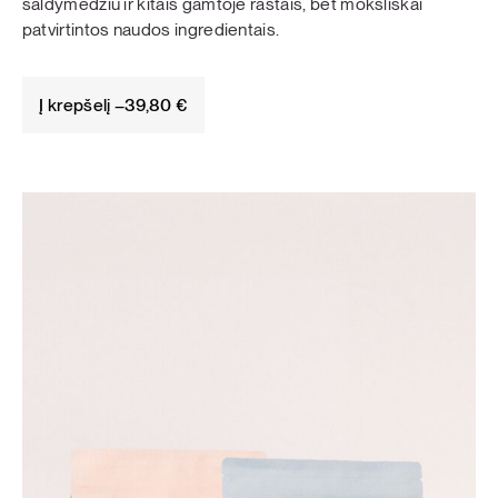
saldymedžiu ir kitais gamtoje rastais, bet moksliškai
patvirtintos naudos ingredientais.
Į krepšelį –
39,80
€