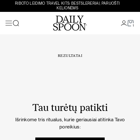
Eiti prie turinio
RIBOTO LEIDIMO TRAVEL KITS: BESTSLERERIAI, PARUOŠTI
KELIONĖMS
1
Paieška
REZULTATAI
Tau turėtų patikti
Išrinkome tris ritualus, kurie geriausiai atitinka Tavo
poreikius: