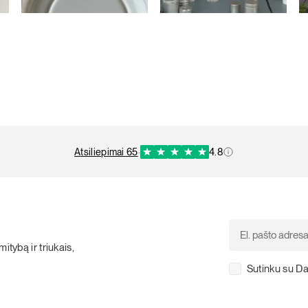
atsiliepimai 65
·
4.8
itybą ir triukais,
Sutinku su Da