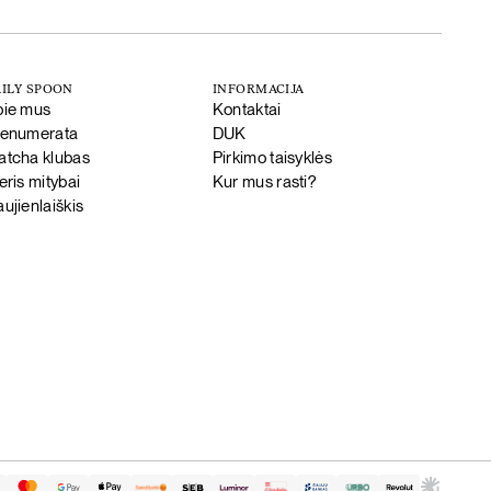
ILY SPOON
INFORMACIJA
pie mus
Kontaktai
renumerata
DUK
tcha klubas
Pirkimo taisyklės
eris mitybai
Kur mus rasti?
ujienlaiškis