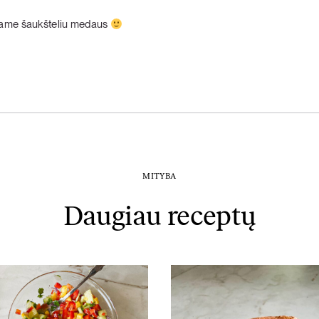
iname šaukšteliu medaus
MITYBA
Daugiau receptų