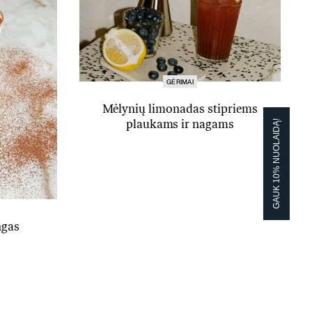
GĖRIMAI
Mėlynių limonadas stipriems
GAUK 10% NUOLAIDĄ!
GAUK 10% NUOLAIDĄ!
plaukams ir nagams
ngas