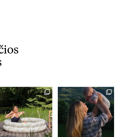
čios
s