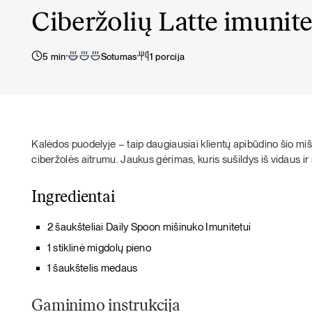
Ciberžolių Latte imunite
5 min
Sotumas
1 porcija
Kalėdos puodelyje – taip daugiausiai klientų apibūdino šio miš
ciberžolės aitrumu. Jaukus gėrimas, kuris sušildys iš vidaus ir 
Ingredientai
2 šaukšteliai Daily Spoon mišinuko Imunitetui
1 stiklinė migdolų pieno
1 šaukštelis medaus
Gaminimo instrukcija