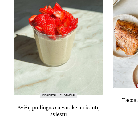
DESERTAI
PUSRYČIAI
Tacos 
Avižų pudingas su varške ir riešutų
sviestu