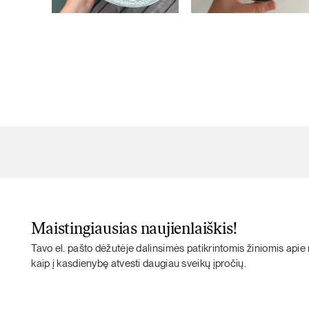
Maistingiausias naujienlaiškis!
Tavo el. pašto dėžutėje dalinsimės patikrintomis žiniomis apie m
kaip į kasdienybę atvesti daugiau sveikų įpročių.