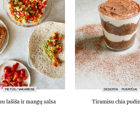
PIETŪS / VAKARIENĖ
DESERTAI
PUSRYČIAI
su lašiša ir mangų salsa
Tiramisu chia pudi