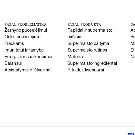
PAGAL PROBLEMATIKĄ
PAGAL PRODUKTĄ
DA
Žarnyno puoselėjimui
Papildai ir supermaisto
A
Odos puoselėjimui
mišiniai
P
Plaukams
Supermaisto baltymai
Ma
Imunitetui ir ramybei
Supermaisto rutinos
Et
Energijai ir susikaupimui
Matcha
Na
Balansui
Supermaisto ingredientai
Atsistatymui ir ištvermei
Ritualų aksesuarai