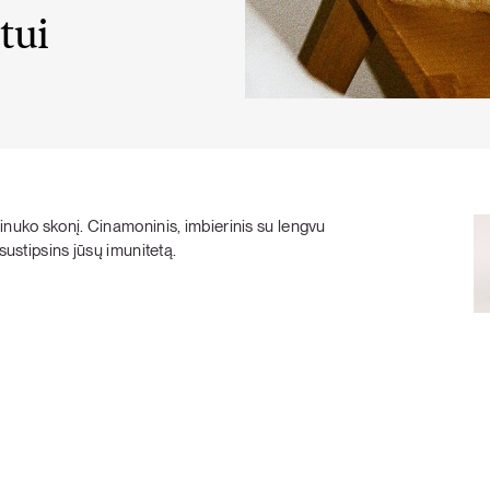
tui
KARŠTI PATIEKALAI
PIETŪS / VAKARIENĖ
inuko skonį. Cinamoninis, imbierinis su lengvu
sustipsins jūsų imunitetą.