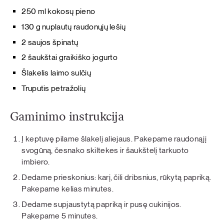
250 ml kokosų pieno
130 g nuplautų raudonųjų lešių
2 saujos špinatų
2 šaukštai graikiško jogurto
Šlakelis laimo sulčių
Truputis petražolių
Gaminimo instrukcija
Į keptuvę pilame šlakelį aliejaus. Pakepame raudonąjį
svogūną, česnako skiltekes ir šaukštelį tarkuoto
imbiero.
Dedame prieskonius: karį, čili dribsnius, rūkytą papriką.
Pakepame kelias minutes.
Dedame supjaustytą papriką ir pusę cukinijos.
Pakepame 5 minutes.