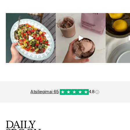
atsiliepimai 65
·
4.8