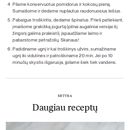
Pilame konservuotus pomidorus ir kokosų pieną.
Sumaišome ir dedame nuplautus raudonuosius lešius.
Pabaigus troškintis, dedame špinatus. Prieš patiekiant,
įmaišome grakišką jogurtą (pilnai augaliniai versijai šį
žingsnį galima praleisti), įspaudžiame laimo ir
pabarstome petražolių. Skanaus!
Padidiname ugnį ir kai troškinys užvirs, sumažiname
ugnį iki vidutinės ir patroškiname 20 min. Jei po 10
minučių skystis išgaruoja, įpilame šiek tiek vandens.
MITYBA
Daugiau receptų