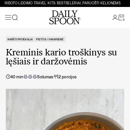
Eiti prie turinio
RIBOTO LEIDIMO TRAVEL KITS: BESTSELERIAI, PARUOŠTI KELIONĖMS
0
Paieška
KARŠTI PATIEKALAI
PIETŪS / VAKARIENĖ
Kreminis kario troškinys su
lęšiais ir daržovėmis
40 min
Sotumas
2 porcijos