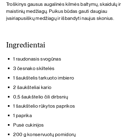
Troškinys gausus augalinės kilmės baltymų, skaidulų ir
maistinių medžiagų. Puikus būdas gauti daugiau
įvairiapusiškų medžiagų ir išbandyti naujus skonius.
Ingredientai
1 raudonasis svogūnas
3 česnako skiltelės
1 šaukštelis tarkuoto imbiero
2 šaukšteliai kario
0,5 šaukštelio čili dirbsnių
1 šaukštelio rūkytos paprikos
1 paprika
Pusė cukinijos
200 g konservuotų pomidorų