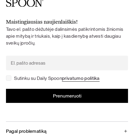
Maistingiausias naujienlaiškis!
Tavo el. pašto dėžutėje dalinsimės patikrintomis žiniomis
apie mitybą ir triukais, kaip į kasdienybę atvesti daugiau
sveikų įpročių.
Sutinku su Daily Spoon
privatumo politika
Pagal problematiką