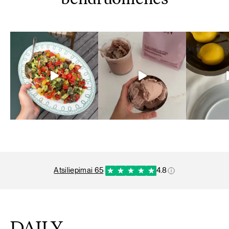
bendruomenės
atsiliepimai 65
·
4.8