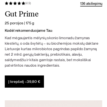
136 atsiliepimų
(4.9)
Gut Prime
25 porcijos | 175 g
Kodėl rekomenduojame Tau:
Kad mėgaujantis mėlynių skonio limonadu žarnynas
klestėtų, o oda švytėtų – su biochemijos mokslų daktare
Lietuvoje kurtas mikrobiotos pagrindas papildo žarnyną
net 2 mlrd. gerųjų bakterijų, prebiotikais, alaviju,
saldymedžiu ir kitais gamtoje rastais, bet moksliškai
patvirtintos naudos ingredientais.
Į krepšelį –
39,80
€