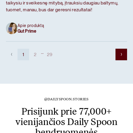
taikysiu ir sveikesnę mitybą, įtrauksiu daugiau baltymų,
tuomet, manau, bus dar geresni rezultatai!
Apie produktą
Gut Prime
...
1
2
29
@DAILYSPOON.STORIES
Prisijunk prie 77,000+
vienijančios Daily Spoon