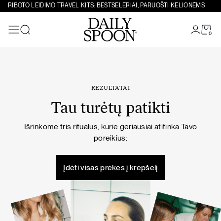
Eiti prie turinio
RIBOTO LEIDIMO TRAVEL KITS: BESTSELERIAI, PARUOŠTI KELIONĖMS
0
Paieška
REZULTATAI
Tau turėtų patikti
Išrinkome tris ritualus, kurie geriausiai atitinka Tavo
poreikius:
Įdėti visas prekes į krepšelį