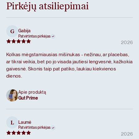
Pirkėjų atsiliepimai
Gabija
G
Patvirtintas pirkėjas
2026
Kolkas mėgstamiausias mišinukas - nežinau, ar placebas,
ar tikrai veikia, bet po jo visada jautiesi lengvesnė, kažkokia
gaivesnė. Skonis taip pat patiko, laukiau kiekvienos
dienos.
Apie produktą
Gut Prime
Laumė
L
Patvirtintas pirkėjas
2026