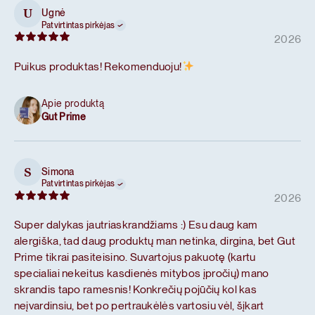
Ugnė
U
Patvirtintas pirkėjas
2026
Puikus produktas! Rekomenduoju!
Apie produktą
Gut Prime
Simona
S
Patvirtintas pirkėjas
2026
Super dalykas jautriaskrandžiams :) Esu daug kam
alergiška, tad daug produktų man netinka, dirgina, bet Gut
Prime tikrai pasiteisino. Suvartojus pakuotę (kartu
specialiai nekeitus kasdienės mitybos įpročių) mano
skrandis tapo ramesnis! Konkrečių pojūčių kol kas
neįvardinsiu, bet po pertraukėlės vartosiu vėl, šįkart