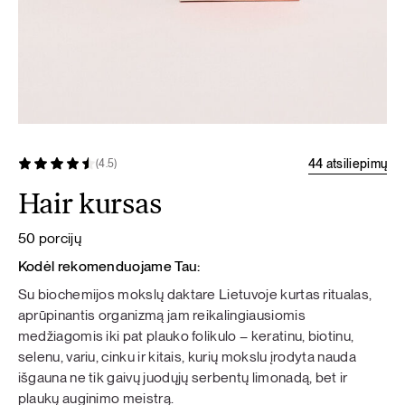
44 atsiliepimų
(4.5)
Hair kursas
50 porcijų
Kodėl rekomenduojame Tau:
Su biochemijos mokslų daktare Lietuvoje kurtas ritualas,
aprūpinantis organizmą jam reikalingiausiomis
medžiagomis iki pat plauko folikulo – keratinu, biotinu,
selenu, variu, cinku ir kitais, kurių mokslu įrodyta nauda
išgauna ne tik gaivų juodųjų serbentų limonadą, bet ir
plaukų auginimo meistrą.