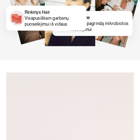
Rinkinys Hair
Gut prime
Visapusiškam garbanų
Padeda pagrindą mikrobiotos
puoselėjimui iš vidaus
klestėjimui