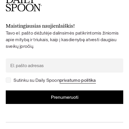
Maistingiausias naujienlaiškis!
Tavo el. pašto dėžutėje dalinsimės patikrintomis žiniomis
apie mitybą ir triukais, kaip į kasdienybę atvesti daugiau
sveikų įpročių.
Sutinku su Daily Spoon
privatumo politika