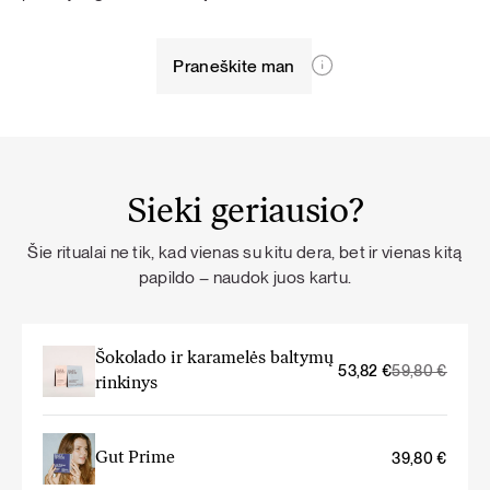
Praneškite man
Sieki geriausio?
Šie ritualai ne tik, kad vienas su kitu dera, bet ir vienas kitą
papildo – naudok juos kartu.
Šokolado ir karamelės baltymų
Original
Current
53,82
€
59,80
€
rinkinys
price
price
was:
is:
59,80 €.
53,82 €.
Gut Prime
39,80
€