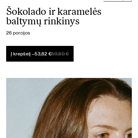
Šokolado ir karamelės
baltymų rinkinys
26 porcijos
Original
Current
Į krepšelį –
53,82
€
59,80
€
price
price
was:
is:
59,80 €.
53,82 €.