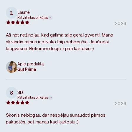
Laumė
L
Patvirtintas pirkėjas
2026
Aš net nežinojau, kad galima taip gerai gyventi. Mano
skrandis ramus ir pilvuko taip nebepučia. Jaučiuosi
lengvesnė! Rekomenduoju ir pati kartosiu :)
Apie produktą
Gut Prime
SD
S
Patvirtintas pirkėjas
2026
Skonis neblogas, dar nespėjau sunaudoti pirmos
pakuotės, bet manau kad kartosiu :)