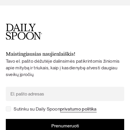
Maistingiausias naujienlaiškis!
Tavo el. pašto dėžutėje dalinsimės patikrintomis žiniomis
apie mitybą ir triukais, kaip į kasdienybę atvesti daugiau
sveikų įpročių.
Sutinku su Daily Spoon
privatumo politika