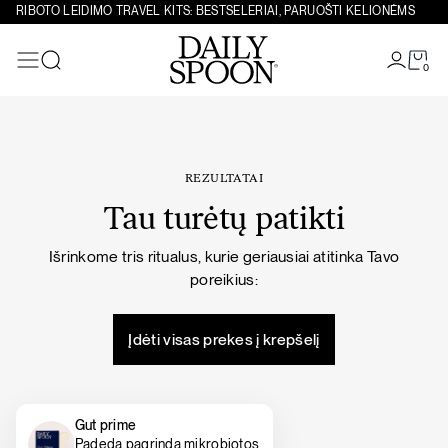
Eiti prie turinio
RIBOTO LEIDIMO TRAVEL KITS: BESTSELERIAI, PARUOŠTI KELIONĖMS
0
Paieška
REZULTATAI
Tau turėtų patikti
Išrinkome tris ritualus, kurie geriausiai atitinka Tavo
poreikius:
Įdėti visas prekes į krepšelį
Gut prime
Padeda pagrindą mikrobiotos