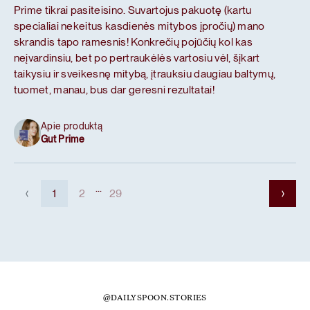
Prime tikrai pasiteisino. Suvartojus pakuotę (kartu
specialiai nekeitus kasdienės mitybos įpročių) mano
skrandis tapo ramesnis! Konkrečių pojūčių kol kas
neįvardinsiu, bet po pertraukėlės vartosiu vėl, šįkart
taikysiu ir sveikesnę mitybą, įtrauksiu daugiau baltymų,
tuomet, manau, bus dar geresni rezultatai!
Apie produktą
Gut Prime
...
1
2
29
@DAILYSPOON.STORIES