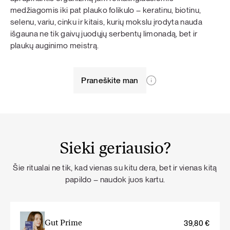
medžiagomis iki pat plauko folikulo – keratinu, biotinu,
selenu, variu, cinku ir kitais, kurių mokslu įrodyta nauda
išgauna ne tik gaivų juodųjų serbentų limonadą, bet ir
plaukų auginimo meistrą.
Praneškite man
Sieki geriausio?
Šie ritualai ne tik, kad vienas su kitu dera, bet ir vienas kitą
papildo – naudok juos kartu.
Gut Prime
39,80
€