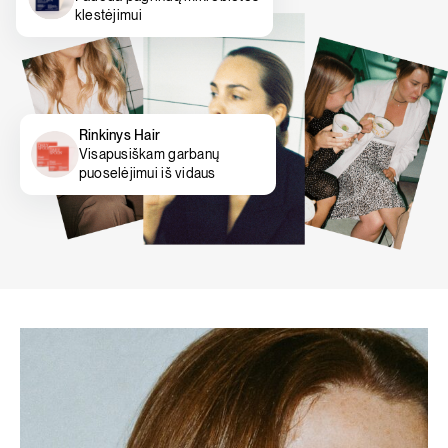
klestėjimui
Rinkinys Hair
Visapusiškam garbanų
puoselėjimui iš vidaus