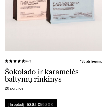
135 atsiliepimų
(4.8)
Šokolado ir karamelės
baltymų rinkinys
26 porcijos
Original
Current
Į krepšelį –
53,82
€
59,80
€