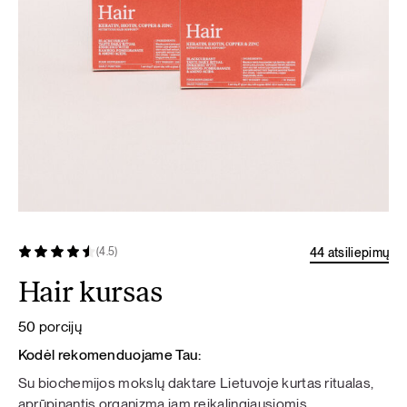
44 atsiliepimų
(4.5)
Hair kursas
50 porcijų
Kodėl rekomenduojame Tau:
Su biochemijos mokslų daktare Lietuvoje kurtas ritualas,
aprūpinantis organizmą jam reikalingiausiomis