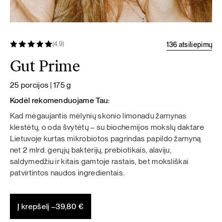
136 atsiliepimų
(4.9)
Gut Prime
25 porcijos | 175 g
Kodėl rekomenduojame Tau:
Kad mėgaujantis mėlynių skonio limonadu žarnynas
klestėtų, o oda švytėtų – su biochemijos mokslų daktare
Lietuvoje kurtas mikrobiotos pagrindas papildo žarnyną
net 2 mlrd. gerųjų bakterijų, prebiotikais, alaviju,
saldymedžiu ir kitais gamtoje rastais, bet moksliškai
patvirtintos naudos ingredientais.
Į krepšelį –
39,80
€