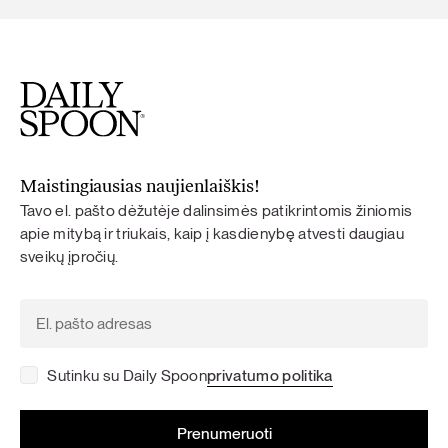
Maistingiausias naujienlaiškis!
Tavo el. pašto dėžutėje dalinsimės patikrintomis žiniomis
apie mitybą ir triukais, kaip į kasdienybę atvesti daugiau
sveikų įpročių.
Sutinku su Daily Spoon
privatumo politika