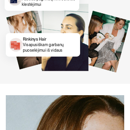
klestėjimui
Rinkinys Hair
Visapusiškam garbanų
puoselėjimui iš vidaus