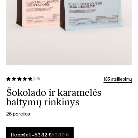
135 atsiliepimų
(4.8)
Šokolado ir karamelės
baltymų rinkinys
26 porcijos
Original
Current
Į krepšelį –
53,82
€
59,80
€