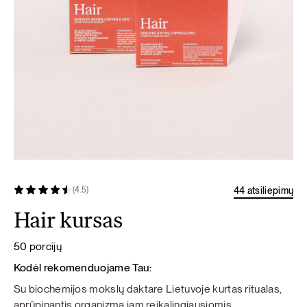
44 atsiliepimų
(4.5)
Hair kursas
50 porcijų
Kodėl rekomenduojame Tau:
Su biochemijos mokslų daktare Lietuvoje kurtas ritualas,
aprūpinantis organizmą jam reikalingiausiomis