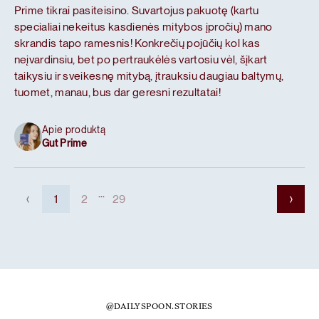
Prime tikrai pasiteisino. Suvartojus pakuotę (kartu
specialiai nekeitus kasdienės mitybos įpročių) mano
skrandis tapo ramesnis! Konkrečių pojūčių kol kas
neįvardinsiu, bet po pertraukėlės vartosiu vėl, šįkart
taikysiu ir sveikesnę mitybą, įtrauksiu daugiau baltymų,
tuomet, manau, bus dar geresni rezultatai!
Apie produktą
Gut Prime
...
1
2
29
@DAILYSPOON.STORIES