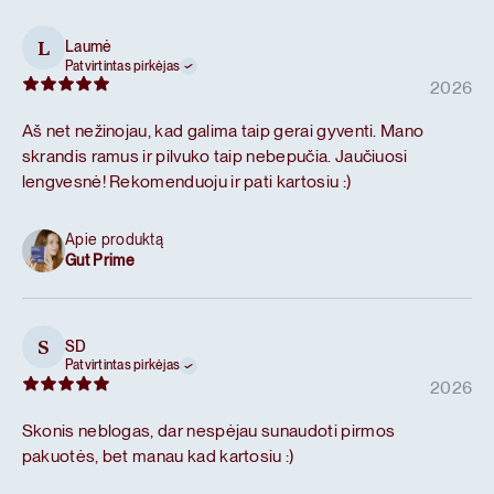
Laumė
L
Patvirtintas pirkėjas
2026
Aš net nežinojau, kad galima taip gerai gyventi. Mano
skrandis ramus ir pilvuko taip nebepučia. Jaučiuosi
lengvesnė! Rekomenduoju ir pati kartosiu :)
Apie produktą
Gut Prime
SD
S
Patvirtintas pirkėjas
2026
Skonis neblogas, dar nespėjau sunaudoti pirmos
pakuotės, bet manau kad kartosiu :)