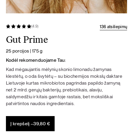
136 atsiliepimų
(4.9)
Gut Prime
25 porcijos | 175 g
Kodėl rekomenduojame Tau:
Kad mėgaujantis mėlynių skonio limonadu žarnynas
klestėtų, o oda švytėtų – su biochemijos mokslų daktare
Lietuvoje kurtas mikrobiotos pagrindas papildo žarnyną
net 2 mlrd. gerųjų bakterijų, prebiotikais, alaviju,
saldymedžiu ir kitais gamtoje rastais, bet moksliškai
patvirtintos naudos ingredientais.
Į krepšelį –
39,80
€