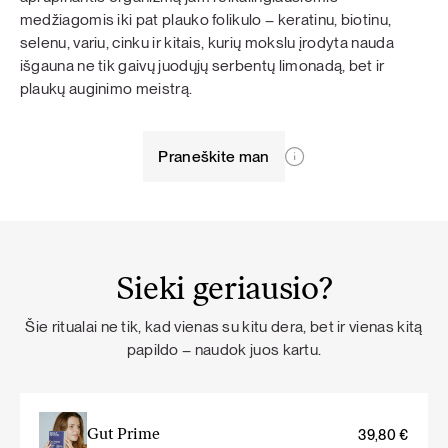
medžiagomis iki pat plauko folikulo – keratinu, biotinu,
selenu, variu, cinku ir kitais, kurių mokslu įrodyta nauda
išgauna ne tik gaivų juodųjų serbentų limonadą, bet ir
plaukų auginimo meistrą.
Praneškite man
Sieki geriausio?
Šie ritualai ne tik, kad vienas su kitu dera, bet ir vienas kitą
papildo – naudok juos kartu.
Gut Prime
39,80
€