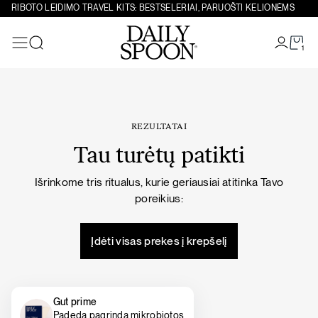
Eiti prie turinio
RIBOTO LEIDIMO TRAVEL KITS: BESTSELERIAI, PARUOŠTI KELIONĖMS
1
Paieška
REZULTATAI
Tau turėtų patikti
Išrinkome tris ritualus, kurie geriausiai atitinka Tavo
poreikius:
Įdėti visas prekes į krepšelį
Gut prime
Padeda pagrindą mikrobiotos